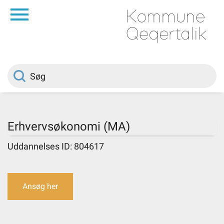
da
Forside
Borger
Politik
Erhvervsøkonomi (MA)
Om kommunen
Uddannelses ID: 804617
Vedtægter
Ansøg her
Job