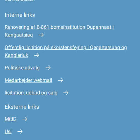
Interne links
Renovering af B-861 børneinstitution Qupannaat i
Kangaatsiaq
Offentlig licitition på skorstensfejring i Qeqartarsuaq og
Kanglerluk
Politiske udvalg
Medarbejder webmail
licitation, udbud og salg
Eksterne links
MitID
Usi