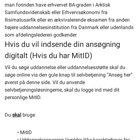
man forinden have erhvervet BA-graden i Arktisk
Samfundsvidenskab eller Erhvervsøkonomi fra
Ilisimatusarfik eller en ækvivalerende eksamen fra anden
højere uddannelsesinstitution fra Danmark eller udenlands
som afdelingslederen godkender.
Hvis du vil indsende din ansøgning
digitalt (Hvis du har MitID)
Vil du søge uddannelse eller uddannelsesstøtte skal du
søge online via den gule knap til selvbetjening ”Ansøg her”
øverst på denne side. Vil du anvende
selvbetjeningsløsningerne, skal du logge ind med dit
personlige MitID.
Du
skal
bruge
• MitID
• Uddannelsespapirer (gælder ikke karakterbevis fra