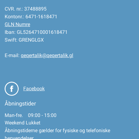
CVR. nr.: 37488895
Kontonr.: 6471-1618471
GLN Numre
Iban: GL5264710001618471
Swift: GRENGLGX
E-mail:
qeqertalik@qeqertalik.gl
Facebook
Åbningstider
Man-fre. 09:00 - 15:00
Weekend Lukket
Åbningstiderne gælder for fysiske og telefoniske
henvendelser.