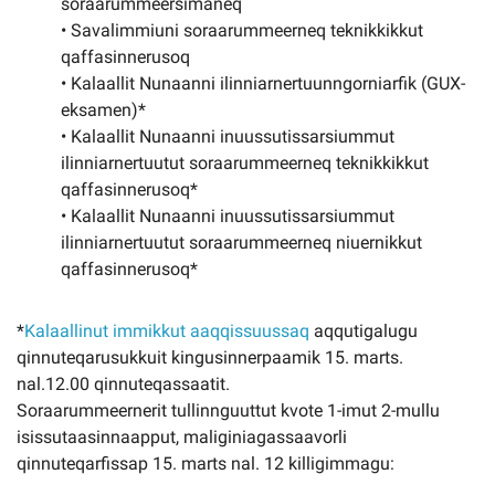
soraarummeersimaneq
• Savalimmiuni soraarummeerneq teknikkikkut
qaffasinnerusoq
• Kalaallit Nunaanni ilinniarnertuunngorniarfik (GUX-
eksamen)*
• Kalaallit Nunaanni inuussutissarsiummut
ilinniarnertuutut soraarummeerneq teknikkikkut
qaffasinnerusoq*
• Kalaallit Nunaanni inuussutissarsiummut
ilinniarnertuutut soraarummeerneq niuernikkut
qaffasinnerusoq*
*
Kalaallinut immikkut aaqqissuussaq
aqqutigalugu
qinnuteqarusukkuit kingusinnerpaamik 15. marts.
nal.12.00 qinnuteqassaatit.
Soraarummeernerit tullinnguuttut kvote 1-imut 2-mullu
isissutaasinnaapput, maliginiagassaavorli
qinnuteqarfissap 15. marts nal. 12 killigimmagu: