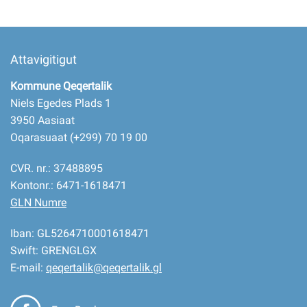
Attavigitigut
Kommune Qeqertalik
Niels Egedes Plads 1
3950 Aasiaat
Oqarasuaat (+299) 70 19 00
CVR. nr.: 37488895
Kontonr.: 6471-1618471
GLN Numre
Iban: GL5264710001618471
Swift: GRENGLGX
E-mail:
qeqertalik@qeqertalik.gl