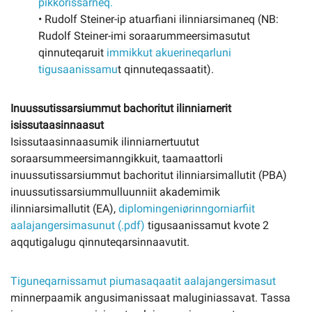
pikkorissarneq.
• Rudolf Steiner-ip atuarfiani ilinniarsimaneq (NB:
Rudolf Steiner-imi soraarummeersimasutut
qinnuteqaruit
immikkut akuerineqarluni
tigusaanissamu
t qinnuteqassaatit).
Inuussutissarsiummut bachoritut ilinniarnerit
isissutaasinnaasut
Isissutaasinnaasumik ilinniarnertuutut
soraarsummeersimanngikkuit, taamaattorli
inuussutissarsiummut bachoritut ilinniarsimallutit (PBA)
inuussutissarsiummulluunniit akademimik
ilinniarsimallutit (EA),
diplomingeniørinngorniarfiit
aalajangersimasunut (.pdf)
tigusaanissamut kvote 2
aqqutigalugu qinnuteqarsinnaavutit.
Tiguneqarnissamut piumasaqaatit aalajangersimasut
minnerpaamik angusimanissaat maluginiassavat. Tassa