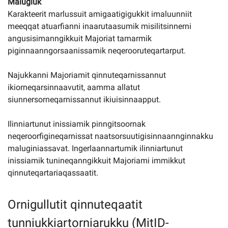
Malugiuk
Karakteerit marlussuit amigaatigigukkit imaluunniit
meeqqat atuarfianni inaarutaasumik misilitsinnerni
angusisimanngikkuit Majoriat tamarmik
piginnaanngorsaanissamik neqerooruteqartarput.
Najukkanni Majoriamit qinnuteqarnissannut
ikiorneqarsinnaavutit, aamma allatut
siunnersorneqarnissannut ikiuisinnaapput.
Ilinniartunut inissiamik pinngitsoornak
neqeroorfigineqarnissat naatsorsuutigisinnaannginnakku
maluginiassavat. Ingerlaannartumik ilinniartunut
inissiamik tunineqanngikkuit Majoriami immikkut
qinnuteqartariaqassaatit.
Ornigullutit qinnuteqaatit
tunniukkiartorniarukku (MitID-