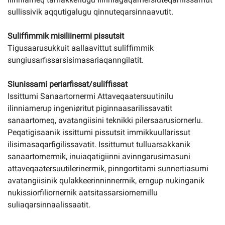
sullissivik aqqutigalugu qinnuteqarsinnaavutit.
Suliffimmik misiliinermi pissutsit
Tigusaarusukkuit aallaavittut suliffimmik
sungiusarfissarsisimasariaqanngilatit.
Siunissami periarfissat/suliffissat
Issittumi Sanaartornermi Attaveqaatersuutinilu
ilinniarnerup ingeniøritut piginnaasarilissavatit
sanaartorneq, avatangiisini teknikki pilersaarusiornerlu.
Peqatigisaanik issittumi pissutsit immikkuullarissut
ilisimasaqarfigilissavatit. Issittumut tulluarsakkanik
sanaartornermik, inuiaqatigiinni avinngarusimasuni
attaveqaatersuutilerinermik, pinngortitami sunnertiasumi
avatangiisinik qulakkeerinninnermik, erngup nukinganik
nukissiorfiliornernik aatsitassarsiornernillu
suliaqarsinnaalissaatit.