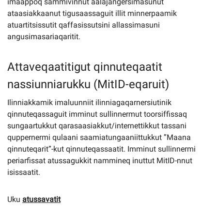
imaappoq sammivinnut aalajangersimasunut
ataasiakkaanut tigusaassaguit illit minnerpaamik
atuartitsissutit qaffasissutsini allassimasuni
angusimasariaqaritit.
Attaveqaatitigut qinnuteqaatit
nassiunniarukku (MitID-eqaruit)
Ilinniakkamik imaluunniit ilinniagaqarnersiutinik
qinnuteqassaguit imminut sullinnermut toorsiffissaq
sungaartukkut qarasaasiakkut/internettikkut tassani
quppernermi qulaani saamiatungaaniittukkut ”Maana
qinnuteqarit”-kut qinnuteqassaatit. Imminut sullinnermi
periarfissat atussagukkit nammineq inuttut MitID-nnut
isissaatit.
Uku
atussavatit