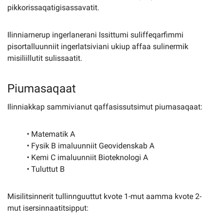
pikkorissaqatigisassavatit.
Ilinniarnerup ingerlanerani Issittumi suliffeqarfimmi
pisortalluunniit ingerlatsiviani ukiup affaa sulinermik
misiliillutit sulissaatit.
Piumasaqaat
Ilinniakkap sammivianut qaffasissutsimut piumasaqaat:
• Matematik A
• Fysik B imaluunniit Geovidenskab A
• Kemi C imaluunniit Bioteknologi A
• Tuluttut B
Misilitsinnerit tullinnguuttut kvote 1-mut aamma kvote 2-
mut isersinnaatitsipput: