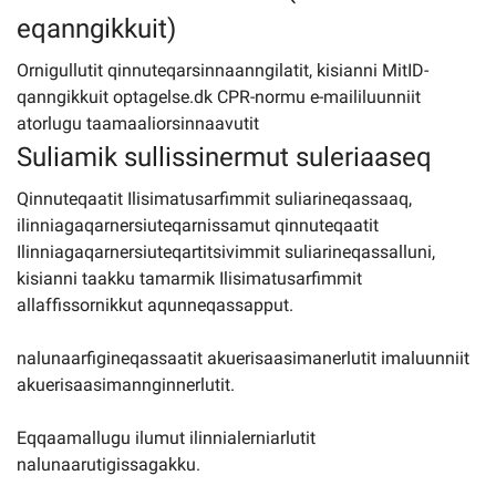
eqanngikkuit)
Ornigullutit qinnuteqarsinnaanngilatit, kisianni MitID-
qanngikkuit optagelse.dk CPR-normu e-maililuunniit
atorlugu taamaaliorsinnaavutit
Suliamik sullissinermut suleriaaseq
Qinnuteqaatit Ilisimatusarfimmit suliarineqassaaq,
ilinniagaqarnersiuteqarnissamut qinnuteqaatit
Ilinniagaqarnersiuteqartitsivimmit suliarineqassalluni,
kisianni taakku tamarmik Ilisimatusarfimmit
allaffissornikkut aqunneqassapput.
nalunaarfigineqassaatit akuerisaasimanerlutit imaluunniit
akuerisaasimannginnerlutit.
Eqqaamallugu ilumut ilinnialerniarlutit
nalunaarutigissagakku.