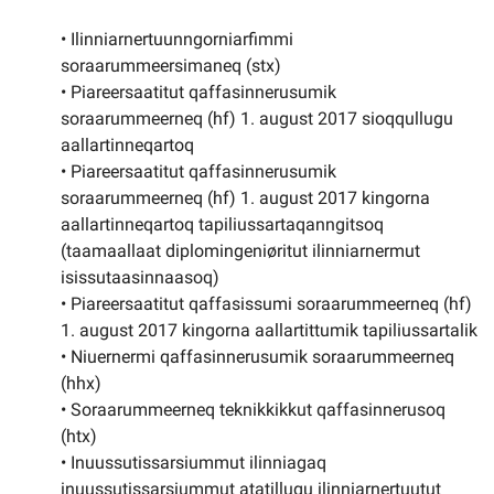
• Ilinniarnertuunngorniarfimmi
soraarummeersimaneq (stx)
• Piareersaatitut qaffasinnerusumik
soraarummeerneq (hf) 1. august 2017 sioqqullugu
aallartinneqartoq
• Piareersaatitut qaffasinnerusumik
soraarummeerneq (hf) 1. august 2017 kingorna
aallartinneqartoq tapiliussartaqanngitsoq
(taamaallaat diplomingeniøritut ilinniarnermut
isissutaasinnaasoq)
• Piareersaatitut qaffasissumi soraarummeerneq (hf)
1. august 2017 kingorna aallartittumik tapiliussartalik
• Niuernermi qaffasinnerusumik soraarummeerneq
(hhx)
• Soraarummeerneq teknikkikkut qaffasinnerusoq
(htx)
• Inuussutissarsiummut ilinniagaq
inuussutissarsiummut atatillugu ilinniarnertuutut