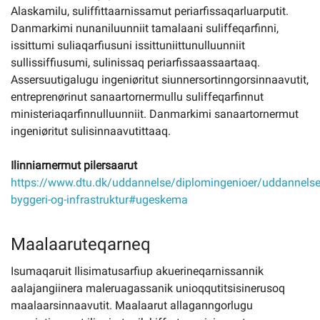
Alaskamilu, suliffittaarnissamut periarfissaqarluarputit.
Danmarkimi nunaniluunniit tamalaani suliffeqarfinni,
issittumi suliaqarfiusuni issittuniittunulluunniit
sullissiffiusumi, sulinissaq periarfissaassaartaaq.
Assersuutigalugu ingeniøritut siunnersortinngorsinnaavutit,
entreprenørinut sanaartornermullu suliffeqarfinnut
ministeriaqarfinnulluunniit. Danmarkimi sanaartornermut
ingeniøritut sulisinnaavutittaaq.
Ilinniarnermut pilersaarut
https://www.dtu.dk/uddannelse/diplomingenioer/uddannelses
byggeri-og-infrastruktur#ugeskema
Maalaaruteqarneq
Isumaqaruit Ilisimatusarfiup akuerineqarnissannik
aalajangiinera maleruagassanik unioqqutitsisinerusoq
maalaarsinnaavutit. Maalaarut allaganngorlugu