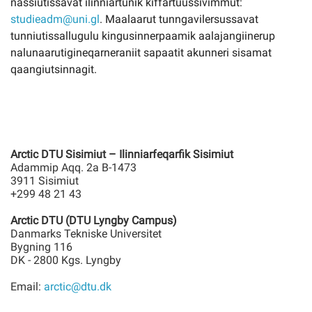
nassiutissavat ilinniartunik kiffartuussivimmut:
studieadm@uni.gl
. Maalaarut tunngavilersussavat
tunniutissallugulu kingusinnerpaamik aalajangiinerup
nalunaarutigineqarneraniit sapaatit akunneri sisamat
qaangiutsinnagit.
Arctic DTU Sisimiut – Ilinniarfeqarfik Sisimiut
Adammip Aqq. 2a B-1473
3911 Sisimiut
+299 48 21 43
Arctic DTU (DTU Lyngby Campus)
Danmarks Tekniske Universitet
Bygning 116
DK - 2800 Kgs. Lyngby
Email:
arctic@dtu.dk