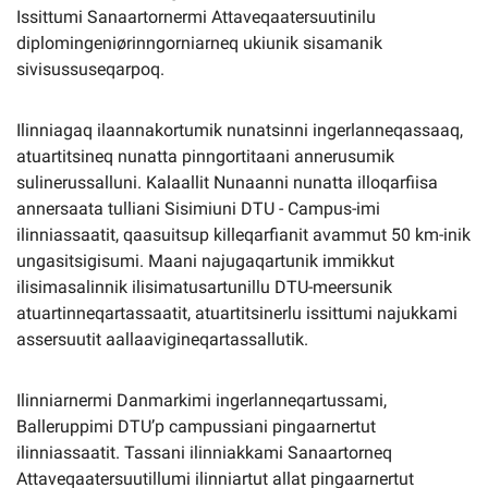
Issittumi Sanaartornermi Attaveqaatersuutinilu
diplomingeniørinngorniarneq ukiunik sisamanik
sivisussuseqarpoq.
Ilinniagaq ilaannakortumik nunatsinni ingerlanneqassaaq,
atuartitsineq nunatta pinngortitaani annerusumik
sulinerussalluni. Kalaallit Nunaanni nunatta illoqarfiisa
annersaata tulliani Sisimiuni DTU - Campus-imi
ilinniassaatit, qaasuitsup killeqarfianit avammut 50 km-inik
ungasitsigisumi. Maani najugaqartunik immikkut
ilisimasalinnik ilisimatusartunillu DTU-meersunik
atuartinneqartassaatit, atuartitsinerlu issittumi najukkami
assersuutit aallaavigineqartassallutik.
Ilinniarnermi Danmarkimi ingerlanneqartussami,
Balleruppimi DTU’p campussiani pingaarnertut
ilinniassaatit. Tassani ilinniakkami Sanaartorneq
Attaveqaatersuutillumi ilinniartut allat pingaarnertut