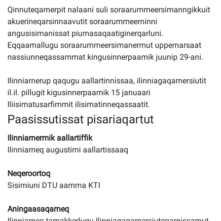
Qinnuteqarnerpit nalaani suli soraarummeersimanngikkuit
akuerineqarsinnaavutit soraarummeerninni
angusisimanissat piumasaqaatiginerqarluni.
Eqqaamallugu soraarummeersimanermut uppernarsaat
nassiunneqassammat kingusinnerpaamik juunip 29-ani.
Ilinniarnerup qaqugu aallartinnissaa, ilinniagaqarnersiutit
il.il. pillugit kigusinnerpaamik 15 januaari
Iliisimatusarfimmit ilisimatinneqassaatit.
Paasissutissat pisariaqartut
Ilinniarnermik aallartiffik
Ilinniarneq augustimi aallartissaaq
Neqeroortoq
Sisimiuni DTU aamma KTI
Aningaasaqarneq
Ilinniarneq tamakkerlugu Ilinniagaqarnersiuteqarnissamut