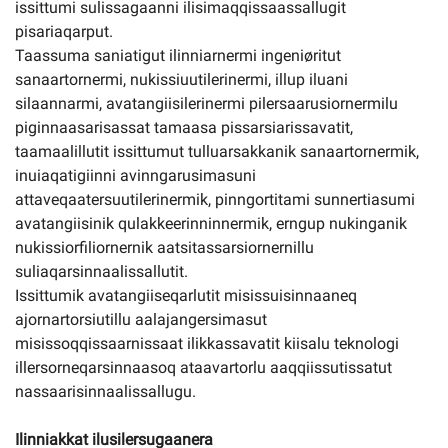
issittumi sulissagaanni ilisimaqqissaassallugit
pisariaqarput.
Taassuma saniatigut ilinniarnermi ingeniøritut
sanaartornermi, nukissiuutilerinermi, illup iluani
silaannarmi, avatangiisilerinermi pilersaarusiornermilu
piginnaasarisassat tamaasa pissarsiarissavatit,
taamaalillutit issittumut tulluarsakkanik sanaartornermik,
inuiaqatigiinni avinngarusimasuni
attaveqaatersuutilerinermik, pinngortitami sunnertiasumi
avatangiisinik qulakkeerinninnermik, erngup nukinganik
nukissiorfiliornernik aatsitassarsiornernillu
suliaqarsinnaalissallutit.
Issittumik avatangiiseqarlutit misissuisinnaaneq
ajornartorsiutillu aalajangersimasut
misissoqqissaarnissaat ilikkassavatit kiisalu teknologi
illersorneqarsinnaasoq ataavartorlu aaqqiissutissatut
nassaarisinnaalissallugu.
Ilinniakkat ilusilersugaanera