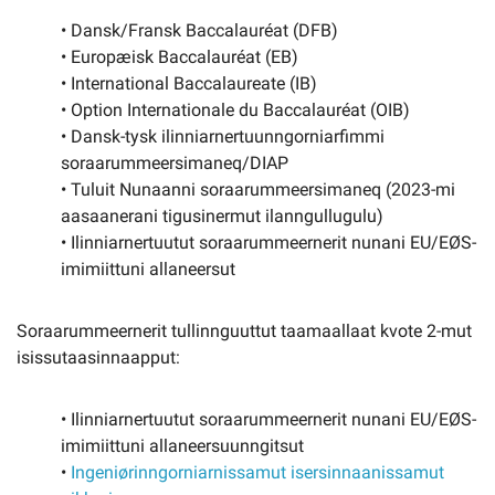
• Dansk/Fransk Baccalauréat (DFB)
• Europæisk Baccalauréat (EB)
• International Baccalaureate (IB)
• Option Internationale du Baccalauréat (OIB)
• Dansk-tysk ilinniarnertuunngorniarfimmi
soraarummeersimaneq/DIAP
• Tuluit Nunaanni soraarummeersimaneq (2023-mi
aasaanerani tigusinermut ilanngullugulu)
• Ilinniarnertuutut soraarummeernerit nunani EU/EØS-
imimiittuni allaneersut
Soraarummeernerit tullinnguuttut taamaallaat kvote 2-mut
isissutaasinnaapput:
• Ilinniarnertuutut soraarummeernerit nunani EU/EØS-
imimiittuni allaneersuunngitsut
•
Ingeniørinngorniarnissamut isersinnaanissamut