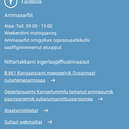
FaceBook
Ammasarfiit
Ataa.-Tall. 09:00 - 15:00
Weekendimi matoqqavoq.
Ammasarfiit ornigulluni oqarasuaatikkullu
saaffiginninnernut atuupput.
Nittartakkami ingerlaqqiffiusinnaasut
B-861 Kangaatsiami meeqqerivik Qupannaat
nutarterneqarnissaa
Qeqertarsuarmi Kangerlummilu tamanut ammasumik
paaviaanermik suliariumannittussarsiorneq
Ataatsimiititaliat
Sulisut webmailiat