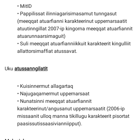
• MitID
• Pappilissat ilinniagarisimasamut tunngasut
(meeqqat atuarfianni karakteerinut uppernarsaatit
atuutinngillat 2007-ip kingorna meeqqat atuarfiannit
atuarunnaarsimaguit)
• Suli meeqqat atuarfianniikkuit karakteerit kingulliit
allattorsimaffiat atussavat.
Uku
atussanngilatit
• Kuisinnermut allagartaq
• Najugaqarnermut uppernarsaat
• Nunatsinni meeqqat atuarfiannit
karakteerinut/angusanut uppernarsaatit (2006-ip
missaanit ulloq manna tikillugu karakteerit pisortat
paasissutissaasivianniipput).