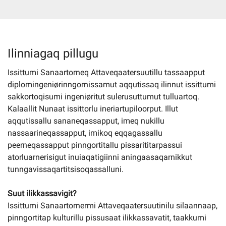
Imminut kiffartuunneq
Ilinniagaq pillugu
Pilersaarutinut isaavik
Issittumi Sanaartorneq Attaveqaatersuutillu tassaapput
diplomingeniørinngornissamut aqqutissaq ilinnut issittumi
Piffissamik inniminniineq
sakkortoqisumi ingeniøritut sulerusuttumut tulluartoq.
Kalaallit Nunaat issittorlu ineriartupiloorput. Illut
aqqutissallu sananeqassapput, imeq nukillu
nassaarineqassapput, imikoq eqqagassallu
peerneqassapput pinngortitallu pissarititarpassui
atorluarnerisigut inuiaqatigiinni aningaasaqarnikkut
tunngavissaqartitsisoqassalluni.
Suut ilikkassavigit?
Issittumi Sanaartornermi Attaveqaatersuutinilu silaannaap,
pinngortitap kulturillu pissusaat ilikkassavatit, taakkumi