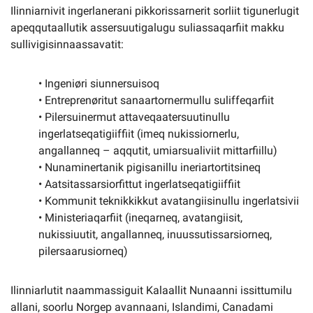
Ilinniarnivit ingerlanerani pikkorissarnerit sorliit tigunerlugit
apeqqutaallutik assersuutigalugu suliassaqarfiit makku
sullivigisinnaassavatit:
• Ingeniøri siunnersuisoq
• Entreprenøritut sanaartornermullu suliffeqarfiit
• Pilersuinermut attaveqaatersuutinullu
ingerlatseqatigiiffiit (imeq nukissiornerlu,
angallanneq – aqqutit, umiarsualiviit mittarfiillu)
• Nunaminertanik pigisanillu ineriartortitsineq
• Aatsitassarsiorfittut ingerlatseqatigiiffiit
• Kommunit teknikkikkut avatangiisinullu ingerlatsivii
• Ministeriaqarfiit (ineqarneq, avatangiisit,
nukissiuutit, angallanneq, inuussutissarsiorneq,
pilersaarusiorneq)
Ilinniarlutit naammassiguit Kalaallit Nunaanni issittumilu
allani, soorlu Norgep avannaani, Islandimi, Canadami