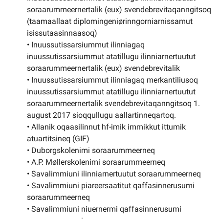
soraarummeernertalik (eux) svendebrevitaqanngitsoq
(taamaallaat diplomingeniørinngorniarnissamut
isissutaasinnaasoq)
• Inuussutissarsiummut ilinniagaq
inuussutissarsiummut atatillugu ilinniarnertuutut
soraarummeernertalik (eux) svendebrevitalik
• Inuussutissarsiummut ilinniagaq merkantiliusoq
inuussutissarsiummut atatillugu ilinniarnertuutut
soraarummeernertalik svendebrevitaqanngitsoq 1.
august 2017 sioqqullugu aallartinneqartoq.
• Allanik oqaasilinnut hf-imik immikkut ittumik
atuartitsineq (GIF)
• Duborgskolenimi soraarummeerneq
• A.P. Møllerskolenimi soraarummeerneq
• Savalimmiuni ilinniarnertuutut soraarummeerneq
• Savalimmiuni piareersaatitut qaffasinnerusumi
soraarummeerneq
• Savalimmiuni niuernermi qaffasinnerusumi