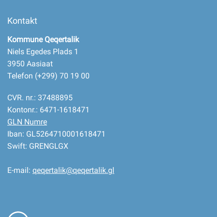
Kontakt
Kommune Qeqertalik
Niels Egedes Plads 1
3950 Aasiaat
Telefon (+299) 70 19 00
CVR. nr.: 37488895
Kontonr.: 6471-1618471
GLN Numre
Iban: GL5264710001618471
Swift: GRENGLGX
E-mail:
qeqertalik@qeqertalik.gl