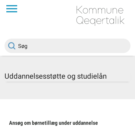
da
Forside
Borger
Politik
Uddannelsesstøtte og studielån
Om kommunen
Vedtægter
Ansøg om børnetillæg under uddannelse
Job