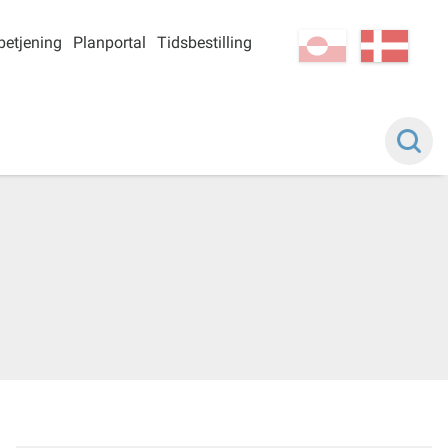
betjening
Planportal
Tidsbestilling
kl-GL
da