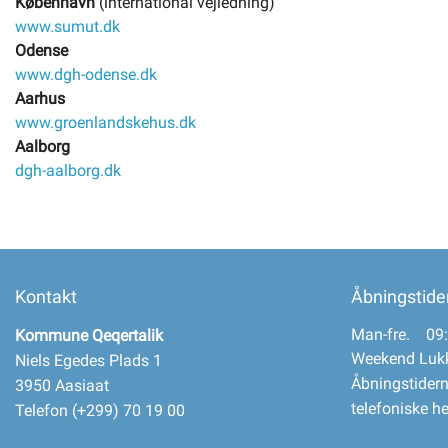
København
(international vejledning)
www.sumut.dk
Odense
www.dgh-odense.dk
Aarhus
www.groenlandskehus.dk
Aalborg
dgh-aalborg.dk
Kontakt
Åbningstide
Man-fre. 09:
Kommune Qeqertalik
Weekend Luk
Niels Egedes Plads 1
Åbningstidern
3950 Aasiaat
telefoniske h
Telefon (+299) 70 19 00