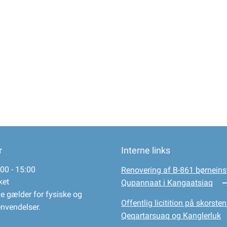
r
Interne links
00 - 15:00
Renovering af B-861 børneinst
ket
Qupannaat i Kangaatsiaq
e gælder for fysiske og
Offentlig licitition på skorsten
envendelser.
Qeqartarsuaq og Kanglerluk