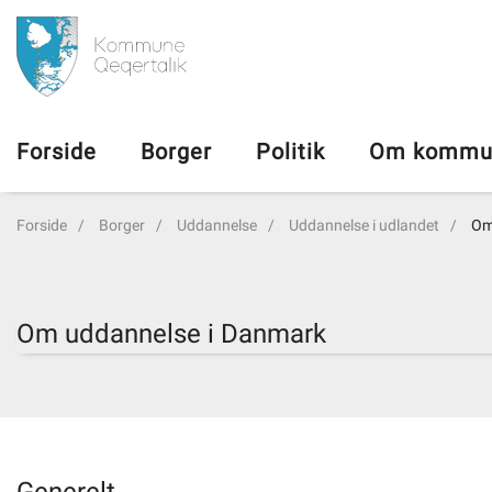
da
Forside
Forside
Borger
Politik
Om kommu
Borger
Forside
Borger
Uddannelse
Uddannelse i udlandet
Om
Politik
Om kommunen
Om uddannelse i Danmark
Vedtægter
Job