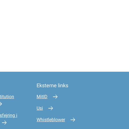
Eksterne links
itution
MitID
Usi
sfejring i
Whistleblower