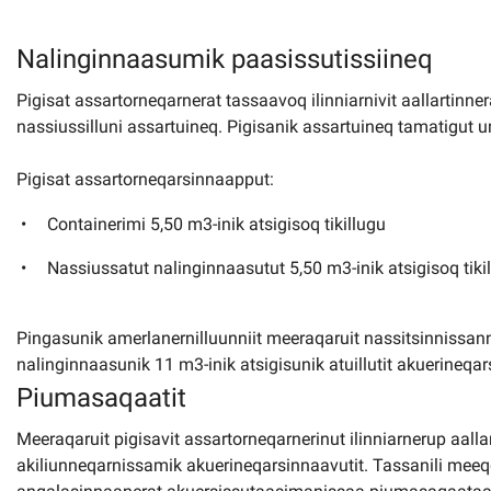
Nalinginnaasumik paasissutissiineq
Imminut kiffartuunneq
Pigisat assartorneqarnerat tassaavoq ilinniarnivit aallartin
Pilersaarutinut isaavik
nassiussilluni assartuineq. Pigisanik assartuineq tamatigut 
Pigisat assartorneqarsinnaapput:
Piffissamik inniminniineq
Containerimi 5,50 m3-inik atsigisoq tikillugu
Nassiussatut nalinginnaasutut 5,50 m3-inik atsigisoq tiki
Pingasunik amerlanernilluunniit meeraqaruit nassitsinnissan
nalinginnaasunik 11 m3-inik atsigisunik atuillutit akuerineqar
Piumasaqaatit
Meeraqaruit pigisavit assartorneqarnerinut ilinniarnerup aal
akiliunneqarnissamik akuerineqarsinnaavutit. Tassanili meeq