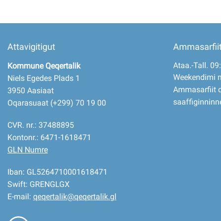
Attavigitigut
Ammasarfii
Ataa.-Tall. 09
Kommune Qeqertalik
Weekendimi 
Niels Egedes Plads 1
Ammasarfiit o
3950 Aasiaat
saaffiginninn
Oqarasuaat (+299) 70 19 00
CVR. nr.: 37488895
Kontonr.: 6471-1618471
GLN Numre
Iban: GL5264710001618471
Swift: GRENGLGX
E-mail:
qeqertalik@qeqertalik.gl