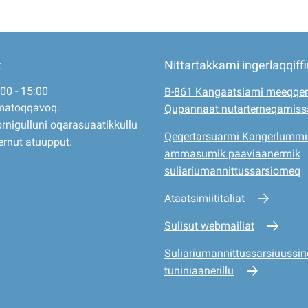
t
Nittartakkami ingerlaqqiff
:00 - 15:00
B-861 Kangaatsiami meeqqer
matoqqavoq.
Qupannaat nutarterneqarnis
rnigulluni oqarasuaatikkullu
Qeqertarsuarmi Kangerlummi
ernut atuupput.
ammasumik paaviaanermik
suliariumannittussarsiorneq
Ataatsimiititaliat
Sulisut webmailiat
Suliariumannittussarsiuussine
tuniniaanerillu