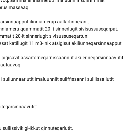
q, aamma ilinniarnerup imaluunniit suliffimmik
nerusimassaaq.
arsinnaapput ilinniarnerup aallartinnerani,
niarnera qaammatit 20-it sinnerlugit sivisussuseqarpat.
atit 20-it sinnerlugit sivisussuseqartuni
sat katillugit 11 m3-inik atsigisut akiliunneqarsinnaapput.
pigisavit assartorneqarnissaannut akuerineqarsinnaavutit.
qaataavoq.
suliunnaarlutit imaluunniit suliffissanni sulilissallutit
uteqarsinnaavutit:
sullissivik.gl-ikkut qinnuteqarlutit.