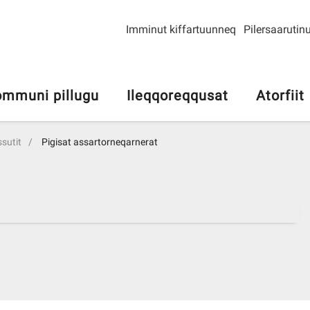
Imminut kiffartuunneq
Pilersaarutinu
mmuni pillugu
Ileqqoreqqusat
Atorfiit
ssutit
Pigisat assartorneqarnerat