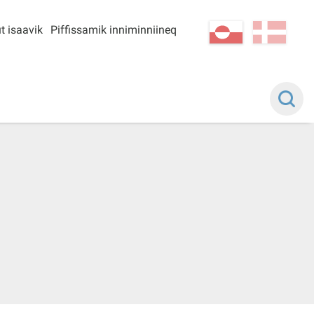
t isaavik
Piffissamik inniminniineq
kl-GL
da