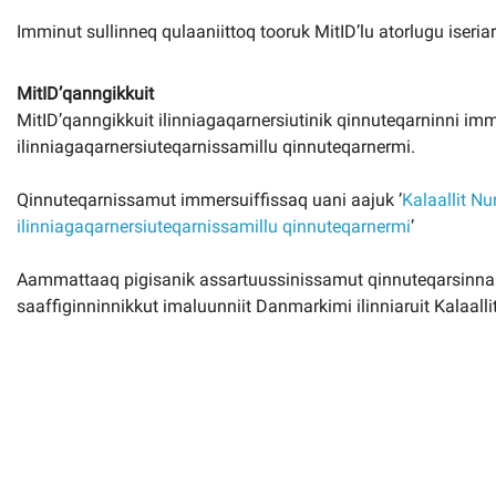
Imminut sullinneq qulaaniittoq tooruk MitID’lu atorlugu iseriarlut
MitID’qanngikkuit
MitID’qanngikkuit ilinniagaqarnersiutinik qinnuteqarninni i
ilinniagaqarnersiuteqarnissamillu qinnuteqarnermi.
Qinnuteqarnissamut immersuiffissaq uani aajuk ’
Kalaallit N
ilinniagaqarnersiuteqarnissamillu qinnuteqarnermi
’
Aammattaaq pigisanik assartuussinissamut qinnuteqarsinnaavu
saaffiginninnikkut imaluunniit Danmarkimi ilinniaruit Kalaalli