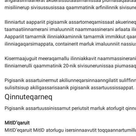
angalasinnaanerat akuersissutaasimanissaa piumasaqaataavo
misiliinerup sivisussusissaa qaammatinik arfinilinnik sivisu
Ilinniartut aappariit pigisamik assartorneqarnissaat akuerineq
taamaatiinnarnerani imaluunniit naammassinerani arlaata ilin
Aappariit tamarmik ilinniakkaminnik tamarmik immikkut qaamm
ilinniagaqarsimappata, containerit marluk imaluunniit nassius
Kisermaajuguit meeraqarnallu ilinniakkavit naammassinerani 
Ilinniarnerulli qaammatinik 20-nik sivisunerunissaa piumasa
Pigisanik assartuinermut akiliunneqarsinnaanngilatit suliffinni 
sulisitsisup akiligassarisaanik pigisanik assartuussissappat.
Qinnuteqarneq
Pigisanik assartuussinissamut periutsit marluk atorlugit qinn
MitID’qaruit
MitID’eqaruit MitID atorlugu isersinnaavutit toqqaannartumillu 