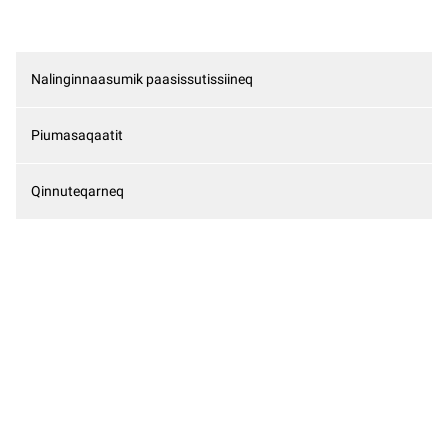
Nalinginnaasumik paasissutissiineq
Piumasaqaatit
Qinnuteqarneq