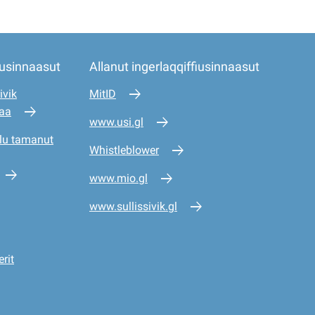
iusinnaasut
Allanut ingerlaqqiffiusinnaasut
ivik
MitID
saa
www.usi.gl
lu tamanut
Whistleblower
www.mio.gl
www.sullissivik.gl
rit