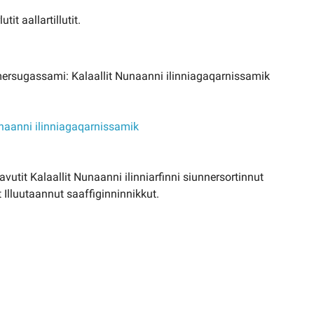
it aallartillutit.
mmersugassami: Kalaallit Nunaanni ilinniagaqarnissamik
unaanni ilinniagaqarnissamik
tit Kalaallit Nunaanni ilinniarfinni siunnersortinnut
t Illuutaannut saaffiginninnikkut.