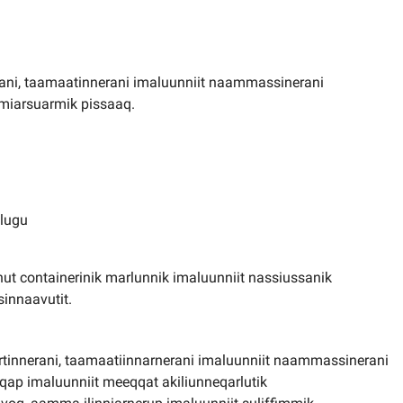
nerani, taamaatinnerani imaluunniit naammassinerani
umiarsuarmik pissaaq.
llugu
nut containerinik marlunnik imaluunniit nassiussanik
sinnaavutit.
lartinnerani, taamaatiinnarnerani imaluunniit naammassinerani
qap imaluunniit meeqqat akiliunneqarlutik