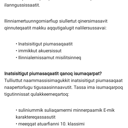
ilanngussissaatit.
Ilinniarnertuunngorniarfiup siullertut qinersimasavit
qinnuteqaatit makku aqqutigalugit nalilersussavai:
• Inatsisitigut piumasaqaatit
• immikkut akuersissut
• Ilinnialernissamut misilitsinneq
Inatsisitigut piumasaqaatit qanoq isumaqarpat?
Tulliuttut naammassisimagukkit inatsisitigut piumasaqaat
naapertorlugu tigusaasinnaavutit. Tassa ima isumaqarpoq
tigutinnissat qulakkeerneqartoq:
• suliniummik suliaqarnermi minnerpaamik E-mik
karaktereqassasutit
• meeqqat atuarfianni 10. klassimi