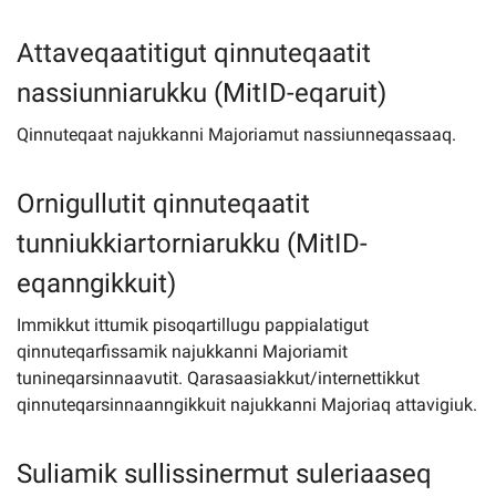
Attaveqaatitigut qinnuteqaatit
nassiunniarukku (MitID-eqaruit)
Qinnuteqaat najukkanni Majoriamut nassiunneqassaaq.
Ornigullutit qinnuteqaatit
tunniukkiartorniarukku (MitID-
eqanngikkuit)
Immikkut ittumik pisoqartillugu pappialatigut
qinnuteqarfissamik najukkanni Majoriamit
tunineqarsinnaavutit. Qarasaasiakkut/internettikkut
qinnuteqarsinnaanngikkuit najukkanni Majoriaq attavigiuk.
Suliamik sullissinermut suleriaaseq