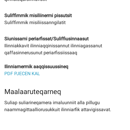
Suliffimmik misiliinermi pissutsit
Suliffimmik misiliissanngilatit
Siunissami periarfissat/Suliffiusinnaasut
Ilinniakkavit ilinniaqqinissannut ilinniagassanut
qaffasinnerusunut periarfissiissaaq
Ilinniarnermik aaqqissuussineq
PDF PJECEN KAL
Maalaaruteqarneq
Suliap suliarineqarnera imaluunniit alla pillugu
naammagittaalliorusukkuit ilinniarfik attavigissavat.