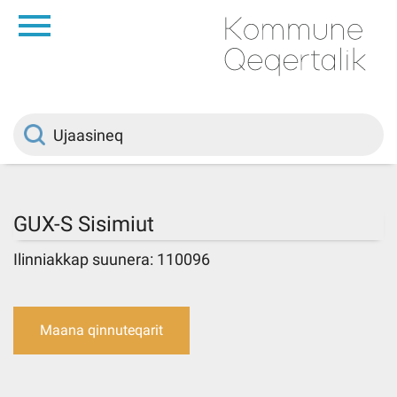
da
Saqqaa
Innuttaasunut
Politikki
GUX-S Sisimiut
Kommuni pillugu
Ilinniakkap suunera: 110096
Ileqqoreqqusat
Maana qinnuteqarit
Atorfiit