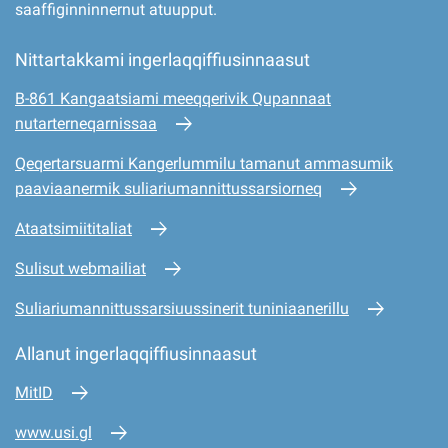
saaffiginninnernut atuupput.
Nittartakkami ingerlaqqiffiusinnaasut
B-861 Kangaatsiami meeqqerivik Qupannaat
nutarterneqarnissaa
Qeqertarsuarmi Kangerlummilu tamanut ammasumik
paaviaanermik suliariumannittussarsiorneq
Ataatsimiititaliat
Sulisut webmailiat
Suliariumannittussarsiuussinerit tuniniaanerillu
Allanut ingerlaqqiffiusinnaasut
MitID
www.usi.gl