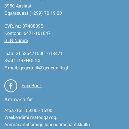
3950 Aasiaat
Oqarasuaat (+299) 70 19 00
CVR. nr.: 37488895
Kontonr.: 6471-1618471
GLN Numre
Iban: GL5264710001618471
Swift: GRENGLGX
E-mail:
qeqertalik@qeqertalik.gl
FaceBook
Ammasarfiit
Ataa.-Tall. 09:00 - 15:00
Weekendimi matoqqavoq.
Ammasarfiit ornigulluni oqarasuaatikkullu