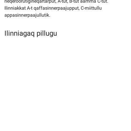
neqeroorutigineqartarput, A-tut, B-tut aamma C-tut.
Ilinniakkat A-t qaffasinnerpaajupput, C-miittullu
appasinnerpaajullutik.
Ilinniagaq pillugu