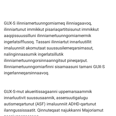
GUX-S ilinniarnertuunngorniarneq ilinniagaavoq,
ilinniartunut immikkut pisariaqartitsisunut immikkut
aaqqissuussilluni ilinniarnertuunngorniarnermik
ingerlatsiffiusoq. Tassani ilinniartut innarluutillit
imaluunniit akornutaat suussusilerneqarsimasut,
nalinginnaasumik ingerlatsillutik
ilinniarnertuunngorsinnaanngitsut pineqarput.
Ilinniarnertuunngorniarfinni sisamaasuni tamani GUX-S
ingerlanneqarsinnaavoq.
GUX-S-mut akueritissagaanni uppernarsaammik
innarluutivit suussusaannik, assersuutigalugu
autismeqartunut (ASF) imaluunniit ADHD-qartunut
ilanngussissaatit. Qinnuteqaat najukkanni Majoriamut