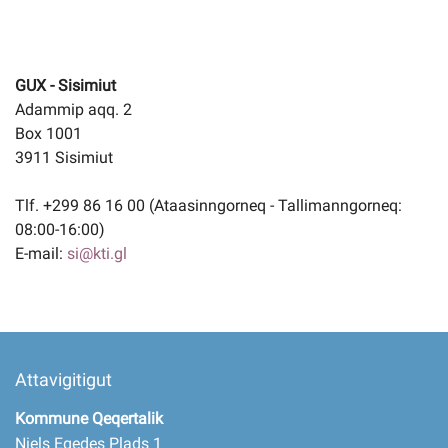
GUX - Sisimiut
Adammip aqq. 2
Box 1001
3911 Sisimiut
Tlf. +299 86 16 00 (Ataasinngorneq - Tallimanngorneq:
08:00-16:00)
E-mail:
si@kti.gl
Attavigitigut
Kommune Qeqertalik
Niels Egedes Plads 1