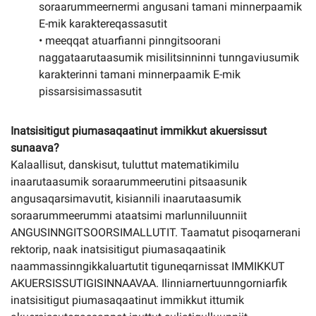
soraarummeernermi angusani tamani minnerpaamik
E-mik karaktereqassasutit
• meeqqat atuarfianni pinngitsoorani
naggataarutaasumik misilitsinninni tunngaviusumik
karakterinni tamani minnerpaamik E-mik
pissarsisimassasutit
Inatsisitigut piumasaqaatinut immikkut akuersissut
sunaava?
Kalaallisut, danskisut, tuluttut matematikimilu
inaarutaasumik soraarummeerutini pitsaasunik
angusaqarsimavutit, kisiannili inaarutaasumik
soraarummeerummi ataatsimi marlunniluunniit
ANGUSINNGITSOORSIMALLUTIT. Taamatut pisoqarnerani
rektorip, naak inatsisitigut piumasaqaatinik
naammassinngikkaluartutit tiguneqarnissat IMMIKKUT
AKUERSISSUTIGISINNAAVAA. Ilinniarnertuunngorniarfik
inatsisitigut piumasaqaatinut immikkut ittumik