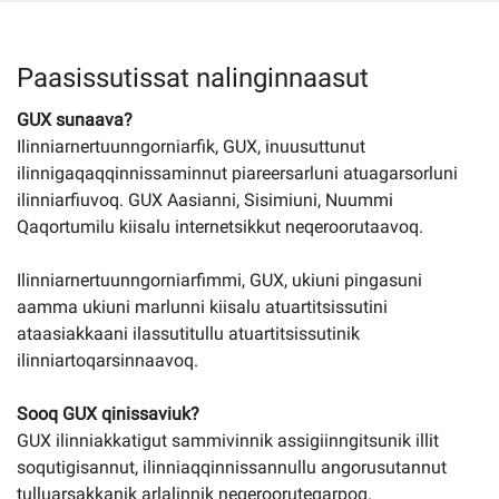
Imminut kiffartuunneq
Paasissutissat nalinginnaasut
GUX sunaava?
Pilersaarutinut isaavik
Ilinniarnertuunngorniarfik, GUX, inuusuttunut
ilinnigaqaqqinnissaminnut piareersarluni atuagarsorluni
Piffissamik inniminniineq
ilinniarfiuvoq. GUX Aasianni, Sisimiuni, Nuummi
Qaqortumilu kiisalu internetsikkut neqeroorutaavoq.
Ilinniarnertuunngorniarfimmi, GUX, ukiuni pingasuni
aamma ukiuni marlunni kiisalu atuartitsissutini
ataasiakkaani ilassutitullu atuartitsissutinik
ilinniartoqarsinnaavoq.
Sooq GUX qinissaviuk?
GUX ilinniakkatigut sammivinnik assigiinngitsunik illit
soqutigisannut, ilinniaqqinnissannullu angorusutannut
tulluarsakkanik arlalinnik neqerooruteqarpoq.