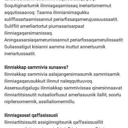
Soqutiginartumik ilinniagaqarnissaq ineriartornermut
aqqutissaavoq: Taanna ilinniarsimagukku
suliffissartaarnissannut periarfissaqarnerujussuussaatit.
Suliffiit amerliartortut piumasarisarpaat
ilinniagaqarsimanissaq.
Aningaasarsiaqarnerunissannut periarfissaqarnerulissaatit:
Suliassatigut kisianni aamma inuttut annertuumik
ineriartussaatit.
Ilinniakkap sammivia sunaava?
Ilinniakkap sammivia aalajangersimasumik sammisamik
ilinniagaqarusukkuit ilinnut naleqquttuuvoq.
Assersuutigalugu ilinniakkap sammivissaa qinersinnaavat
ilinniartitsissutit nutaaliorfiusut amerlasuunik ilallit, soorlu
nipilersornermik, assilialiornermillu.
Ilinniagassat qaffasissusii
Ilinniartitsissutit assigiinngitsunik qaffasissusillit