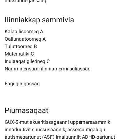
nassiunneqassaaq.
Ilinniakkap sammivia
Kalaallisoorneq A
Qallunaatoorneq A
Tuluttoorneq B
Matematiki C
Inuiaaqatigilerineq C
Namminerisami ilinniarnermi suliassaq
Fagi qinigassaq
Piumasaqaat
GUX-S-mut akueritissagaanni uppernarsaammik
innarluutivit suussusaannik, assersuutigalugu
autismeqartunut (ASF) imaluunniit ADHD-qartunut