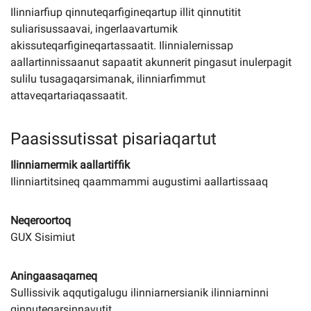
Ilinniarfiup qinnuteqarfigineqartup illit qinnutitit
suliarisussaavai, ingerlaavartumik
akissuteqarfigineqartassaatit. Ilinnialernissap
aallartinnissaanut sapaatit akunnerit pingasut inulerpagit
sulilu tusagaqarsimanak, ilinniarfimmut
attaveqartariaqassaatit.
Paasissutissat pisariaqartut
Ilinniarnermik aallartiffik
Ilinniartitsineq qaammammi augustimi aallartissaaq
Neqeroortoq
GUX Sisimiut
Aningaasaqarneq
Sullissivik aqqutigalugu ilinniarnersianik ilinniarninni
qinnuteqarsinnavutit