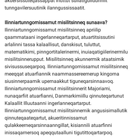
akuersissuteqassappat inuttut suliatigulluunniit
tunngavilersuutinik ilanngussissaatit.
Ilinniartunngornissamut misilitsinneq sunaava?
Ilinniartunngornissamut misilitsinneq apriilip
qaammataani ingerlanneqartarput, atuartitsissutini
arlalinni tassa kalaallisut, danskisut, tuluttut,
matematikimi, pinngortitalerinermi, inuiaqatigiilerinermilu
misilitsinnerupput. Misilitsinneq akunnermik ataatsimik
sivisussuseqarpoq. Ilinniartunngornissamut misilitsinneq
meeqqat atuarfiannik naammassereernerup kingorna
siusinnerpaamik upernaakkut tiguneqarsinnaavoq.
Ilinniartunngornissamut misilitsinnerit Majoriami,
nunaqarfiit atuarfianni, Danmarkimiillu qinnuteqartunut
Kalaallit Illuutaanni ingerlanneqartarput.
Ilinniartunngornissamut misilitsinnernik angusisimallutik
qinnuteqaateqartut, akueritinnissamut
qulakkeerneqarsinnaanngillat, kisiannili atuarfinni
inissaqarnersoq apeqqutaalluni tigutittoqartarpoq.