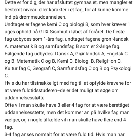
Dette er for dig, der har afsluttet gymnasiet, men mangler et
bestemt niveau eller karakter i et fag, for at kunne komme
ind på drømmeuddannelsen.
Undtaget er fagene kemi C og biologi B, som hver kræver 1
uges ophold på GUX Sisimiut i løbet af foråret. De fleste
fag udbydes som 1-års fag, undtaget fagene grøn¬landsk
A, matematik B og samfundsfag B som er 2-årige fag.
Følgende fag udbydes: Dansk A, Grønlandsk A, Engelsk C
og B, Matematik C og B, Kemi C, Biologi B, Religi¬on C,
Kultur fag C, Geografi C, Samfundsfag C og B og Psykologi
C.
Hvis du har tilstrækkeligt med fag til at opfylde kravene for
at være fuldtidsstuderen¬de er det muligt at søge om
uddannelsesstøtte.
Ofte vil man skulle have 3 eller 4 fag for at være berettiget
uddannelsesstøtte, men det kommer an på hvilke fag man
vælger, og i nogle tilfælde vil man skulle have flere end 4
fag.
3-4 fag anses normalt for at være fuld tid. Hvis man har