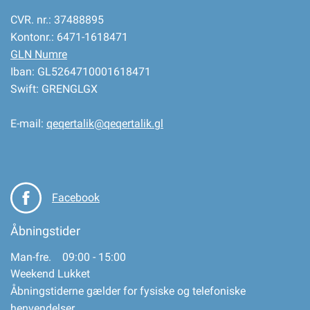
CVR. nr.: 37488895
Kontonr.: 6471-1618471
GLN Numre
Iban: GL5264710001618471
Swift: GRENGLGX
E-mail:
qeqertalik@qeqertalik.gl
Facebook
Åbningstider
Man-fre. 09:00 - 15:00
Weekend Lukket
Åbningstiderne gælder for fysiske og telefoniske
henvendelser.