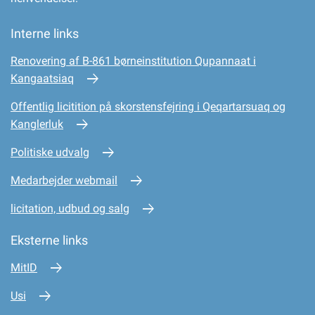
Interne links
Renovering af B-861 børneinstitution Qupannaat i
Kangaatsiaq
Offentlig licitition på skorstensfejring i Qeqartarsuaq og
Kanglerluk
Politiske udvalg
Medarbejder webmail
licitation, udbud og salg
Eksterne links
MitID
Usi