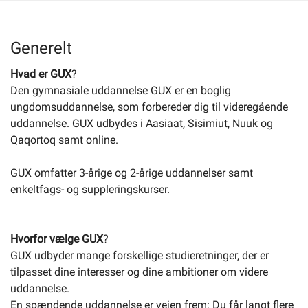
Selvbetjening
Generelt
Hvad er GUX
?
Planportal
Den gymnasiale uddannelse GUX er en boglig
ungdomsuddannelse, som forbereder dig til videregående
Tidsbestilling
uddannelse. GUX udbydes i Aasiaat, Sisimiut, Nuuk og
Qaqortoq samt online.
GUX omfatter 3-årige og 2-årige uddannelser samt
enkeltfags- og suppleringskurser.
Hvorfor vælge GUX
?
GUX udbyder mange forskellige studieretninger, der er
tilpasset dine interesser og dine ambitioner om videre
uddannelse.
En spændende uddannelse er vejen frem: Du får langt flere