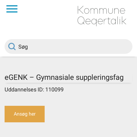
da
Forside
Borger
Politik
eGENK – Gymnasiale suppleringsfag
Om kommunen
Uddannelses ID: 110099
Vedtægter
Ansøg her
Job