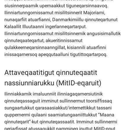
siusinnerpaamik upernaakkut tiguneqarsinnaavoq.
Ilinniartunngornissamut misilitsinnerit Majoriami,
nunaqarfiit atuarfianni, Danmarkimiillu qinnuteqartunut
Kalaallit Illuutaanni ingerlanneqartarput.
Ilinniartunngornissamut misilitsinnernik angusisimallutik
qinnuteqaateqartut, akueritinnissamut
qulakkeerneqarsinnaanngillat, kisiannili atuarfinni
inissaqarnersoq apeqqutaalluni tigutittoqartarpoq.
Attaveqaatitigut qinnuteqaatit
nassiunniarukku (MitID-eqaruit)
Ilinniakkamik imaluunniit ilinniagaqarnersiutinik
qinnuteqassaguit imminut sullinnermut toorsiffissaq
sungaartukkut qarasaasiakkut/internettikkut tassani
quppernermi qulaani saamiatungaaniittukkut ”Maana
qinnuteqarit”-kut qinnuteqassaatit. Imminut sullinnermi
periarfissat atussagukkit nammineq inuttut MitID-nnut