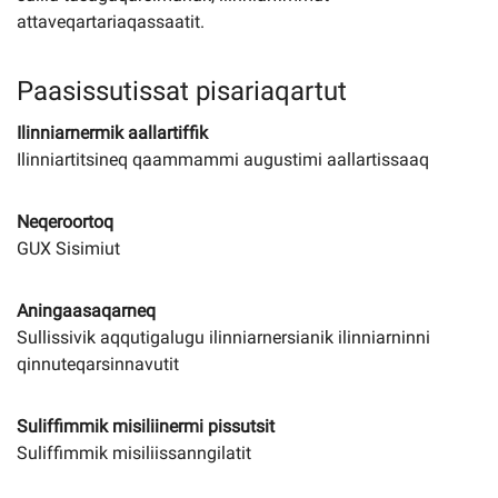
attaveqartariaqassaatit.
Paasissutissat pisariaqartut
Ilinniarnermik aallartiffik
Ilinniartitsineq qaammammi augustimi aallartissaaq
Neqeroortoq
GUX Sisimiut
Aningaasaqarneq
Sullissivik aqqutigalugu ilinniarnersianik ilinniarninni
qinnuteqarsinnavutit
Suliffimmik misiliinermi pissutsit
Suliffimmik misiliissanngilatit