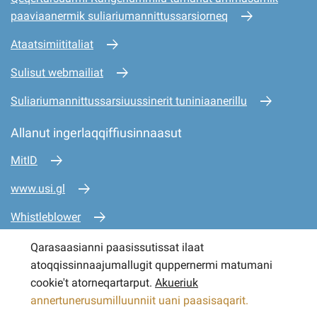
paaviaanermik suliariumannittussarsiorneq
Ataatsimiititaliat
Sulisut webmailiat
Suliariumannittussarsiuussinerit tuniniaanerillu
Allanut ingerlaqqiffiusinnaasut
MitID
www.usi.gl
Whistleblower
www.mio.gl
Qarasaasianni paasissutissat ilaat
atoqqissinnaajumallugit quppernermi matumani
www.sullissivik.gl
cookie't atorneqartarput.
Akueriuk
annertunerusumilluunniit uani paasisaqarit.