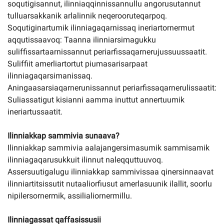
soqutigisannut, ilinniaqqinnissannullu angorusutannut
tulluarsakkanik arlalinnik neqerooruteqarpoq.
Soqutiginartumik ilinniagaqarnissaq ineriartornermut
aqqutissaavoq: Taanna ilinniarsimagukku
suliffissartaarnissannut periarfissaqarnerujussuussaatit.
Suliffiit amerliartortut piumasarisarpaat
ilinniagaqarsimanissaq.
Aningaasarsiaqarnerunissannut periarfissaqarnerulissaatit:
Suliassatigut kisianni aamma inuttut annertuumik
ineriartussaatit.
Ilinniakkap sammivia sunaava?
Ilinniakkap sammivia aalajangersimasumik sammisamik
ilinniagaqarusukkuit ilinnut naleqquttuuvoq.
Assersuutigalugu ilinniakkap sammivissaa qinersinnaavat
ilinniartitsissutit nutaaliorfiusut amerlasuunik ilallit, soorlu
nipilersornermik, assilialiornermillu.
Ilinniagassat qaffasissusii