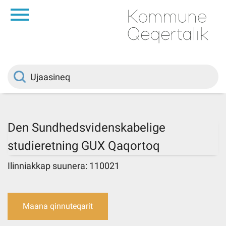
da
Saqqaa
Innuttaasunut
Politikki
Den Sundhedsvidenskabelige
studieretning GUX Qaqortoq
Kommuni pillugu
Ilinniakkap suunera: 110021
Ileqqoreqqusat
Maana qinnuteqarit
Atorfiit