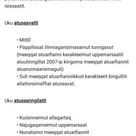
isissaatit.
Uku
atussavatit
• MitID
• Pappilissat ilinniagarisimasamut tunngasut
(meeqqat atuarfianni karakteerinut uppernarsaatit
atuutinngillat 2007-ip kingorna meeqqat atuarfiannit
atuarunnaarsimaguit)
• Suli meeqqat atuarfianniikkuit karakteerit kingulliit
allattorsimaffiat atussavat.
Uku
atussanngilatit
• Kuisinnermut allagartaq
• Najugaqarnermut uppernarsaat
• Nunatsinni meeqqat atuarfiannit