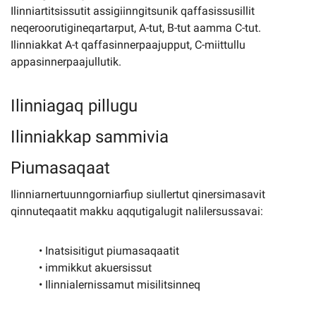
Ilinniartitsissutit assigiinngitsunik qaffasissusillit
neqeroorutigineqartarput, A-tut, B-tut aamma C-tut.
Ilinniakkat A-t qaffasinnerpaajupput, C-miittullu
appasinnerpaajullutik.
Ilinniagaq pillugu
Ilinniakkap sammivia
Piumasaqaat
Ilinniarnertuunngorniarfiup siullertut qinersimasavit
qinnuteqaatit makku aqqutigalugit nalilersussavai:
• Inatsisitigut piumasaqaatit
• immikkut akuersissut
• Ilinnialernissamut misilitsinneq