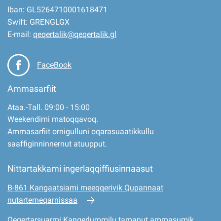
Iban: GL5264710001618471
Swift: GRENGLGX
E-mail:
qeqertalik@qeqertalik.gl
FaceBook
Ammasarfiit
Ataa.-Tall. 09:00 - 15:00
Weekendimi matoqqavoq.
Ammasarfiit ornigulluni oqarasuaatikkullu
saaffiginninnernut atuupput.
Nittartakkami ingerlaqqiffiusinnaasut
B-861 Kangaatsiami meeqqerivik Qupannaat
nutarterneqarnissaa
Qeqertarsuarmi Kangerlummilu tamanut ammasumik