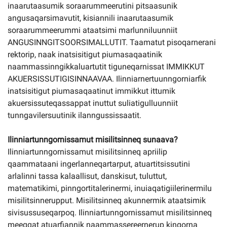
inaarutaasumik soraarummeerutini pitsaasunik
angusaqarsimavutit, kisiannili inaarutaasumik
soraarummeerummi ataatsimi marlunniluunniit
ANGUSINNGITSOORSIMALLUTIT. Taamatut pisoqarnerani
rektorip, naak inatsisitigut piumasaqaatinik
naammassinngikkaluartutit tiguneqarnissat IMMIKKUT
AKUERSISSUTIGISINNAAVAA. Ilinniarnertuunngorniarfik
inatsisitigut piumasaqaatinut immikkut ittumik
akuersissuteqassappat inuttut suliatigulluunniit
tunngavilersuutinik ilanngussissaatit.
Ilinniartunngornissamut misilitsinneq sunaava?
Ilinniartunngornissamut misilitsinneq apriilip
qaammataani ingerlanneqartarput, atuartitsissutini
arlalinni tassa kalaallisut, danskisut, tuluttut,
matematikimi, pinngortitalerinermi, inuiaqatigiilerinermilu
misilitsinnerupput. Misilitsinneq akunnermik ataatsimik
sivisussuseqarpoq. Ilinniartunngornissamut misilitsinneq
meeqqat atuarfiannik naammassereernerup kingorna