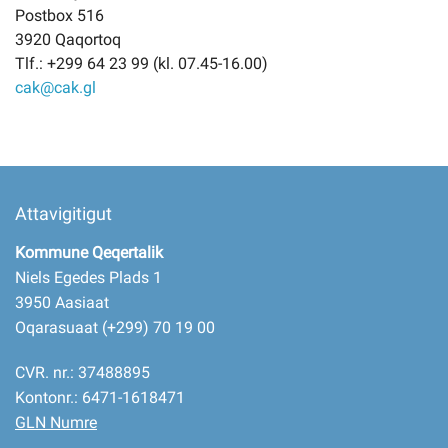
Postbox 516
3920 Qaqortoq
Tlf.: +299 64 23 99 (kl. 07.45-16.00)
cak@cak.gl
Attavigitigut
Kommune Qeqertalik
Niels Egedes Plads 1
3950 Aasiaat
Oqarasuaat (+299) 70 19 00
CVR. nr.: 37488895
Kontonr.: 6471-1618471
GLN Numre