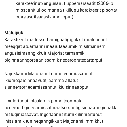
karakteerinut/angusanut uppernarsaatit (2006-ip
missaanit ulloq manna tikillugu karakteerit pisortat
paasissutissaasivianniipput).
Malugiuk
Karakteerit marlussuit amigaatigigukkit imaluunniit
meeqqat atuarfianni inaarutaasumik misilitsinnerni
angusisimanngikkuit Majoriat tamarmik
piginnaanngorsaanissamik neqerooruteqartarput.
Najukkanni Majoriamit qinnuteqarnissannut
ikiorneqarsinnaavutit, aamma allatut
siunnersorneqarnissannut ikiuisinnaapput.
Ilinniartunut inissiamik pinngitsoornak
neqeroorfigineqarnissat naatsorsuutigisinnaannginnakku
maluginiassavat. Ingerlaannartumik ilinniartunut
inissiamik tunineqanngikkuit Majoriami immikkut