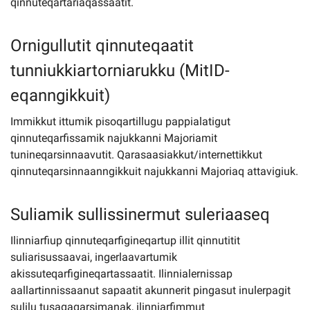
qinnuteqartariaqassaatit.
Ornigullutit qinnuteqaatit
tunniukkiartorniarukku (MitID-
eqanngikkuit)
Immikkut ittumik pisoqartillugu pappialatigut
qinnuteqarfissamik najukkanni Majoriamit
tunineqarsinnaavutit. Qarasaasiakkut/internettikkut
qinnuteqarsinnaanngikkuit najukkanni Majoriaq attavigiuk.
Suliamik sullissinermut suleriaaseq
Ilinniarfiup qinnuteqarfigineqartup illit qinnutitit
suliarisussaavai, ingerlaavartumik
akissuteqarfigineqartassaatit. Ilinnialernissap
aallartinnissaanut sapaatit akunnerit pingasut inulerpagit
sulilu tusagaqarsimanak, ilinniarfimmut