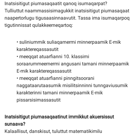
Inatsisitigut piumasaqaatit qanoq isumaqarpat?
Tulliuttut naammassisimagukkit inatsisitigut piumasaqaat
naapertorlugu tigusaasinnaavutit. Tassa ima isumaqarpoq
tigutinnissat qulakkeerneqartoq:
• suliniummik suliaqarnermi minnerpaamik E-mik
karaktereqassasutit
• meeqqat atuarfianni 10. klassimi
soraarummeernermi angusani tamani minnerpaamik
E-mik karaktereqassasutit
• meeqqat atuarfianni pinngitsoorani
naggataarutaasumik misilitsinninni tunngaviusumik
karakterinni tamani minnerpaamik E-mik
pissarsisimassasutit
Inatsisitigut piumasaqaatinut immikkut akuersissut
sunaava?
Kalaallisut, danskisut, tuluttut matematikimilu