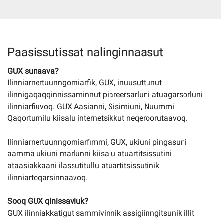
Imminut kiffartuunneq
Paasissutissat nalinginnaasut
Pilersaarutinut isaavik
GUX sunaava?
Ilinniarnertuunngorniarfik, GUX, inuusuttunut
Piffissamik inniminniineq
ilinnigaqaqqinnissaminnut piareersarluni atuagarsorluni
ilinniarfiuvoq. GUX Aasianni, Sisimiuni, Nuummi
Qaqortumilu kiisalu internetsikkut neqeroorutaavoq.
Ilinniarnertuunngorniarfimmi, GUX, ukiuni pingasuni
aamma ukiuni marlunni kiisalu atuartitsissutini
ataasiakkaani ilassutitullu atuartitsissutinik
ilinniartoqarsinnaavoq.
Sooq GUX qinissaviuk?
GUX ilinniakkatigut sammivinnik assigiinngitsunik illit