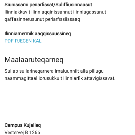
Siunissami periarfissat/Suliffiusinnaasut
Ilinniakkavit ilinniaqqinissannut ilinniagassanut
qaffasinnerusunut periarfissiissaaq
Ilinniarnermik aaqqissuussineq
PDF PJECEN KAL
Maalaaruteqarneq
Suliap suliarineqarnera imaluunniit alla pillugu
naammagittaalliorusukkuit ilinniarfik attavigissavat.
Campus Kujalleq
Vestervej B 1266