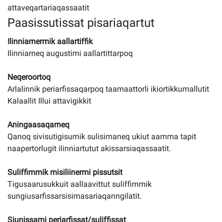
attaveqartariaqassaatit
Paasissutissat pisariaqartut
Ilinniarnermik aallartiffik
Ilinniarneq augustimi aallartittarpoq
Neqeroortoq
Arlalinnik periarfissaqarpoq taamaattorli ikiortikkumallutit
Kalaallit Illui attavigikkit
Aningaasaqarneq
Qanoq sivisutigisumik sulisimaneq ukiut aamma tapit
naapertorlugit ilinniartutut akissarsiaqassaatit.
Suliffimmik misiliinermi pissutsit
Tigusaarusukkuit aallaavittut suliffimmik
sungiusarfissarsisimasariaqanngilatit.
Siunissami periarfissat/suliffissat