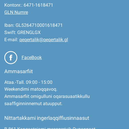
Kontonr.: 6471-1618471
GLN Numre
Iban: GL5264710001618471
Swift: GRENGLGX
E-mail:
qeqertalik@qeqertalik.gl
FaceBook
Ammasarfiit
Ataa.-Tall. 09:00 - 15:00
Weekendimi matoqqavoq.
Ammasarfiit ornigulluni oqarasuaatikkullu
saaffiginninnernut atuupput.
Nittartakkami ingerlaqqiffiusinnaasut