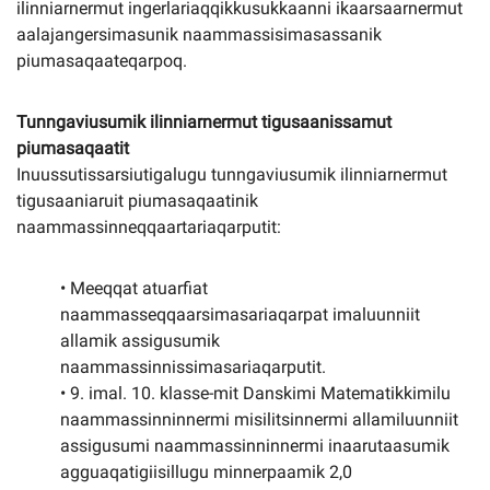
ilinniarnermut ingerlariaqqikkusukkaanni ikaarsaarnermut
aalajangersimasunik naammassisimasassanik
piumasaqaateqarpoq.
Tunngaviusumik ilinniarnermut tigusaanissamut
piumasaqaatit
Inuussutissarsiutigalugu tunngaviusumik ilinniarnermut
tigusaaniaruit piumasaqaatinik
naammassinneqqaartariaqarputit:
• Meeqqat atuarfiat
naammasseqqaarsimasariaqarpat imaluunniit
allamik assigusumik
naammassinnissimasariaqarputit.
• 9. imal. 10. klasse-mit Danskimi Matematikkimilu
naammassinninnermi misilitsinnermi allamiluunniit
assigusumi naammassinninnermi inaarutaasumik
agguaqatigiisillugu minnerpaamik 2,0