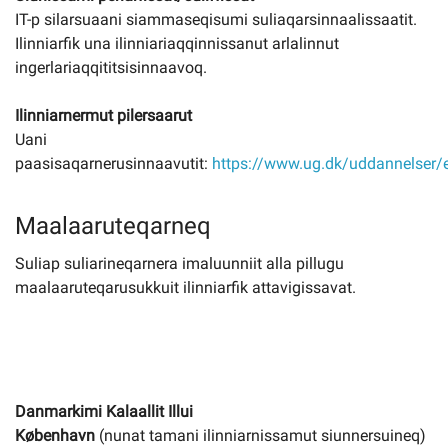
IT-p silarsuaani siammaseqisumi suliaqarsinnaalissaatit.
Ilinniarfik una ilinniariaqqinnissanut arlalinnut
ingerlariaqqititsisinnaavoq.
Ilinniarnermut pilersaarut
Uani
paasisaqarnerusinnaavutit:
https://www.ug.dk/uddannelser/e
Maalaaruteqarneq
Suliap suliarineqarnera imaluunniit alla pillugu
maalaaruteqarusukkuit ilinniarfik attavigissavat.
Danmarkimi Kalaallit Illui
København
(nunat tamani ilinniarnissamut siunnersuineq)