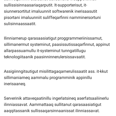
sullissisinnaasariaqarputit. It-supporterisut, it-
siunnersortitut imaluunnit softwarenik inerisaasutit
pisortani imaluunniit suliffeqarfinni namminersortuni
sulisinnaassaatit.
Ilinniarnerup qarasaasiatigut proggrammeriinissamut,
sillimanermut systeminut, paasissutissaqarfinnut, appinut
allarpassuarnullu it-systeminut tunngatillugu
teknologiitaanik paasinninnerulersissavaatit.
Assigiinngitsutigut misilittagaqarnerulissaatit ass. it-kkut
sillimaniarneq aammalu programminik appinillu
inerisaaneq.
Serverinik attaveqaatinillu ingerlatsineq aserfatsaaliinerlu
ilinniassavat. Aammattaaq sullitanut qarasaasiatigut
aaqqitassanik sullissaqarsinnaanissat ilinniassavat.