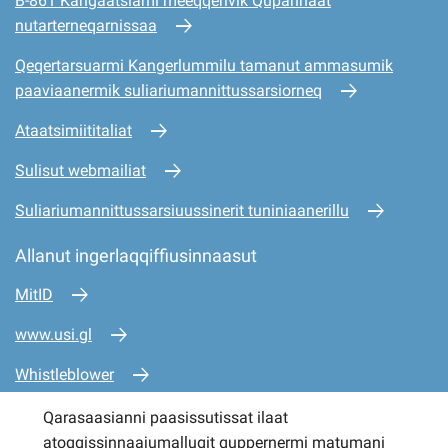
B-861 Kangaatsiami meeqqerivik Qupannaat
nutarterneqarnissaa
Qeqertarsuarmi Kangerlummilu tamanut ammasumik
paaviaanermik suliariumannittussarsiorneq
Ataatsimiititaliat
Sulisut webmailiat
Suliariumannittussarsiuussinerit tuniniaanerillu
Allanut ingerlaqqiffiusinnaasut
MitID
www.usi.gl
Whistleblower
www.mio.gl
Qarasaasianni paasissutissat ilaat
atoqqissinnaajumallugit quppernermi matumani