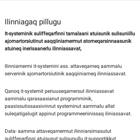
Imminut kiffartuunneq
Ilinniagaq pillugu
It-systeminik suliffeqarfinni tamalaani atuisunik sulisuniillu
Pilersaarutinut isaavik
ajornartorsiutinut aaqqiiniarnermut atorneqarsinnaasunik
atuineq inerisaanerlu ilinniassavat,
Piffissamik inniminniineq
Ilinniarnermi it-systemini ass. attaveqarneq aammalu
serverinik ajornartorsiutinik aaqqiiniarneq ilinniassavat.
Qanoq it-systemit periuuseqarnersut ilinniassavat
aammalu qarasaasianut programminik,
paasissutissaasivinnut systeminut aammalu allat
suleqatigalugit appinut programmeeriinissaq iliniassavat.
Data- aamma attaveqarnermut ilinniarsimasutut
suliffeqarfinni atuisunut sulisunullu it-supportikkut