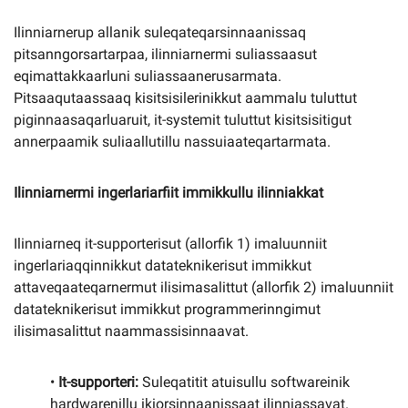
Ilinniarnerup allanik suleqateqarsinnaanissaq
pitsanngorsartarpaa, ilinniarnermi suliassaasut
eqimattakkaarluni suliassaanerusarmata.
Pitsaaqutaassaaq kisitsisilerinikkut aammalu tuluttut
piginnaasaqarluaruit, it-systemit tuluttut kisitsisitigut
annerpaamik suliaallutillu nassuiaateqartarmata.
Ilinniarnermi ingerlariarfiit immikkullu ilinniakkat
Ilinniarneq it-supporterisut (allorfik 1) imaluunniit
ingerlariaqqinnikkut datateknikerisut immikkut
attaveqaateqarnermut ilisimasalittut (allorfik 2) imaluunniit
datateknikerisut immikkut programmerinngimut
ilisimasalittut naammassisinnaavat.
•
It-supporteri:
Suleqatitit atuisullu softwareinik
hardwarenillu ikiorsinnaanissaat ilinniassavat.