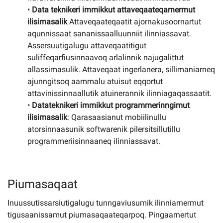
•
Data teknikeri immikkut attaveqaateqarnermut
ilisimasalik
Attaveqaateqaatit ajornakusoornartut
aqunnissaat sananissaalluunniit ilinniassavat.
Assersuutigalugu attaveqaatitigut
suliffeqarfiusinnaavoq arlalinnik najugalittut
allassimasulik. Attaveqaat ingerlanera, sillimaniarneq
ajunngitsoq aammalu atuisut eqqortut
attavinissinnaallutik atuinerannik ilinniagaqassaatit.
•
Datateknikeri immikkut programmerinngimut
ilisimasalik
: Qarasaasianut mobiilinullu
atorsinnaasunik softwarenik pilersitsillutillu
programmeriisinnaaneq ilinniassavat.
Piumasaqaat
Inuussutissarsiutigalugu tunngaviusumik ilinniarnermut
tigusaanissamut piumasaqaateqarpoq. Pingaarnertut