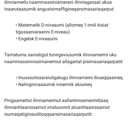
ilinniarnerlu naammassiniarnerani ilinniagassat ukua
inaarutaasumik angusisimaffigineqarsimasariaqarput:
• Matematik D-niveaumi (allorneq 1-imili kisiat
tigusaaniaraanni E-niveau)
• Engelsk E-niveaumi
Tamatuma saniatigut tunngaviusumik ilinniarnermi uku
naammassinnissimanermut allagartat pisimasariaqarpatit:
• Inuussutissarsiutigalugu ilinniarnerni ikiueqqaarneq
• Nalinginnaasumik innermik akiuineq
Pingaarnertut ilinniarnermut aallartinniarnermittaaq
ilinniartitaanissamut imaluunniit atuartitaanissamut
isumaqatigiissutilioqqaarsimasariaqarputit.