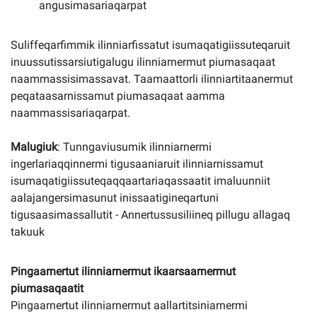
angusimasariaqarpat
Suliffeqarfimmik ilinniarfissatut isumaqatigiissuteqaruit
inuussutissarsiutigalugu ilinniarnermut piumasaqaat
naammassisimassavat. Taamaattorli ilinniartitaanermut
peqataasarnissamut piumasaqaat aamma
naammassisariaqarpat.
Malugiuk
: Tunngaviusumik ilinniarnermi
ingerlariaqqinnermi tigusaaniaruit ilinniarnissamut
isumaqatigiissuteqaqqaartariaqassaatit imaluunniit
aalajangersimasunut inissaatigineqartuni
tigusaasimassallutit - Annertussusiliineq pillugu allagaq
takuuk
Pingaarnertut ilinniarnermut ikaarsaarnermut
piumasaqaatit
Pingaarnertut ilinniarnermut aallartitsiniarnermi