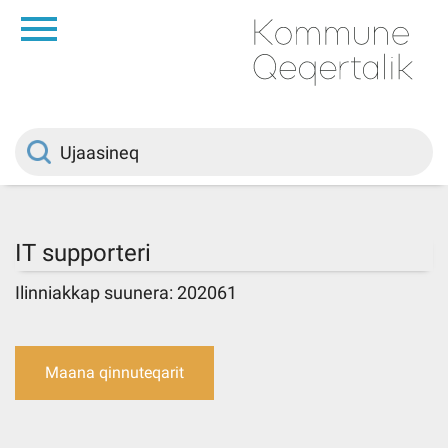
da
Saqqaa
Innuttaasunut
Politikki
IT supporteri
Kommuni pillugu
Ilinniakkap suunera: 202061
Ileqqoreqqusat
Maana qinnuteqarit
Atorfiit