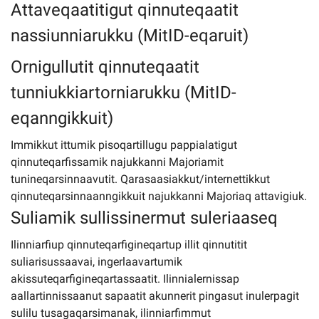
Attaveqaatitigut qinnuteqaatit
nassiunniarukku (MitID-eqaruit)
Ornigullutit qinnuteqaatit
tunniukkiartorniarukku (MitID-
eqanngikkuit)
Immikkut ittumik pisoqartillugu pappialatigut
qinnuteqarfissamik najukkanni Majoriamit
tunineqarsinnaavutit. Qarasaasiakkut/internettikkut
qinnuteqarsinnaanngikkuit najukkanni Majoriaq attavigiuk.
Suliamik sullissinermut suleriaaseq
Ilinniarfiup qinnuteqarfigineqartup illit qinnutitit
suliarisussaavai, ingerlaavartumik
akissuteqarfigineqartassaatit. Ilinnialernissap
aallartinnissaanut sapaatit akunnerit pingasut inulerpagit
sulilu tusagaqarsimanak, ilinniarfimmut