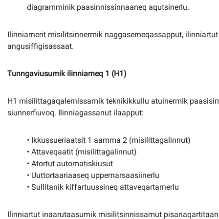
diagramminik paasinnissinnaaneq aqutsinerlu.
Ilinniarnerit misilitsinnermik naggaserneqassapput, ilinniart
angusiffigisassaat.
Tunngaviusumik ilinniarneq 1 (H1)
H1 misilittagaqalernissamik teknikikkullu atuinermik paasi
siunnerfiuvoq. Ilinniagassanut ilaapput:
• Ikkussueriaatsit 1 aamma 2 (misilittagalinnut)
• Attaveqaatit (misilittagalinnut)
• Atortut automatiskiusut
• Uuttortaariaaseq uppernarsaasiinerlu
• Sullitanik kiffartuussineq attaveqartarnerlu
Ilinniartut inaarutaasumik misilitsinnissamut pisariaqartitaa