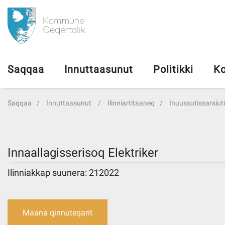
da
Saqqaa
Saqqaa
Innuttaasunut
Politikki
Ko
Innuttaasunut
Saqqaa
Innuttaasunut
Ilinniartitaaneq
Inuussutissarsiutin
Politikki
Kommuni pillugu
Innaallagisserisoq Elektriker
Ilinniakkap suunera: 212022
Ileqqoreqqusat
Atorfiit
Maana qinnuteqarit