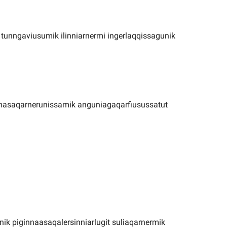
ut tunngaviusumik ilinniarnermi ingerlaqqissagunik
simasaqarnerunissamik anguniagaqarfiusussatut
nnik piginnaasaqalersinniarlugit suliaqarnermik