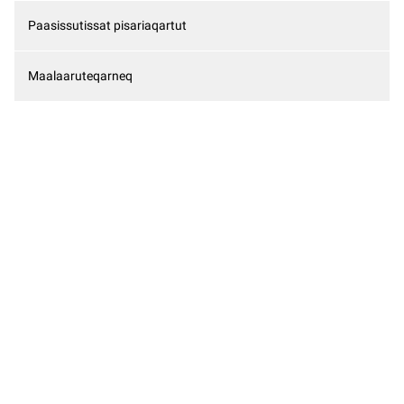
Paasissutissat pisariaqartut
Maalaaruteqarneq