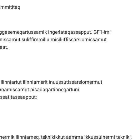
sammititaq
 naggaserneqartussamik ingerlataqassapput. GF1-imi
rnissamut suliffimmillu misiliiffissarsiornissamut
aat.
linniartut Ilinniarnerit inuussutissarsiornermut
nnarnissamut pisariaqartinneqartuni
assat tassaapput:
inermik ilinniarneq, teknikikkut aamma ikkussuinermi tekniki,