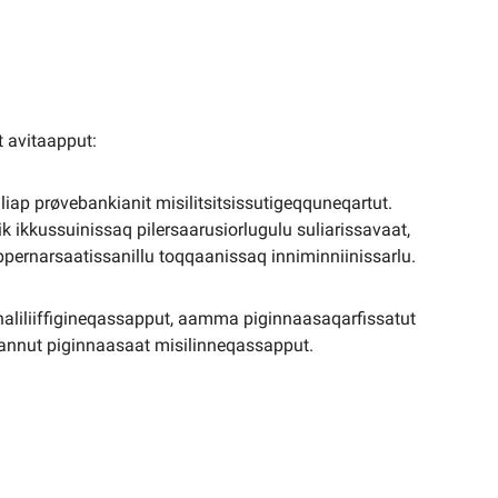
t avitaapput:
taliap prøvebankianit misilitsitsissutigeqquneqartut.
ik ikkussuinissaq pilersaarusiorlugulu suliarissavaat,
ppernarsaatissanillu toqqaanissaq inniminniinissarlu.
 naliliiffigineqassapput, aamma piginnaasaqarfissatut
nnut piginnaasaat misilinneqassapput.