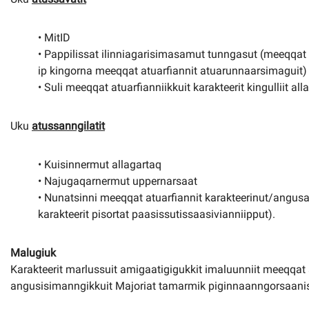
• MitID
• Pappilissat ilinniagarisimasamut tunngasut (meeqqat a
ip kingorna meeqqat atuarfiannit atuarunnaarsimaguit)
• Suli meeqqat atuarfianniikkuit karakteerit kingulliit all
Uku
atussanngilatit
• Kuisinnermut allagartaq
• Najugaqarnermut uppernarsaat
• Nunatsinni meeqqat atuarfiannit karakteerinut/angusa
karakteerit pisortat paasissutissaasivianniipput).
Malugiuk
Karakteerit marlussuit amigaatigigukkit imaluunniit meeqqat 
angusisimanngikkuit Majoriat tamarmik piginnaanngorsaanis