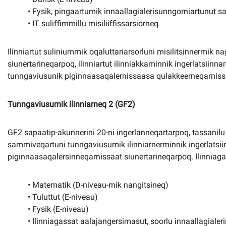
• Fysik, pingaartumik innaallagialerisunngorniartunut 
• IT suliffimmillu misiliiffissarsiorneq
Ilinniartut suliniummik oqaluttariarsorluni misilitsinnermik
siunertarineqarpoq, ilinniartut ilinniakkaminnik ingerlatsiinna
tunngaviusunik piginnaasaqalernissaasa qulakkeerneqarniss
Tunngaviusumik ilinniarneq 2 (GF2)
GF2 sapaatip-akunnerini 20-ni ingerlanneqartarpoq, tassanilu i
sammiveqartuni tunngaviusumik ilinniarnerminnik ingerlatsii
piginnaasaqalersinneqarnissaat siunertarineqarpoq. Ilinniag
• Matematik (D-niveau-mik nangitsineq)
• Tuluttut (E-niveau)
• Fysik (E-niveau)
• Ilinniagassat aalajangersimasut, soorlu innaallagialer