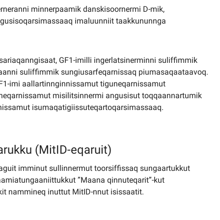
erneranni minnerpaamik danskisoornermi D-mik,
 angusisoqarsimassaaq imaluunniit taakkununnga
isariaqanngisaat, GF1-imilli ingerlatsinerminni suliffimmik
gaanni suliffimmik sungiusarfeqarnissaq piumasaqaataavoq.
F1-imi aallartinnginnissamut tiguneqarnissamut
uneqarnissamut misilitsinnermi angusisut toqqaannartumik
liinissamut isumaqatigiissuteqartoqarsimassaaq.
arukku (MitID-eqaruit)
saguit imminut sullinnermut toorsiffissaq sungaartukkut
aamiatungaaniittukkut ”Maana qinnuteqarit”-kut
it nammineq inuttut MitID-nnut isissaatit.