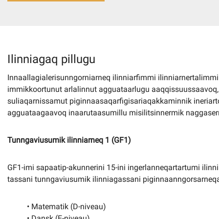
Imminut kiffartuunneq
Pilersaarutinut isaavik
Ilinniagaq pillugu
Innaallagialerisunngorniarneq ilinniarfimmi ilinniarnertalimmi
Piffissamik inniminniineq
immikkoortunut arlalinnut agguataarlugu aaqqissuussaavoq, il
suliaqarnissamut piginnaasaqarfigisariaqakkaminnik ineriart
agguataagaavoq inaarutaasumillu misilitsinnermik naggasern
Tunngaviusumik ilinniarneq 1 (GF1)
GF1-imi sapaatip-akunnerini 15-ini ingerlanneqartartumi ilinnia
tassani tunngaviusumik ilinniagassani piginnaanngorsarneqar
• Matematik (D-niveau)
• Dansk (E-niveau)