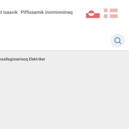
t isaavik
Piffissamik inniminniineq
kl-GL
da
naallagisserisoq Elektriker