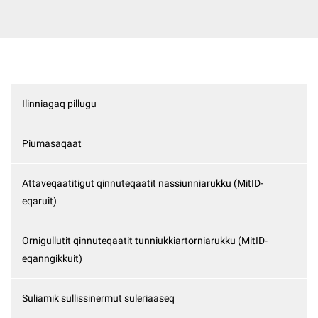
Ilinniagaq pillugu
Piumasaqaat
Attaveqaatitigut qinnuteqaatit nassiunniarukku (MitID-
eqaruit)
Ornigullutit qinnuteqaatit tunniukkiartorniarukku (MitID-
eqanngikkuit)
Suliamik sullissinermut suleriaaseq