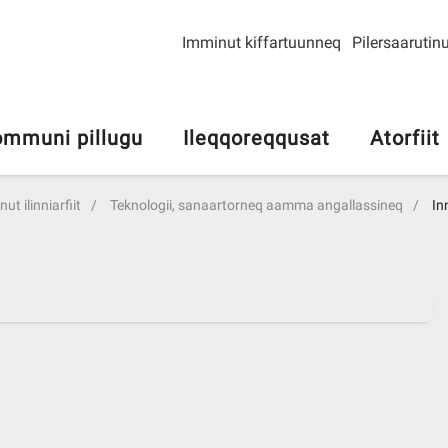
Imminut kiffartuunneq
Pilersaarutinu
mmuni pillugu
Ileqqoreqqusat
Atorfiit
ut ilinniarfiit
Teknologii, sanaartorneq aamma angallassineq
In