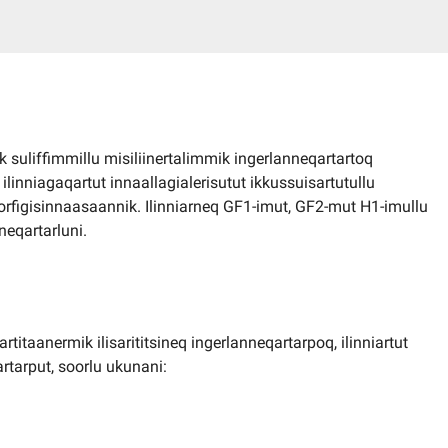
k suliffimmillu misiliinertalimmik ingerlanneqartartoq
inniagaqartut innaallagialerisutut ikkussuisartutullu
orfigisinnaasaannik. Ilinniarneq GF1-imut, GF2-mut H1-imullu
eqartarluni.
rtitaanermik ilisarititsineq ingerlanneqartarpoq, ilinniartut
tarput, soorlu ukunani: