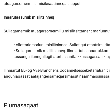
atuagarsornermillu misileraatinneqassapput.
Inaarutaasumik misilitsinneq
Suliaqarnermik atuagarsornermillu misilitsittarnerit marlunnu
• Allattariarsorluni misilitsinneq: Suliatigut ataatsimiiti
• Suliaqarnermik misilitsinneq: Ilinniartut sanaartukkam
tassunga ilanngullugit atortussanik, ikkussugassanik u
Ilinniartut EL- og Vvs-Branchens Uddannelsessekretariatianit
anguniagassat aalajangersarneqarsimasut naammassinissaa
Piumasaqaat