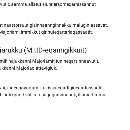
vutit, aamma allatut siunnersorneqarnissannut
ssat naatsorsuutigisinnaannginnakku maluginiassavat.
 Majoriami immikkut qinnuteqartariaqassaatit.
niarukku (MitID-eqanngikkuit)
amik najukkanni Majoriamit tunineqarsinnaavutit.
ukkanni Majoriaq attavigiuk.
aavai, ingerlaavartumik akissuteqarfigineqartassaatit.
t inulerpagit sulilu tusagaqarsimanak, ilinniarfimmut