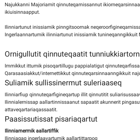
Najukkanni Majoriamit qinnuteqarnissannut ikiorneqarsinnaa
ikiuisinnaapput.
Ilinniartunut inissiamik pinngitsoornak neqeroorfigineqarni
Ingerlaannartumik ilinniartunut inissiamik tunineqanngikkuit
Ornigullutit qinnuteqaatit tunniukkiartor
Immikkut ittumik pisoqartillugu pappialatigut qinnuteqarfiss
Qarasaasiakkut/internettikkut qinnuteqarsinnaanngikkuit naj
Suliamik sullissinermut suleriaaseq
Ilinniarfiup qinnuteqarfigineqartup illit qinnutitit suliarisuss
Ilinnialernissap aallartinnissaanut sapaatit akunnerit pingasu
attaveqartariaqassaatit.
Paasissutissat pisariaqartut
Ilinniarnermik aallartiffik
Ilinniagaq ingerlaavartumik aallartittarpoq