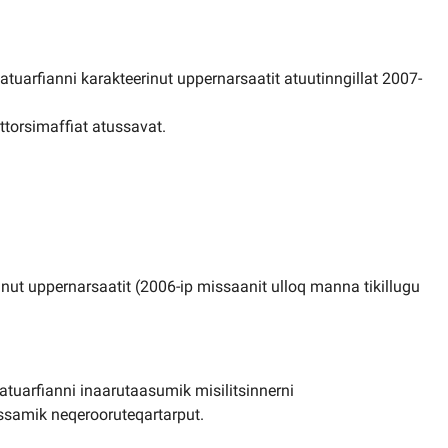
tuarfianni karakteerinut uppernarsaatit atuutinngillat 2007-
attorsimaffiat atussavat.
nut uppernarsaatit (2006-ip missaanit ulloq manna tikillugu
atuarfianni inaarutaasumik misilitsinnerni
samik neqerooruteqartarput.