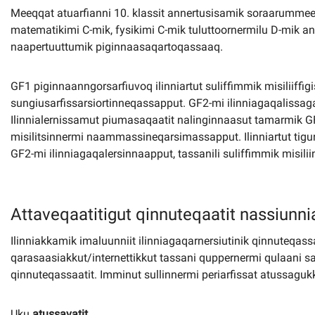
Meeqqat atuarfianni 10. klassit annertusisamik soraarumme
matematikimi C-mik, fysikimi C-mik tuluttoornermilu D-mik
naapertuuttumik piginnaasaqartoqassaaq.
GF1 piginnaanngorsarfiuvoq ilinniartut suliffimmik misiliiffig
sungiusarfissarsiortinneqassapput. GF2-mi ilinniagaqalissa
Ilinnialernissamut piumasaqaatit nalinginnaasut tamarmik G
misilitsinnermi naammassineqarsimassapput. Ilinniartut tig
GF2-mi ilinniagaqalersinnaapput, tassanili suliffimmik misi
Attaveqaatitigut qinnuteqaatit nassiunni
Ilinniakkamik imaluunniit ilinniagaqarnersiutinik qinnuteqas
qarasaasiakkut/internettikkut tassani quppernermi qulaani s
qinnuteqassaatit. Imminut sullinnermi periarfissat atussagukk
Uku
atussavatit