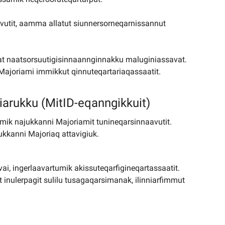
vutit, aamma allatut siunnersorneqarnissannut
ssat naatsorsuutigisinnaannginnakku maluginiassavat.
 Majoriami immikkut qinnuteqartariaqassaatit.
niarukku (MitID-eqanngikkuit)
amik najukkanni Majoriamit tunineqarsinnaavutit.
ukkanni Majoriaq attavigiuk.
aavai, ingerlaavartumik akissuteqarfigineqartassaatit.
t inulerpagit sulilu tusagaqarsimanak, ilinniarfimmut