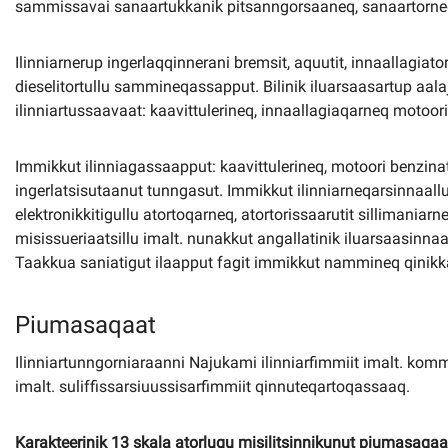
sammissavai sanaartukkanik pitsanngorsaaneq, sanaartorneq 
Ilinniarnerup ingerlaqqinnerani bremsit, aquutit, innaallagiato
dieselitortullu sammineqassapput. Bilinik iluarsaasartup aal
ilinniartussaavaat: kaavittulerineq, innaallagiaqarneq motoori 
Immikkut ilinniagassaapput: kaavittulerineq, motoori benzinat
ingerlatsisutaanut tunngasut. Immikkut ilinniarneqarsinnaall
elektronikkitigullu atortoqarneq, atortorissaarutit sillimaniar
misissueriaatsillu imalt. nunakkut angallatinik iluarsaasi
Taakkua saniatigut ilaapput fagit immikkut nammineq qinikk
Piumasaqaat
Ilinniartunngorniaraanni Najukami ilinniarfimmiit imalt. kommu
imalt. suliffissarsiuussisarfimmiit qinnuteqartoqassaaq.
Karakteerinik 13 skala atorlugu misilitsinnikunut piumasaqaat