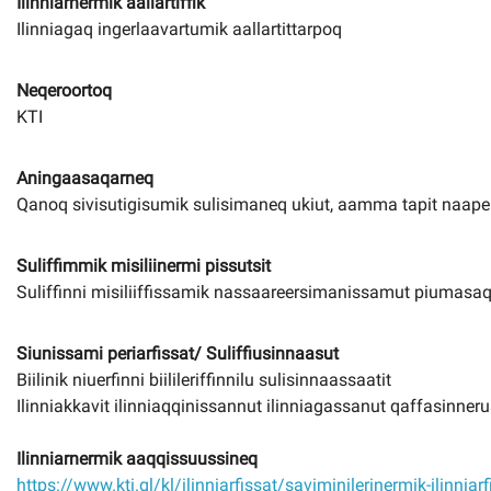
Ilinniarnermik aallartiffik
Ilinniagaq ingerlaavartumik aallartittarpoq
Neqeroortoq
KTI
Aningaasaqarneq
Qanoq sivisutigisumik sulisimaneq ukiut, aamma tapit naaperto
Suliffimmik misiliinermi pissutsit
Suliffinni misiliiffissamik nassaareersimanissamut piumasa
Siunissami periarfissat/ Suliffiusinnaasut
Biilinik niuerfinni biilileriffinnilu sulisinnaassaatit
Ilinniakkavit ilinniaqqinissannut ilinniagassanut qaffasinneru
Ilinniarnermik aaqqissuussineq
https://www.kti.gl/kl/ilinniarfissat/saviminilerinermik-ilinniar