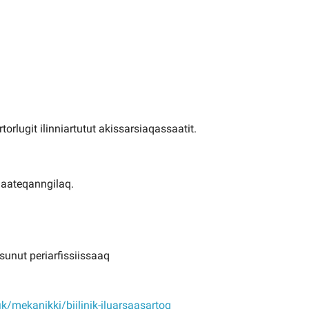
rlugit ilinniartutut akissarsiaqassaatit.
qaateqanngilaq.
sunut periarfissiissaaq
fik/mekanikki/biilinik-iluarsaasartoq