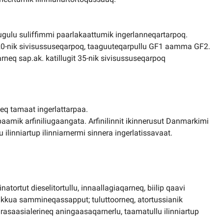
lugulu suliffimmi paarlakaattumik ingerlanneqartarpoq.
 20-nik sivisussuseqarpoq, taaguuteqarpullu GF1 aamma GF2.
tarneq sap.ak. katillugit 35-nik sivisussuseqarpoq
rneq tamaat ingerlattarpaa.
rpaamik arfiniliugaangata. Arfinilinnit ikinnerusut Danmarkimi
ilinniartup ilinniarnermi sinnera ingerlatissavaat.
ortut dieselitortullu, innaallagiaqarneq, biilip qaavi
akkua sammineqassapput; tuluttoorneq, atortussianik
arasaasialerineq aningaasaqarnerlu, taamatullu ilinniartup