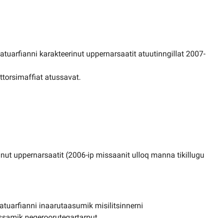
tuarfianni karakteerinut uppernarsaatit atuutinngillat 2007-
attorsimaffiat atussavat.
nut uppernarsaatit (2006-ip missaanit ulloq manna tikillugu
atuarfianni inaarutaasumik misilitsinnerni
samik neqerooruteqartarput.