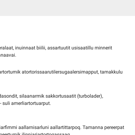
laat, inuinnaat biilii, assartuutit usisaatillu minnerit
innaavai.
jartortumik atortorissaarutilersugaalersimapput, tamakkulu
asondit, silaanarmik sakkortusaatit (turbolader),
- suli amerliartortuarput.
iarfimmi aallarnisarluni aallartittarpoq. Tamanna pereerpat
rmeertumik ilinniariartortoqassaaq.