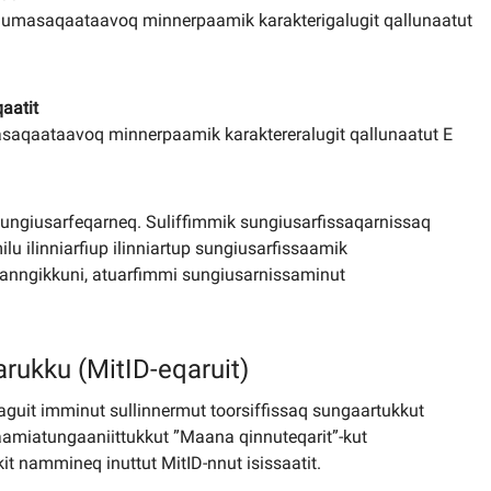
iumasaqaataavoq minnerpaamik karakterigalugit qallunaatut
aatit
saqaataavoq minnerpaamik karaktereralugit qallunaatut E
sungiusarfeqarneq. Suliffimmik sungiusarfissaqarnissaq
lu ilinniarfiup ilinniartup sungiusarfissaamik
aqanngikkuni, atuarfimmi sungiusarnissaminut
arukku (MitID-eqaruit)
saguit imminut sullinnermut toorsiffissaq sungaartukkut
aamiatungaaniittukkut ”Maana qinnuteqarit”-kut
it nammineq inuttut MitID-nnut isissaatit.