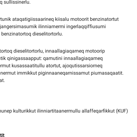
sullissinerlu.
rtunik ataqatigiissaarineq kiisalu motoorit benzinatortut
ajangersimasumik ilinniarnermi ingerlaqqiffiusumi
benzinatortoq dieselitortorlu.
ortoq dieselitortorlu, innaallagiaqarneq motoorip
utik qinigassaapput: qamutini innaallagiaqarneq
nermut kusassaatitullu atortut, ajoqutissarsiorneq
nnaanermut immikkut piginnaaneqarnissamut piumasaqaatit.
at.
nep kulturikkut ilinniartitaanermullu allaffeqarfikkut (KUF)
it