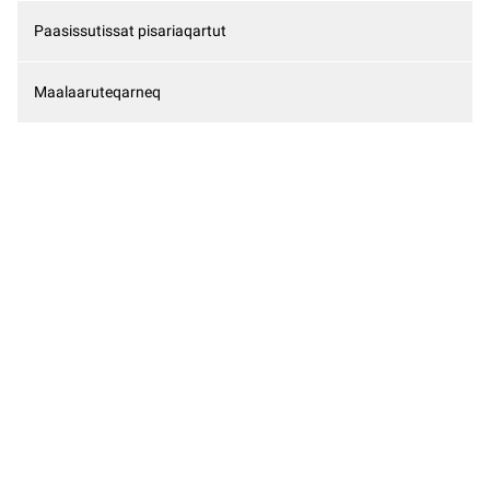
Paasissutissat pisariaqartut
Maalaaruteqarneq