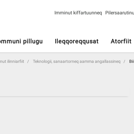
Imminut kiffartuunneq
Pilersaarutinu
mmuni pillugu
Ileqqoreqqusat
Atorfiit
ut ilinniarfiit
Teknologii, sanaartorneq aamma angallassineq
Bi