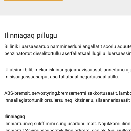
Imminut kiffartuunneq
Pilersaarutinut isaavik
Ilinniagaq pillugu
Biilinik iluarsaasartup nammineerluni angallatit soorlu aquutera
Piffissamik inniminniineq
benzinatortut dieselitortullu aserfallatsaalillugillu iluarsaass
Ullutsinni bilit, mekaniskiinangajaanavissuusut, annertuneru
misissugassaasarput aserfallatsaalineqartussaallutillu.
ABS-bremsit, servostyring,bremsernermi sakkortusaatit, lambd
innaallagiatortunik orsulersuineq ikitsinerlu, silaannarissaatit 
Ilinniagaq
Ilinniartuuneq suliffimmi sungiusarluni imalt. Najukkami ilinn
ilinniartut Saviminilerinermik Ilinniarfimmi sap.ak. 8-ni siulle