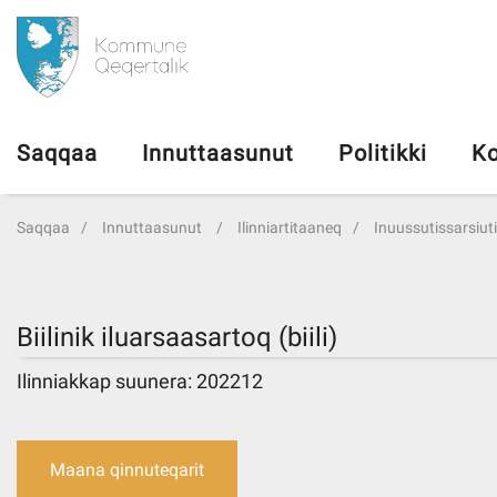
da
Saqqaa
Saqqaa
Innuttaasunut
Politikki
Ko
Innuttaasunut
Saqqaa
Innuttaasunut
Ilinniartitaaneq
Inuussutissarsiutin
Politikki
Kommuni pillugu
Biilinik iluarsaasartoq (biili)
Ilinniakkap suunera: 202212
Ileqqoreqqusat
Atorfiit
Maana qinnuteqarit