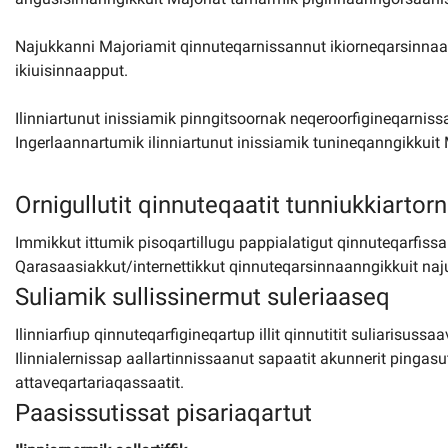
Najukkanni Majoriamit qinnuteqarnissannut ikiorneqarsinnaa
ikiuisinnaapput.
Ilinniartunut inissiamik pinngitsoornak neqeroorfigineqarni
Ingerlaannartumik ilinniartunut inissiamik tunineqanngikkuit
Ornigullutit qinnuteqaatit tunniukkiartor
Immikkut ittumik pisoqartillugu pappialatigut qinnuteqarfiss
Qarasaasiakkut/internettikkut qinnuteqarsinnaanngikkuit naj
Suliamik sullissinermut suleriaaseq
Ilinniarfiup qinnuteqarfigineqartup illit qinnutitit suliarisuss
Ilinnialernissap aallartinnissaanut sapaatit akunnerit pingasu
attaveqartariaqassaatit.
Paasissutissat pisariaqartut