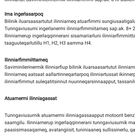
Ima ingerlasarpoq
Bilinik iluarsaasartutut ilinniarneq atuarfimmi sungiusaatiga
Tunngaviusumi ingerlanermi ilinniarfimmiitarneq sap.ak. 8+
Ilinniarnerup ingerlaqqinnerani sisamariarluni ilinniarfimmiit
taaguuteqarlutillu H1, H2, H3 aamma H4.
Ilinniarfimmiittarneq
Saviminilerinermik Ilinniarfiup bilinik iluarsaasartutut ilinnia
Ilinniarneq aatsaat aallartinneqartarpoq ilinniartussat ikinne
ilinniarfimmut suleqatitsinnut nuunneqarsinnaapput, tassanilu 
Atuarnermi ilinniagassat
Tunngaviusumik atuarnermi ilinniagassaapput motoorit benzinat
saarngilu. Ilinniarnerup ingerlaqqinnerani tunngaviusumik m
paasisimasaqarneq, avatangiisit, tuniniaaneq sullissinerlu, q