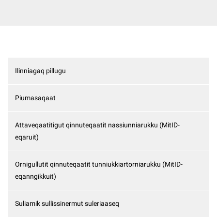
Ilinniagaq pillugu
Piumasaqaat
Attaveqaatitigut qinnuteqaatit nassiunniarukku (MitID-
eqaruit)
Ornigullutit qinnuteqaatit tunniukkiartorniarukku (MitID-
eqanngikkuit)
Suliamik sullissinermut suleriaaseq