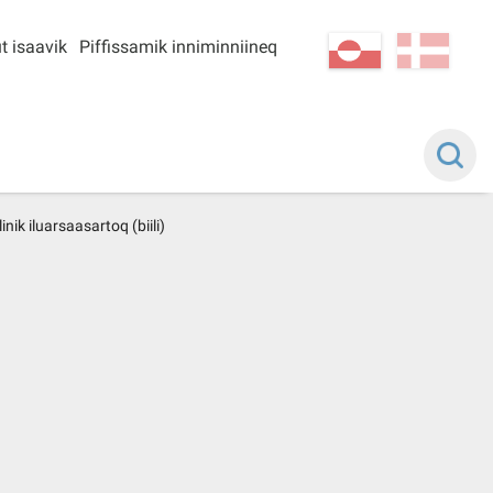
t isaavik
Piffissamik inniminniineq
kl-GL
da
ilinik iluarsaasartoq (biili)