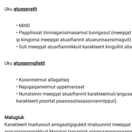
Uku
atussavatit
• MitID
• Pappilissat ilinniagarisimasamut tunngasut (meeqqat a
ip kingorna meeqqat atuarfiannit atuarunnaarsimaguit)
• Suli meeqqat atuarfianniikkuit karakteerit kingulliit all
Uku
atussanngilatit
• Kuisinnermut allagartaq
• Najugaqarnermut uppernarsaat
• Nunatsinni meeqqat atuarfiannit karakteerinut/angusa
karakteerit pisortat paasissutissaasivianniipput).
Malugiuk
Karakteerit marlussuit amigaatigigukkit imaluunniit meeqqat 
angusisimanngikkuit Majoriat tamarmik piginnaanngorsaanis