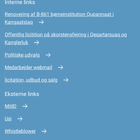
Interne links
Renovering af B-861 børneinstitution Qupannaat i
Kangaatsiaq
Offentlig licitition på skorstensfejring i Qeqartarsuaq og
Kanglerluk
Politiske udvalg
Medarbejder webmail
licitation, udbud og salg
Eksterne links
MitID
Usi
Whistleblower