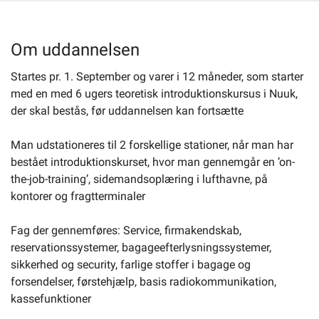
Selvbetjening
Om uddannelsen
Startes pr. 1. September og varer i 12 måneder, som starter
Planportal
med en med 6 ugers teoretisk introduktionskursus i Nuuk,
der skal bestås, før uddannelsen kan fortsætte
Tidsbestilling
Man udstationeres til 2 forskellige stationer, når man har
bestået introduktionskurset, hvor man gennemgår en ’on-
the-job-training’, sidemandsoplæring i lufthavne, på
kontorer og fragtterminaler
Fag der gennemføres: Service, firmakendskab,
reservationssystemer, bagageefterlysningssystemer,
sikkerhed og security, farlige stoffer i bagage og
forsendelser, førstehjælp, basis radiokommunikation,
kassefunktioner