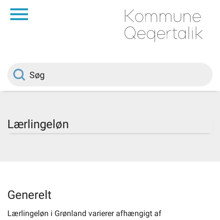
da
Forside
Borger
Politik
Lærlingeløn
Om kommunen
Vedtægter
Generelt
Job
Lærlingeløn i Grønland varierer afhængigt af