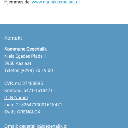
Hjemmeside:
www.naalakkersuisut.gl
Kontakt
Kommune Qeqertalik
Niels Egedes Plads 1
3950 Aasiaat
Telefon (+299) 70 19 00
CVR. nr.: 37488895
Kontonr.: 6471-1618471
GLN Numre
Iban: GL5264710001618471
Swift: GRENGLGX
E-mail:
qeqertalik@qeqertalik.gl