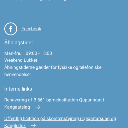
Facebook
Åbningstider
Man-fre. 09:00 - 15:00
Weekend Lukket
Åbningstiderne gælder for fysiske og telefoniske
henvendelser.
Interne links
Renovering af B-861 børneinstitution Qupannaat i
Kangaatsiaq
Offentlig licitition på skorstensfejring i Qeqartarsuaq og
Kanglerluk