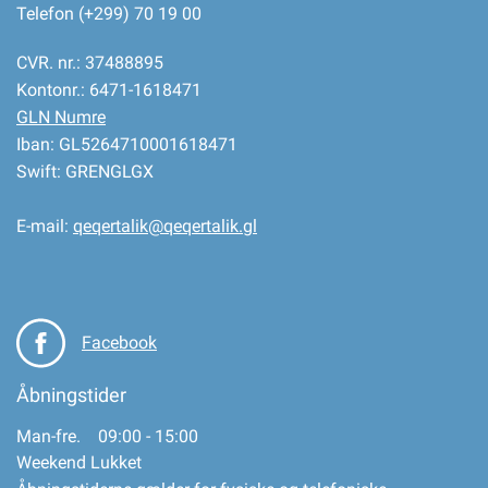
Telefon (+299) 70 19 00
CVR. nr.: 37488895
Kontonr.: 6471-1618471
GLN Numre
Iban: GL5264710001618471
Swift: GRENGLGX
E-mail:
qeqertalik@qeqertalik.gl
Facebook
Åbningstider
Man-fre. 09:00 - 15:00
Weekend Lukket