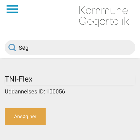
da
Forside
Borger
Politik
TNI-Flex
Om kommunen
Uddannelses ID: 100056
Vedtægter
Ansøg her
Job