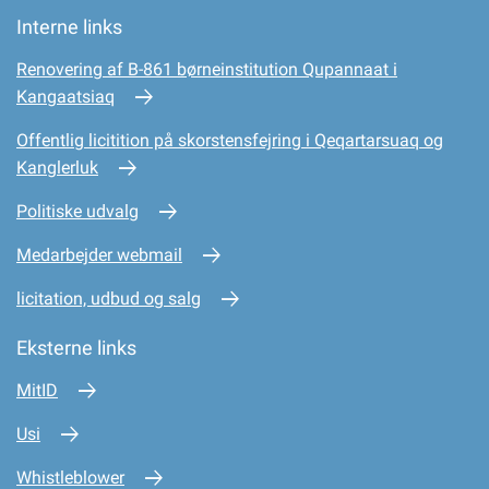
Interne links
Renovering af B-861 børneinstitution Qupannaat i
Kangaatsiaq
Offentlig licitition på skorstensfejring i Qeqartarsuaq og
Kanglerluk
Politiske udvalg
Medarbejder webmail
licitation, udbud og salg
Eksterne links
MitID
Usi
Whistleblower