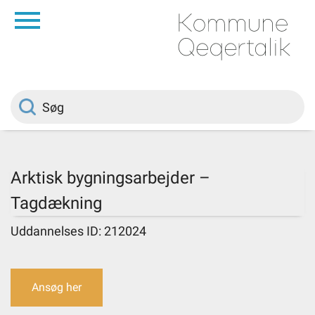
da
Forside
Borger
Politik
Arktisk bygningsarbejder –
Tagdækning
Om kommunen
Uddannelses ID: 212024
Vedtægter
Ansøg her
Job