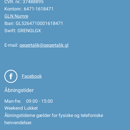
CVR. nr.: 37488895
Kontonr.: 6471-1618471
GLN Numre
Iban: GL5264710001618471
Swift: GRENGLGX
E-mail:
qeqertalik@qeqertalik.gl
Facebook
Åbningstider
Man-fre. 09:00 - 15:00
Weekend Lukket
Åbningstiderne gælder for fysiske og telefoniske
henvendelser.