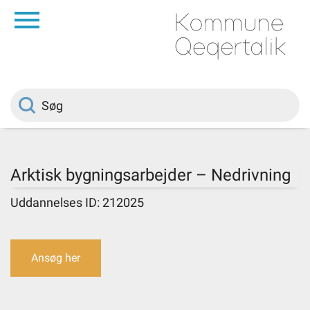
da
Forside
Borger
Politik
Arktisk bygningsarbejder – Nedrivning
Om kommunen
Uddannelses ID: 212025
Vedtægter
Ansøg her
Job