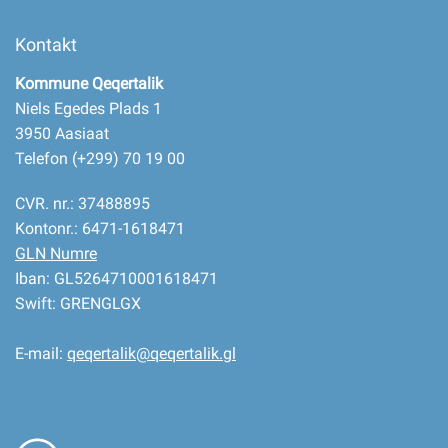
Kontakt
Kommune Qeqertalik
Niels Egedes Plads 1
3950 Aasiaat
Telefon (+299) 70 19 00
CVR. nr.: 37488895
Kontonr.: 6471-1618471
GLN Numre
Iban: GL5264710001618471
Swift: GRENGLGX
E-mail:
qeqertalik@qeqertalik.gl