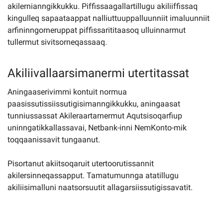
akilernianngikkukku. Piffissaagallartillugu akiliiffissaq
kingulleq sapaataappat nalliuttuuppalluunniit imaluunniit
arfininngorneruppat piffissarititaasoq ulluinnarmut
tullermut sivitsorneqassaaq.
Akiliivallaarsimanermi utertitassat
Aningaaserivimmi kontuit normua
paasissutissiissutigisimanngikkukku, aningaasat
tunniussassat Akileraartarnermut Aqutsisoqarfiup
uninngatikkallassavai, Netbank-inni NemKonto-mik
toqqaanissavit tungaanut.
Pisortanut akiitsoqaruit utertoorutissannit
akilersinneqassapput. Tamatumunnga atatillugu
akiliisimalluni naatsorsuutit allagarsiissutigissavatit.