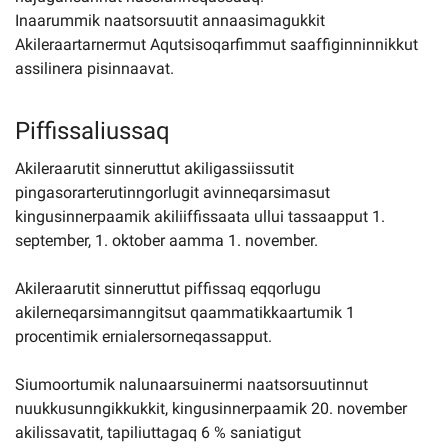
Inaarummik naatsorsuutit annaasimagukkit
Akileraartarnermut Aqutsisoqarfimmut saaffiginninnikkut
assilinera pisinnaavat.
Piffissaliussaq
Akileraarutit sinneruttut akiligassiissutit
pingasorarterutinngorlugit avinneqarsimasut
kingusinnerpaamik akiliiffissaata ullui tassaapput 1.
september, 1. oktober aamma 1. november.
Akileraarutit sinneruttut piffissaq eqqorlugu
akilerneqarsimanngitsut qaammatikkaartumik 1
procentimik ernialersorneqassapput.
Siumoortumik nalunaarsuinermi naatsorsuutinnut
nuukkusunngikkukkit, kingusinnerpaamik 20. november
akilissavatit, tapiliuttagaq 6 % saniatigut