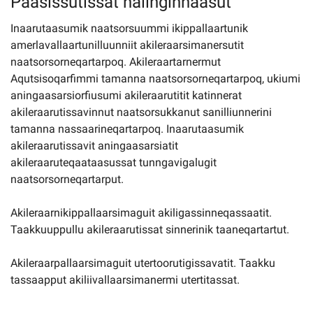
Paasissutissat nalinginnaasut
Inaarutaasumik naatsorsuummi ikippallaartunik
Imminut kiffartuunneq
amerlavallaartunilluunniit akileraarsimanersutit
naatsorsorneqartarpoq. Akileraartarnermut
Aqutsisoqarfimmi tamanna naatsorsorneqartarpoq, ukiumi
Pilersaarutinut isaavik
aningaasarsiorfiusumi akileraarutitit katinnerat
akileraarutissavinnut naatsorsukkanut sanilliunnerini
Piffissamik inniminniineq
tamanna nassaarineqartarpoq. Inaarutaasumik
akileraarutissavit aningaasarsiatit
akileraaruteqaataasussat tunngavigalugit
naatsorsorneqartarput.
Akileraarnikippallaarsimaguit akiligassinneqassaatit.
Taakkuuppullu akileraarutissat sinnerinik taaneqartartut.
Akileraarpallaarsimaguit utertoorutigissavatit. Taakku
tassaapput akiliivallaarsimanermi utertitassat.