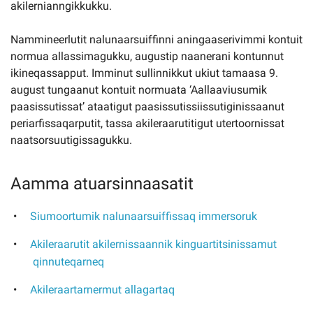
akilernianngikkukku.
Nammineerlutit nalunaarsuiffinni aningaaserivimmi kontuit
normua allassimagukku, augustip naanerani kontunnut
ikineqassapput. Imminut sullinnikkut ukiut tamaasa 9.
august tungaanut kontuit normuata ‘Aallaaviusumik
paasissutissat’ ataatigut paasissutissiissutiginissaanut
periarfissaqarputit, tassa akileraarutitigut utertoornissat
naatsorsuutigissagukku.
Aamma atuarsinnaasatit
Siumoortumik nalunaarsuiffissaq immersoruk
Akileraarutit akilernissaannik kinguartitsinissamut
qinnuteqarneq
Akileraartarnermut allagartaq