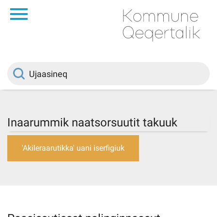
da
Saqqaa
Innuttaasunut
Politikki
Inaarummik naatsorsuutit takuuk
Kommuni pillugu
'Akileraarutikka' uani iserfigiuk
Ileqqoreqqusat
Atorfiit