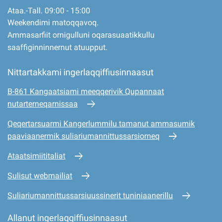
Ataa.-Tall. 09:00 - 15:00
Weekendimi matoqqavoq.
Ammasarfiit ornigulluni oqarasuaatikkullu
saaffiginninnernut atuupput.
Nittartakkami ingerlaqqiffiusinnaasut
B-861 Kangaatsiami meeqqerivik Qupannaat
nutarterneqarnissaa
Qeqertarsuarmi Kangerlummilu tamanut ammasumik
paaviaanermik suliariumannittussarsiorneq
Ataatsimiititaliat
Sulisut webmailiat
Suliariumannittussarsiuussinerit tuniniaanerillu
Allanut ingerlaqqiffiusinnaasut