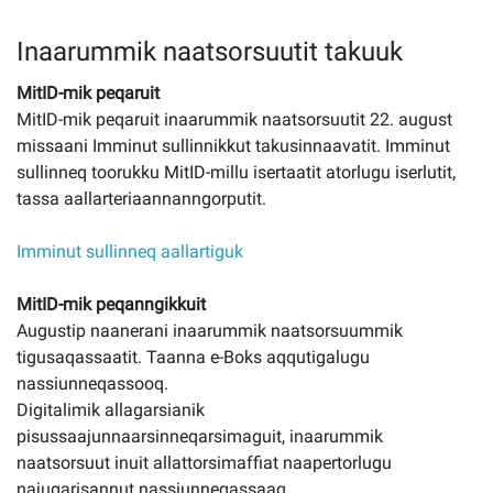
Inaarummik naatsorsuutit takuuk
MitID-mik peqaruit
MitID-mik peqaruit inaarummik naatsorsuutit 22. august
missaani Imminut sullinnikkut takusinnaavatit. Imminut
sullinneq toorukku MitID-millu isertaatit atorlugu iserlutit,
tassa aallarteriaannanngorputit.
Imminut sullinneq aallartiguk
MitID-mik peqanngikkuit
Augustip naanerani inaarummik naatsorsuummik
tigusaqassaatit. Taanna e-Boks aqqutigalugu
nassiunneqassooq.
Digitalimik allagarsianik
pisussaajunnaarsinneqarsimaguit, inaarummik
naatsorsuut inuit allattorsimaffiat naapertorlugu
najugarisannut nassiunneqassaaq.