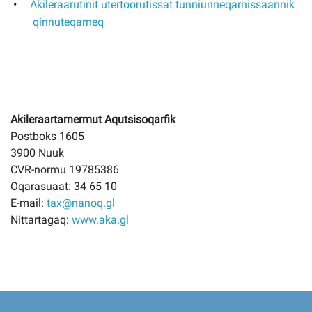
Akileraarutinit utertoorutissat tunniunneqarnissaannik
qinnuteqarneq
Akileraartarnermut Aqutsisoqarfik
Postboks 1605
3900 Nuuk
CVR-normu 19785386
Oqarasuaat: 34 65 10
E-mail:
tax@nanoq.gl
Nittartagaq:
www.aka.gl