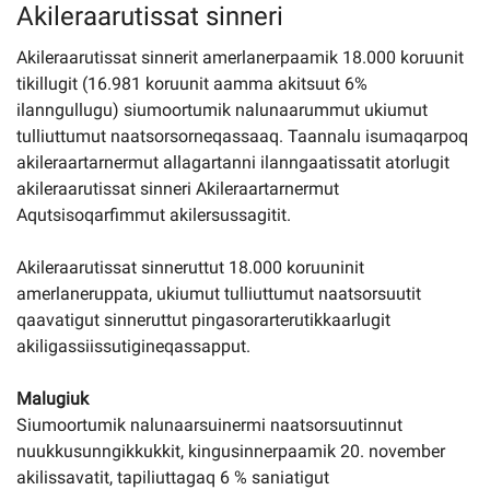
Akileraarutissat sinneri
Akileraarutissat sinnerit amerlanerpaamik 18.000 koruunit
tikillugit (16.981 koruunit aamma akitsuut 6%
ilanngullugu) siumoortumik nalunaarummut ukiumut
tulliuttumut naatsorsorneqassaaq. Taannalu isumaqarpoq
akileraartarnermut allagartanni ilanngaatissatit atorlugit
akileraarutissat sinneri Akileraartarnermut
Aqutsisoqarfimmut akilersussagitit.
Akileraarutissat sinneruttut 18.000 koruuninit
amerlaneruppata, ukiumut tulliuttumut naatsorsuutit
qaavatigut sinneruttut pingasorarterutikkaarlugit
akiligassiissutigineqassapput.
Malugiuk
Siumoortumik nalunaarsuinermi naatsorsuutinnut
nuukkusunngikkukkit, kingusinnerpaamik 20. november
akilissavatit, tapiliuttagaq 6 % saniatigut