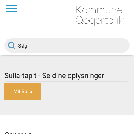
da
Forside
Borger
Politik
Suila-tapit - Se dine oplysninger
Om kommunen
Mit Suila
Vedtægter
Job