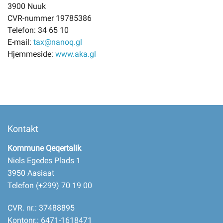
3900 Nuuk
CVR-nummer 19785386
Telefon: 34 65 10
E-mail:
tax@nanoq.gl
Hjemmeside:
www.aka.gl
Kontakt
Kommune Qeqertalik
Niels Egedes Plads 1
3950 Aasiaat
Telefon (+299) 70 19 00
CVR. nr.: 37488895
Kontonr.: 6471-1618471