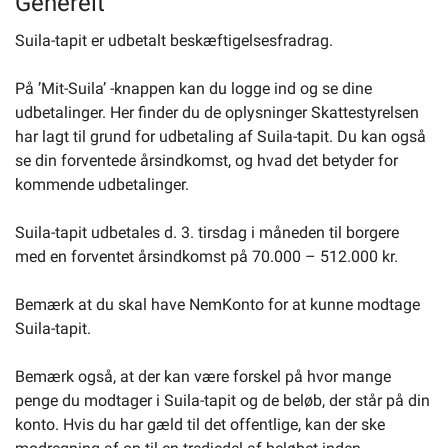
Generelt
Suila-tapit er udbetalt beskæftigelsesfradrag.
Selvbetjening
På ’Mit-Suila’ -knappen kan du logge ind og se dine
udbetalinger. Her finder du de oplysninger Skattestyrelsen
Planportal
har lagt til grund for udbetaling af Suila-tapit. Du kan også
se din forventede årsindkomst, og hvad det betyder for
Tidsbestilling
kommende udbetalinger.
Suila-tapit udbetales d. 3. tirsdag i måneden til borgere
med en forventet årsindkomst på 70.000 – 512.000 kr.
Bemærk at du skal have NemKonto for at kunne modtage
Suila-tapit.
Bemærk også, at der kan være forskel på hvor mange
penge du modtager i Suila-tapit og de beløb, der står på din
konto. Hvis du har gæld til det offentlige, kan der ske