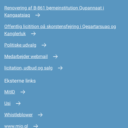
Renovering af B-861 børneinstitution Qupannaat i
Kangaatsiaq
Offentlig licitition på skorstensfejring i Qeqartarsuaq og
Kanglerluk
Politiske udvalg
Medarbejder webmail
licitation, udbud og salg
Eksterne links
MitID
Usi
Whistleblower
www.mio.gl