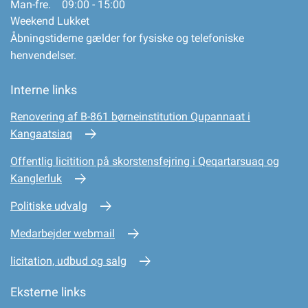
Man-fre. 09:00 - 15:00
Weekend Lukket
Åbningstiderne gælder for fysiske og telefoniske
henvendelser.
Interne links
Renovering af B-861 børneinstitution Qupannaat i
Kangaatsiaq
Offentlig licitition på skorstensfejring i Qeqartarsuaq og
Kanglerluk
Politiske udvalg
Medarbejder webmail
licitation, udbud og salg
Eksterne links