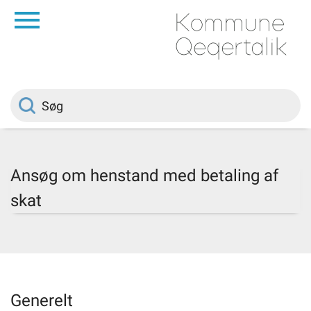
da
Forside
Borger
Politik
Ansøg om henstand med betaling af
skat
Om kommunen
Vedtægter
Job
Generelt