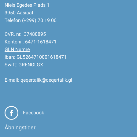
Niels Egedes Plads 1
3950 Aasiaat
Telefon (+299) 70 19 00
CVR. nr.: 37488895
Kontonr.: 6471-1618471
GLN Numre
Iban: GL5264710001618471
Swift: GRENGLGX
E-mail:
qeqertalik@qeqertalik.gl
Facebook
Åbningstider