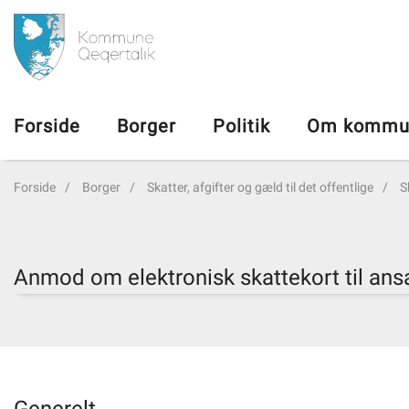
da
Forside
Forside
Borger
Politik
Om kommu
Borger
Forside
Borger
Skatter, afgifter og gæld til det offentlige
S
Politik
Om kommunen
Anmod om elektronisk skattekort til ans
Vedtægter
Job