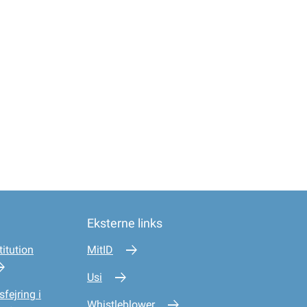
Eksterne links
itution
MitID
Usi
sfejring i
Whistleblower