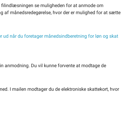
fter filindlæsningen se muligheden for at anmode om
ng af månedsredegørelse, hvor der er mulighed for at sætte
n ser ud når du foretager månedsindberetning for løn og skat
r din anmodning. Du vil kunne forvente at modtage de
ed. I mailen modtager du de elektroniske skattekort, hvor