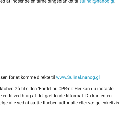
ved at indsende en tilmeldingsblanket til
sulinal@nanoq.gl
.
ssen for at komme direkte til
www.Sulinal.nanog.gl
ober. Gå til siden ’Fordel pr. CPR-nr.’ Her kan du indtaste
e en fil ved brug af det gældende filformat. Du kan enten
ælge alle ved at sætte flueben udfor alle eller vælge enkeltvis