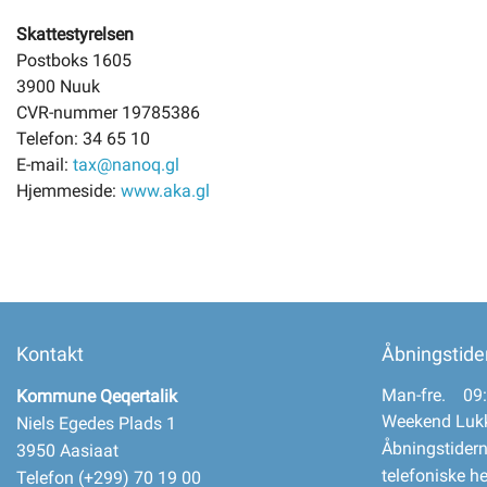
Skattestyrelsen
Postboks 1605
3900 Nuuk
CVR-nummer 19785386
Telefon: 34 65 10
E-mail:
tax@nanoq.gl
Hjemmeside:
www.aka.gl
Kontakt
Åbningstide
Man-fre. 09:
Kommune Qeqertalik
Weekend Luk
Niels Egedes Plads 1
Åbningstidern
3950 Aasiaat
telefoniske h
Telefon (+299) 70 19 00