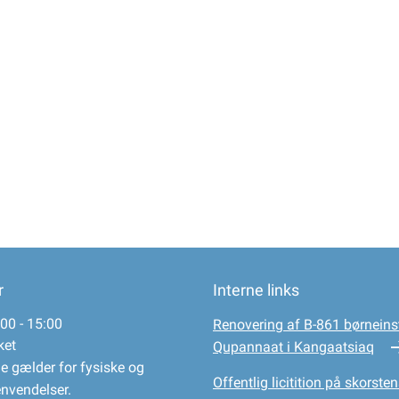
r
Interne links
00 - 15:00
Renovering af B-861 børneinst
ket
Qupannaat i Kangaatsiaq
e gælder for fysiske og
Offentlig licitition på skorsten
envendelser.