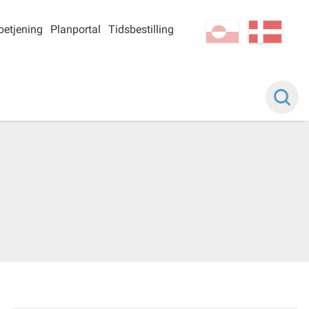
betjening
Planportal
Tidsbestilling
kl-GL
da