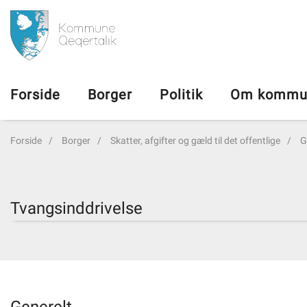
da
Forside
Forside
Borger
Politik
Om kommu
Borger
Forside
Borger
Skatter, afgifter og gæld til det offentlige
G
Politik
Om kommunen
Tvangsinddrivelse
Vedtægter
Job