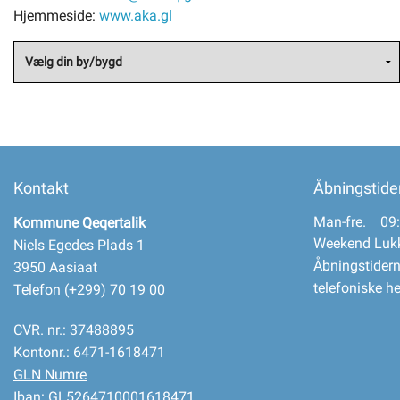
Hjemmeside:
www.aka.gl
Kontakt
Åbningstide
Man-fre. 09:
Kommune Qeqertalik
Weekend Luk
Niels Egedes Plads 1
Åbningstidern
3950 Aasiaat
telefoniske h
Telefon (+299) 70 19 00
CVR. nr.: 37488895
Kontonr.: 6471-1618471
GLN Numre
Iban: GL5264710001618471