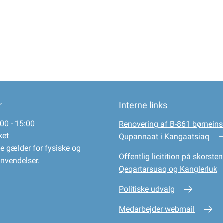
r
Interne links
00 - 15:00
Renovering af B-861 børneinst
ket
Qupannaat i Kangaatsiaq
e gælder for fysiske og
Offentlig licitition på skorsten
envendelser.
Qeqartarsuaq og Kanglerluk
Politiske udvalg
Medarbejder webmail