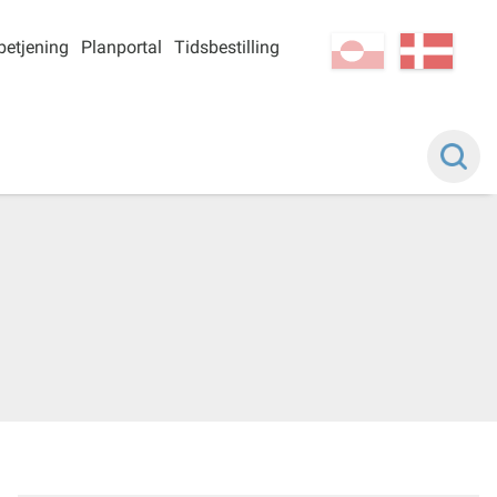
betjening
Planportal
Tidsbestilling
kl-GL
da