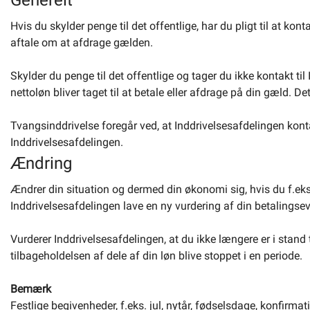
Generelt
Hvis du skylder penge til det offentlige, har du pligt til at kon
Selvbetjening
aftale om at afdrage gælden.
Skylder du penge til det offentlige og tager du ikke kontakt til I
Planportal
nettoløn bliver taget til at betale eller afdrage på din gæld. D
Tidsbestilling
Tvangsinddrivelse foregår ved, at Inddrivelsesafdelingen konta
Inddrivelsesafdelingen.
Ændring
Ændrer din situation og dermed din økonomi sig, hvis du f.eks. b
Inddrivelsesafdelingen lave en ny vurdering af din betalingse
Vurderer Inddrivelsesafdelingen, at du ikke længere er i stand 
tilbageholdelsen af dele af din løn blive stoppet i en periode.
Bemærk
Festlige begivenheder, f.eks. jul, nytår, fødselsdage, konfirmatio