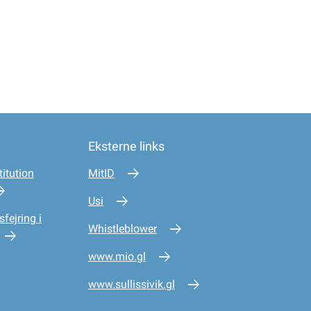
Eksterne links
itution
MitID
Usi
sfejring i
Whistleblower
www.mio.gl
www.sullissivik.gl