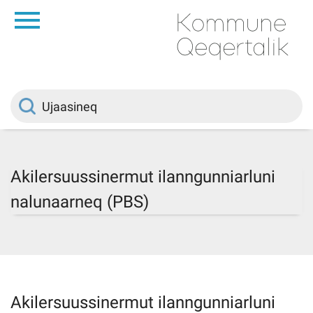
da
Saqqaa
Innuttaasunut
Politikki
Akilersuussinermut ilanngunniarluni
nalunaarneq (PBS)
Kommuni pillugu
Ileqqoreqqusat
Atorfiit
Akilersuussinermut ilanngunniarluni