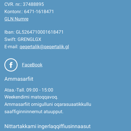
CVR. nr.: 37488895
Kontonr.: 6471-1618471
GLN Numre
Iban: GL5264710001618471
Swift: GRENGLGX
E-mail:
qeqertalik@qeqertalik.gl
FaceBook
Ammasarfiit
Ataa.-Tall. 09:00 - 15:00
Weekendimi matoqqavoq.
Ammasarfiit ornigulluni oqarasuaatikkullu
saaffiginninnernut atuupput.
Nittartakkami ingerlaqqiffiusinnaasut