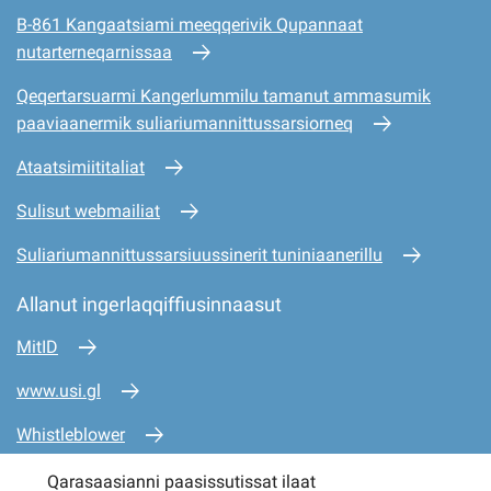
B-861 Kangaatsiami meeqqerivik Qupannaat
nutarterneqarnissaa
Qeqertarsuarmi Kangerlummilu tamanut ammasumik
paaviaanermik suliariumannittussarsiorneq
Ataatsimiititaliat
Sulisut webmailiat
Suliariumannittussarsiuussinerit tuniniaanerillu
Allanut ingerlaqqiffiusinnaasut
MitID
www.usi.gl
Whistleblower
www.mio.gl
Qarasaasianni paasissutissat ilaat