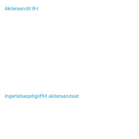
Akileraarutit B-t
Ingerlatseqatigiiffiit akileraarutaat