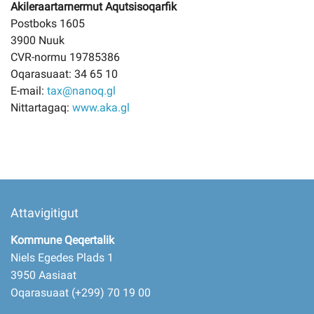
Akileraartarnermut Aqutsisoqarfik
Postboks 1605
3900 Nuuk
CVR-normu 19785386
Oqarasuaat: 34 65 10
E-mail:
tax@nanoq.gl
Nittartagaq:
www.aka.gl
Attavigitigut
Kommune Qeqertalik
Niels Egedes Plads 1
3950 Aasiaat
Oqarasuaat (+299) 70 19 00