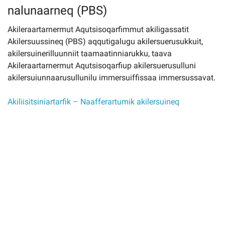
nalunaarneq (PBS)
Akileraartarnermut Aqutsisoqarfimmut akiligassatit
Imminut kiffartuunneq
Akilersuussineq (PBS) aqqutigalugu akilersuerusukkuit,
akilersuinerilluunniit taamaatinniarukku, taava
Pilersaarutinut isaavik
Akileraartarnermut Aqutsisoqarfiup akilersuerusulluni
akilersuiunnaarusullunilu immersuiffissaa immersussavat.
Piffissamik inniminniineq
Akiliisitsiniartarfik – Naafferartumik akilersuineq