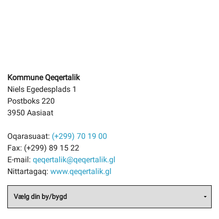
Kommune Qeqertalik
Niels Egedesplads 1
Postboks 220
3950 Aasiaat
Oqarasuaat:
(+299) 70 19 00
Fax:
(+299) 89 15 22
E-mail:
qeqertalik@qeqertalik.gl
Nittartagaq:
www.qeqertalik.gl