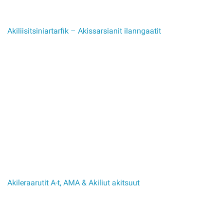
Akiliisitsiniartarfik – Akissarsianit ilanngaatit
Akileraarutit A-t, AMA & Akiliut akitsuut