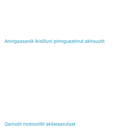
Aningaasanik ikisilluni pinnguaatinut akitsuutit
Qamutit motoorillit akileraarutaat