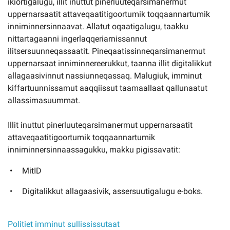
ikiortigalugu, illit inuttut pinerluuteqarsimanermut
uppernarsaatit attaveqaatitigoortumik toqqaannartumik
inniminnersinnaavat. Allatut oqaatigalugu, taakku
nittartagaanni ingerlaqqeriarnissannut
ilitsersuunneqassaatit. Pineqaatissinneqarsimanermut
uppernarsaat inniminnereerukkut, taanna illit digitalikkut
allagaasivinnut nassiunneqassaq. Malugiuk, imminut
kiffartuunnissamut aaqqiissut taamaallaat qallunaatut
allassimasuummat.
Illit inuttut pinerluuteqarsimanermut uppernarsaatit
attaveqaatitigoortumik toqqaannartumik
inniminnersinnaassagukku, makku pigissavatit:
MitID
Digitalikkut allagaasivik, assersuutigalugu e-boks.
Politiet imminut sullississutaat