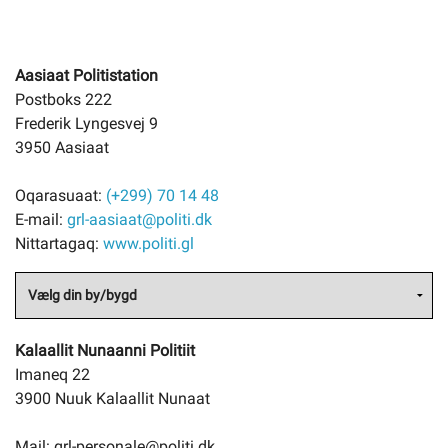
Aasiaat Politistation
Postboks 222
Frederik Lyngesvej 9
3950 Aasiaat
Oqarasuaat:
(+299) 70 14 48
E-mail:
grl-aasiaat@politi.dk
Nittartagaq:
www.politi.gl
Kalaallit Nunaanni Politiit
Imaneq 22
3900 Nuuk Kalaallit Nunaat
Mail: grl-personale@politi.dk