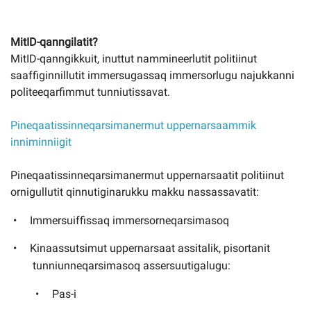
MitID-qanngilatit?
MitID-qanngikkuit, inuttut nammineerlutit politiinut
saaffiginnillutit immersugassaq immersorlugu najukkanni
politeeqarfimmut tunniutissavat.
Pineqaatissinneqarsimanermut uppernarsaammik
inniminniigit
Pineqaatissinneqarsimanermut uppernarsaatit politiinut
ornigullutit qinnutiginarukku makku nassassavatit:
Immersuiffissaq immersorneqarsimasoq
Kinaassutsimut uppernarsaat assitalik, pisortanit
tunniunneqarsimasoq assersuutigalugu:
Pas-i