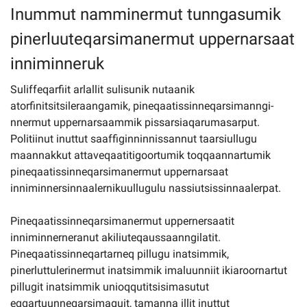
Inummut namminermut tunngasumik
pinerluuteqarsimanermut uppernarsaat
Imminut kiffartuunneq
inniminneruk
Pilersaarutinut isaavik
Suliffeqarfiit arlallit sulisunik nutaanik
atorfinitsitsileraangamik, pineqaatissinneqarsimanngi-
Piffissamik inniminniineq
nnermut uppernarsaammik pissarsiaqarumasarput.
Politiinut inuttut saaffiginninnissannut taarsiullugu
maannakkut attaveqaatitigoortumik toqqaannartumik
pineqaatissinneqarsimanermut uppernarsaat
inniminnersinnaalernikuullugulu nassiutsissinnaalerpat.
Pineqaatissinneqarsimanermut uppernersaatit
inniminnerneranut akiliuteqaussaanngilatit.
Pineqaatissinneqartarneq pillugu inatsimmik,
pinerluttulerinermut inatsimmik imaluunniit ikiaroornartut
pillugit inatsimmik unioqqutitsisimasutut
eqqartuunneqarsimaguit, tamanna illit inuttut