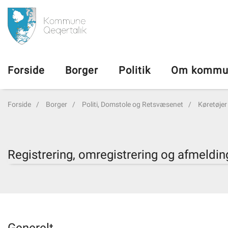
da
Forside
Forside
Borger
Politik
Om kommu
Borger
Forside
Borger
Politi, Domstole og Retsvæsenet
Køretøjer
Politik
Om kommunen
Registrering, omregistrering og afmeldi
Vedtægter
Job