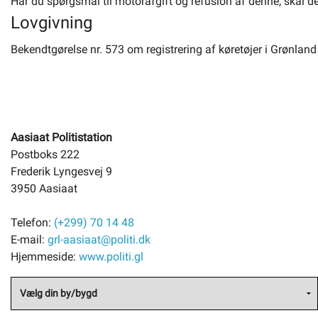
Har du spørgsmål til motorafgift og refusion af denne, skal de 
Lovgivning
Bekendtgørelse nr. 573 om registrering af køretøjer i Grønland
Aasiaat Politistation
Postboks 222
Frederik Lyngesvej 9
3950 Aasiaat
Telefon:
(+299) 70 14 48
E-mail:
grl-aasiaat@politi.dk
Hjemmeside:
www.politi.gl