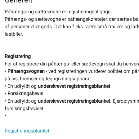
Generelt
Påhængs- og sættevogne er registreringspligtige.
Selvbetjening
Påhængs- og sættevogne er påhængskøretøjer, der sættes bag på
af personer eller gods. Det kan f.eks. være små trailere og ladv
lastbiler.
Planportal
Tidsbestilling
Registrering
For at registrere din påhængs- eller sættevogn skal du henvend
•
Påhængsvognen
- ved registreringen vurderer politiet om på
på lys, bremser og tegngivningsapparat
• En udfyldt og
underskrevet registreringsblanket
•
Forsikringsbevis
• En udfyldt og
underskrevet registreringsblanket
. Ejeroplysn
forsikringsbeviset.
•
Registreringsblanket