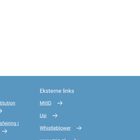
Eksterne links
itution
MitID
Usi
sfejring i
Whistleblower