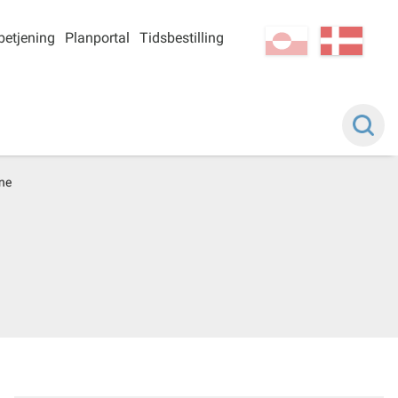
betjening
Planportal
Tidsbestilling
kl-GL
da
gne