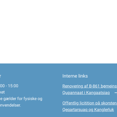
r
Interne links
00 - 15:00
Renovering af B-861 børneinst
ket
Qupannaat i Kangaatsiaq
e gælder for fysiske og
Offentlig licitition på skorsten
envendelser.
Qeqartarsuaq og Kanglerluk