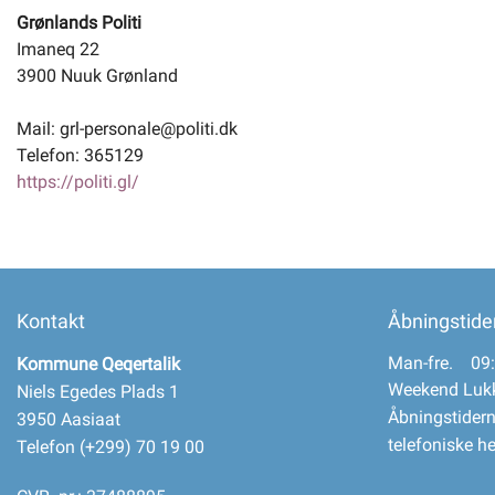
Grønlands Politi
Imaneq 22
3900 Nuuk Grønland
Mail: grl-personale@politi.dk
Telefon: 365129
https://politi.gl/
Kontakt
Åbningstide
Man-fre. 09:
Kommune Qeqertalik
Weekend Luk
Niels Egedes Plads 1
Åbningstidern
3950 Aasiaat
telefoniske h
Telefon (+299) 70 19 00