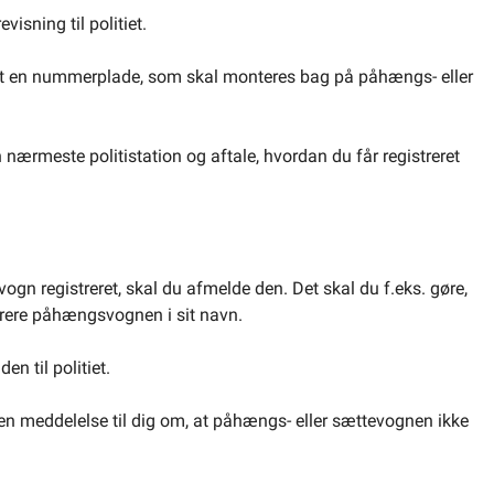
isning til politiet.
ret en nummerplade, som skal monteres bag på påhængs- eller
 nærmeste politistation og aftale, hvordan du får registreret
gn registreret, skal du afmelde den. Det skal du f.eks. gøre,
istrere påhængsvognen i sit navn.
 til politiet.
et en meddelelse til dig om, at påhængs- eller sættevognen ikke