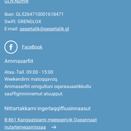
GLN Numre
Iban: GL5264710001618471
Swift: GRENGLGX
E-mail:
qeqertalik@qeqertalik.gl
FaceBook
Ammasarfiit
Ataa.-Tall. 09:00 - 15:00
Weekendimi matoqqavoq.
Ammasarfiit ornigulluni oqarasuaatikkullu
saaffiginninnernut atuupput.
Nittartakkami ingerlaqqiffiusinnaasut
B-861 Kangaatsiami meeqqerivik Qupannaat
nutarterneqarnissaa