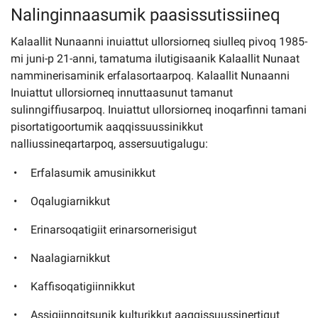
Nalinginnaasumik paasissutissiineq
Kalaallit Nunaanni inuiattut ullorsiorneq siulleq pivoq 1985-
Imminut kiffartuunneq
mi juni-p 21-anni, tamatuma ilutigisaanik Kalaallit Nunaat
namminerisaminik erfalasortaarpoq. Kalaallit Nunaanni
Pilersaarutinut isaavik
Inuiattut ullorsiorneq innuttaasunut tamanut
sulinngiffiusarpoq. Inuiattut ullorsiorneq inoqarfinni tamani
Piffissamik inniminniineq
pisortatigoortumik aaqqissuussinikkut
nalliussineqartarpoq, assersuutigalugu:
Erfalasumik amusinikkut
Oqalugiarnikkut
Erinarsoqatigiit erinarsornerisigut
Naalagiarnikkut
Kaffisoqatigiinnikkut
Assigiinngitsunik kulturikkut aaqqissuussinertigut