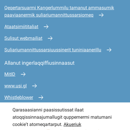
Qeqertarsuarmi Kangerlummilu tamanut ammasumik
paaviaanermik suliariumannittussarsiorneq
Ataatsimiititaliat
Sulisut webmailiat
Suliariumannittussarsiuussinerit tuniniaanerillu
Allanut ingerlaqqiffiusinnaasut
MitID
www.usi.gl
Whistleblower
www.mio.gl
Qarasaasianni paasissutissat ilaat
atoqqissinnaajumallugit quppernermi matumani
www.sullissivik.gl
cookie't atorneqartarput.
Akueriuk