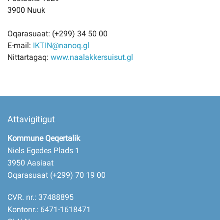
3900 Nuuk
Oqarasuaat: (+299) 34 50 00
E-mail:
IKTIN@nanoq.gl
Nittartagaq:
www.naalakkersuisut.gl
Attavigitigut
Kommune Qeqertalik
Niels Egedes Plads 1
3950 Aasiaat
Oqarasuaat (+299) 70 19 00
CVR. nr.: 37488895
Kontonr.: 6471-1618471