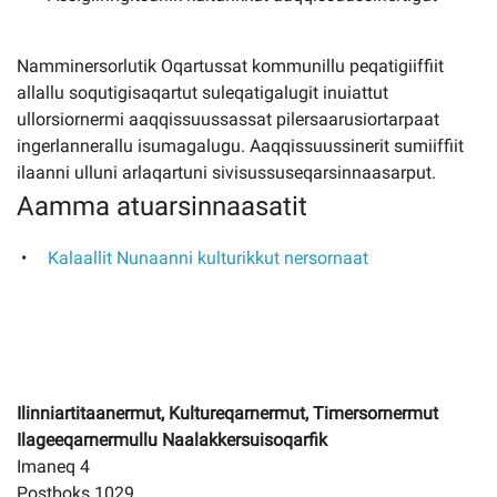
Namminersorlutik Oqartussat kommunillu peqatigiiffiit
allallu soqutigisaqartut suleqatigalugit inuiattut
ullorsiornermi aaqqissuussassat pilersaarusiortarpaat
ingerlannerallu isumagalugu. Aaqqissuussinerit sumiiffiit
ilaanni ulluni arlaqartuni sivisussuseqarsinnaasarput.
Aamma atuarsinnaasatit
Kalaallit Nunaanni kulturikkut nersornaat
Ilinniartitaanermut, Kultureqarnermut, Timersornermut
Ilageeqarnermullu Naalakkersuisoqarfik
Imaneq 4
Postboks 1029