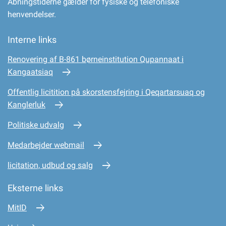
Åbningstiderne gælder for fysiske og telefoniske
henvendelser.
Interne links
Renovering af B-861 børneinstitution Qupannaat i
Kangaatsiaq
Offentlig licitition på skorstensfejring i Qeqartarsuaq og
Kanglerluk
Politiske udvalg
Medarbejder webmail
licitation, udbud og salg
Eksterne links
MitID