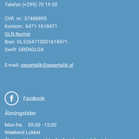
Telefon (+299) 70 19 00
CVR. nr.: 37488895
Kontonr.: 6471-1618471
GLN Numre
Iban: GL5264710001618471
Swift: GRENGLGX
E-mail:
qeqertalik@qeqertalik.gl
Facebook
Åbningstider
Man-fre. 09:00 - 15:00
Weekend Lukket