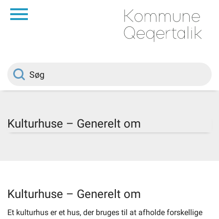
da
Forside
Borger
Politik
Kulturhuse – Generelt om
Om kommunen
Vedtægter
Kulturhuse – Generelt om
Job
Et kulturhus er et hus, der bruges til at afholde forskellige