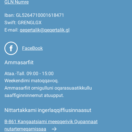
GLN Numre
Iban: GL5264710001618471
Swift: GRENGLGX
E-mail:
qeqertalik@qeqertalik.gl
FaceBook
Ammasarfiit
Ataa.-Tall. 09:00 - 15:00
Weekendimi matoqqavoq.
Ammasarfiit ornigulluni oqarasuaatikkullu
saaffiginninnernut atuupput.
Nittartakkami ingerlaqqiffiusinnaasut
B-861 Kangaatsiami meeqqerivik Qupannaat
nutarterneqarnissaa