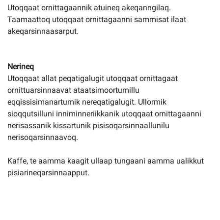
Utoqqaat ornittagaannik atuineq akeqanngilaq.
Taamaattoq utoqqaat ornittagaanni sammisat ilaat
akeqarsinnaasarput.
Nerineq
Utoqqaat allat peqatigalugit utoqqaat ornittagaat
ornittuarsinnaavat ataatsimoortumillu
eqqissisimanartumik nereqatigalugit. Ullormik
sioqqutsilluni inniminneriikkanik utoqqaat ornittagaanni
nerisassanik kissartunik pisisoqarsinnaallunilu
nerisoqarsinnaavoq.
Kaffe, te aamma kaagit ullaap tungaani aamma ualikkut
pisiarineqarsinnaapput.