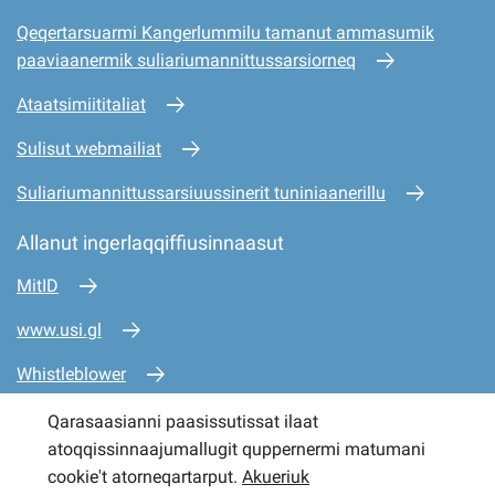
Qeqertarsuarmi Kangerlummilu tamanut ammasumik
paaviaanermik suliariumannittussarsiorneq
Ataatsimiititaliat
Sulisut webmailiat
Suliariumannittussarsiuussinerit tuniniaanerillu
Allanut ingerlaqqiffiusinnaasut
MitID
www.usi.gl
Whistleblower
www.mio.gl
Qarasaasianni paasissutissat ilaat
atoqqissinnaajumallugit quppernermi matumani
www.sullissivik.gl
cookie't atorneqartarput.
Akueriuk