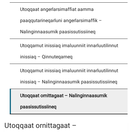
Utoqqaat angerlarsimaffiat aamma
Imminut kiffartuunneq
paaqqutarineqarluni angerlarsimaffik –
Nalinginnaasumik paasissutissiineq
Pilersaarutinut isaavik
Utoqqarnut inissiaq imaluunniit innarluutilinnut
Piffissamik inniminniineq
inissiaq – Qinnuteqarneq
Utoqqarnut inissiaq imaluunniit innarluutilinnut
inissiaq – Nalinginnaasumik paasissutissiineq
Utoqqaat ornittagaat – Nalinginnaasumik
paasissutissiineq
Utoqqaat ornittagaat –