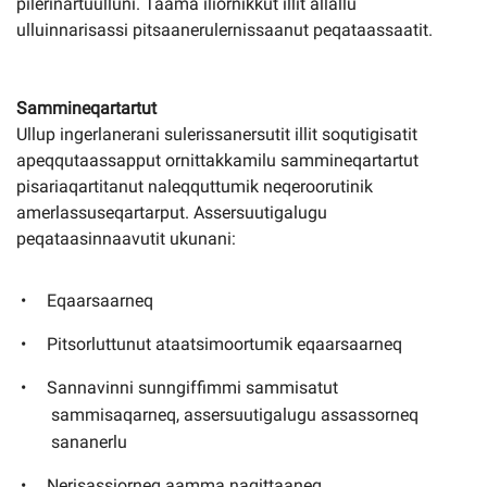
pilerinartuulluni. Taama iliornikkut illit allallu
ulluinnarisassi pitsaanerulernissaanut peqataassaatit.
Sammineqartartut
Ullup ingerlanerani sulerissanersutit illit soqutigisatit
apeqqutaassapput ornittakkamilu sammineqartartut
pisariaqartitanut naleqquttumik neqeroorutinik
amerlassuseqartarput. Assersuutigalugu
peqataasinnaavutit ukunani:
Eqaarsaarneq
Pitsorluttunut ataatsimoortumik eqaarsaarneq
Sannavinni sunngiffimmi sammisatut
sammisaqarneq, assersuutigalugu assassorneq
sananerlu
Nerisassiorneq aamma naqittaaneq