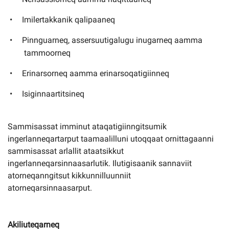
Imilertakkanik qalipaaneq
Pinnguarneq, assersuutigalugu inugarneq aamma
tammoorneq
Erinarsorneq aamma erinarsoqatigiinneq
Isiginnaartitsineq
Sammisassat imminut ataqatigiinngitsumik
ingerlanneqartarput taamaalilluni utoqqaat ornittagaanni
sammisassat arlallit ataatsikkut
ingerlanneqarsinnaasarlutik. Ilutigisaanik sannaviit
atorneqanngitsut kikkunnilluunniit
atorneqarsinnaasarput.
Akiliuteqarneq