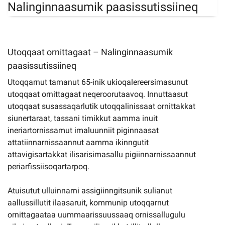
Nalinginnaasumik paasissutissiineq
Utoqqaat ornittagaat – Nalinginnaasumik
paasissutissiineq
Utoqqarnut tamanut 65-inik ukioqalereersimasunut
utoqqaat ornittagaat neqeroorutaavoq. Innuttaasut
utoqqaat susassaqarlutik utoqqalinissaat ornittakkat
siunertaraat, tassani timikkut aamma inuit
ineriartornissamut imaluunniit piginnaasat
attatiinnarnissaannut aamma ikinngutit
attavigisartakkat ilisarisimasallu pigiinnarnissaannut
periarfissiisoqartarpoq.
Atuisutut ulluinnarni assigiinngitsunik sulianut
aallussillutit ilaasaruit, kommunip utoqqarnut
ornittagaataa uummaarissuussaaq ornissallugulu