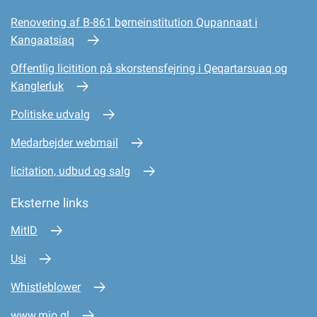
Renovering af B-861 børneinstitution Qupannaat i
Kangaatsiaq
Offentlig licitition på skorstensfejring i Qeqartarsuaq og
Kanglerluk
Politiske udvalg
Medarbejder webmail
licitation, udbud og salg
Eksterne links
MitID
Usi
Whistleblower
www.mio.gl