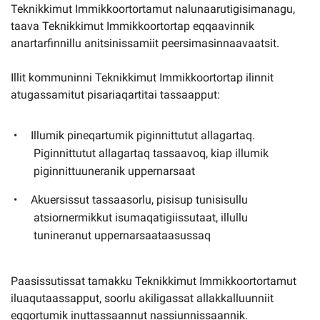
Teknikkimut Immikkoortortamut nalunaarutigisimanagu,
taava Teknikkimut Immikkoortortap eqqaavinnik
anartarfinnillu anitsinissamiit peersimasinnaavaatsit.
Illit kommuninni Teknikkimut Immikkoortortap ilinnit
atugassamitut pisariaqartitai tassaapput:
Illumik pineqartumik piginnittutut allagartaq.
Piginnittutut allagartaq tassaavoq, kiap il­lumik
piginnittuuneranik uppernarsaat
Akuersissut tassaasorlu, pisisup tunisisullu
atsiornermikkut isumaqatigiissutaat, illullu
tunineranut uppernarsaataasussaq
Paasissutissat tamakku Teknikkimut Immikkoortortamut
iluaqutaassapput, soorlu akiligassat allakkalluunniit
eqqortumik inuttassaannut nassiunnissaannik.