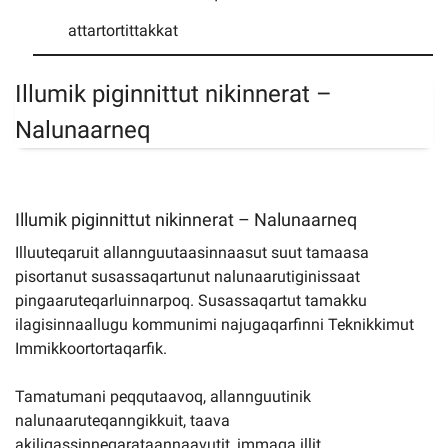
attartortittakkat
Namminersorlutik Oqartussat inissiaataat
Illumik piginnittut nikinnerat –
attartortittakkat
Nalunaarneq
Illumik piginnittut nikinnerat – Nalunaarneq
Illuuteqaruit allannguutaasinnaasut suut tamaasa
pisortanut susassaqartunut nalunaarutiginissaat
pingaaruteqarluinnarpoq. Susassaqartut tamakku
ilagisinnaallugu kommunimi najugaqarfinni Teknikkimut
Immikkoortortaqarfik.
Tamatumani peqqutaavoq, allannguutinik
nalunaaruteqanngikkuit, taava
akiligassinneqarataannaavutit, immaqa illit