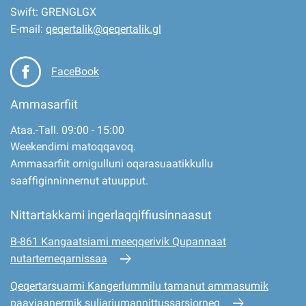
Swift: GRENGLGX
E-mail:
qeqertalik@qeqertalik.gl
FaceBook
Ammasarfiit
Ataa.-Tall. 09:00 - 15:00
Weekendimi matoqqavoq.
Ammasarfiit ornigulluni oqarasuaatikkullu
saaffiginninnernut atuupput.
Nittartakkami ingerlaqqiffiusinnaasut
B-861 Kangaatsiami meeqqerivik Qupannaat
nutarterneqarnissaa
Qeqertarsuarmi Kangerlummilu tamanut ammasumik
paaviaanermik suliariumannittussarsiorneq