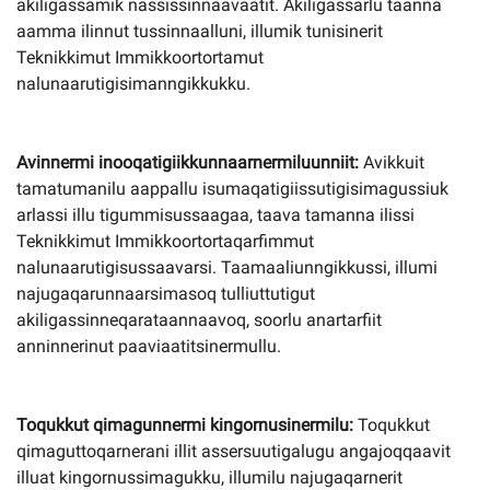
akiligassamik nassissinnaavaatit. Akiligassarlu taanna
aamma ilinnut tussinnaalluni, illumik tunisinerit
Teknikkimut Immikkoor­tortamut
nalunaarutigisimanngikkukku.
Avinnermi inooqatigiikkunnaarnermiluunniit
:
Avikkuit
tamatumanilu aappallu isumaqatigiissutigisimagussiuk
arlassi illu tigummisussaagaa, taava tamanna ilissi
Teknikkimut Immikkoortortaqarfimmut
nalunaarutigisussaavarsi. Taamaaliunngikkussi, illumi
najugaqa­runnaarsimasoq tulliuttutigut
akiligassinneqarataannaavoq, soorlu anartarfiit
anninnerinut paaviaatitsinermullu.
Toqukkut qimagunnermi kingornusinermilu
:
Toqukkut
qimaguttoqarnerani illit assersuutigalugu angajoqqaavit
illuat kingornussimagukku, illumilu najugaqarnerit