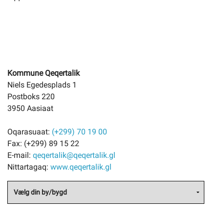
Kommune Qeqertalik
Niels Egedesplads 1
Postboks 220
3950 Aasiaat
Oqarasuaat:
(+299) 70 19 00
Fax:
(+299) 89 15 22
E-mail:
qeqertalik@qeqertalik.gl
Nittartagaq:
www.qeqertalik.gl