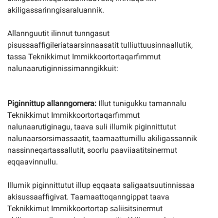
akiligassarinngisaraluannik.
Allannguutit ilinnut tunngasut
pisussaaffigileriataarsinnaasatit tulliuttuusinnaallutik,
tassa Teknikkimut Immikkoortortaqarfimmut
nalunaarutiginnissimanngikkuit:
Piginnittup allanngornera
:
Illut tunigukku tamannalu
Teknikkimut Immikkoortortaqarfimmut
nalunaarutiginagu, taava suli illumik piginnittutut
nalunaarsorsimassaatit, taamaattu­millu akiligassannik
nassinneqartassallutit, soorlu paaviiaatitsinermut
eqqaavinnullu.
Illumik piginnittutut illup eqqaata saligaatsuutinnissaa
akisussaaffigivat. Taamaattoqanngip­pat taava
Teknikkimut Immikkoortortap saliisitsinermut