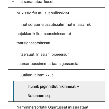
Illut sanaqataaffiusut
inissarsiortumut
Nammineq pigisamik inissiaatillit
nalunaarneq
peqatigiiffiat – Nalinginnaasumik
Nukissiorfiit atuisut sullissiviat
Illut sanaqataaffiusut
Eqqaaviit imaarneqartarnissaannik
paasissutissiineq
Ilinnut soraarnerussutisialimmut inissiamik
imaarneqartarunnaarnissaannillu
Attartortumit piginnittumut aaqqiissut
najukkanik iluarsaassinissamut
nalunaarneq
taarsigassarsiassat
Illitsersuut: Inissiani pioreersuni
iluarsartuussinernut taarsigassarsiat
Illuutilinnut immikkut
Illumik piginnittut nikinnerat –
Nalunaarneq
Namminersorlutik Oqartussat inissiaataat