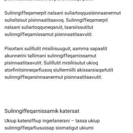
Sulinngiffeqarnerpit nalaani suliartoqqusisinnaanermut
sulisitsisut pisinnaatitaavoq. Sulinngiffeqarnerpit
nalaani suliartoqquneqaruit, taarsiissutitut
sulinngiffeqarnissamut pisinnaatitaavutit.
Pisortani sulillutit misiliisuuguit, aamma sapaatit
akunnerini tallimani sulinngiffeqarnissamut
pisinnaatitaavutit. Sulillutit misiliisutut ukioq
atorfinitsinneqarfiusoq siullermiilli akissarsiaqarlutit
sulinngiffeqarsinnaanermut pisinnaatitaavutit.
Sulinngiffeqarnissamik katersat
Ukiup katersiffiup ingerlanerani – tassa ukiup
sulinngiffeqarfiusussap siornatigut ukiumi