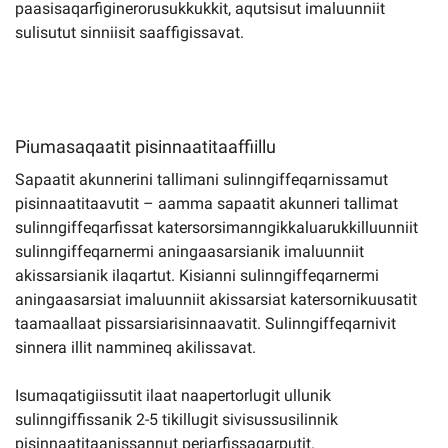
paasisaqarfiginerorusukkukkit, aqutsisut imaluunniit
sulisutut sinniisit saaffigissavat.
Piumasaqaatit pisinnaatitaaffiillu
Sapaatit akunnerini tallimani sulinngiffeqarnissamut
pisinnaatitaavutit – aamma sapaatit akunneri tallimat
sulinngiffeqarfissat katersorsimanngikkaluarukkilluunniit
sulinngiffeqarnermi aningaasarsianik imaluunniit
akissarsianik ilaqartut. Kisianni sulinngiffeqarnermi
aningaasarsiat imaluunniit akissarsiat katersornikuusatit
taamaallaat pissarsiarisinnaavatit. Sulinngiffeqarnivit
sinnera illit nammineq akilissavat.
Isumaqatigiissutit ilaat naapertorlugit ullunik
sulinngiffissanik 2-5 tikillugit sivisussusilinnik
pisinnaatitaanissannut periarfissaqarputit.