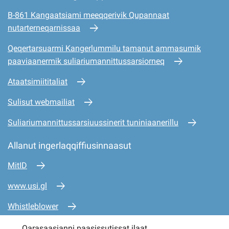
B-861 Kangaatsiami meeqqerivik Qupannaat
nutarterneqarnissaa
Qeqertarsuarmi Kangerlummilu tamanut ammasumik
paaviaanermik suliariumannittussarsiorneq
Ataatsimiititaliat
Sulisut webmailiat
Suliariumannittussarsiuussinerit tuniniaanerillu
Allanut ingerlaqqiffiusinnaasut
MitID
www.usi.gl
Whistleblower
www.mio.gl
Qarasaasianni paasissutissat ilaat