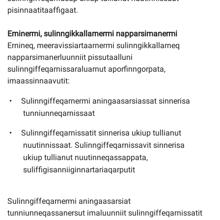
pisinnaatitaaffigaat.
Erninermi, sulinngikkallarnermi napparsimanermi
Ernineq, meeravissiartaarnermi sulinngikkallarneq
napparsimanerluunniit pissutaalluni
sulinngiffeqarnissaraluarnut aporfinngorpata,
imaassinnaavutit:
Sulinngiffeqarnermi aningaasarsiassat sinnerisa
tunniunneqarnissaat
Sulinngiffeqarnissatit sinnerisa ukiup tullianut
nuutinnissaat. Sulinngiffeqarnissavit sinnerisa
ukiup tullianut nuutinneqassappata,
suliffigisanniiginnartariaqarputit
Sulinngiffeqarnermi aningaasarsiat
tunniunneqassanersut imaluunniit sulinngiffeqarnissatit