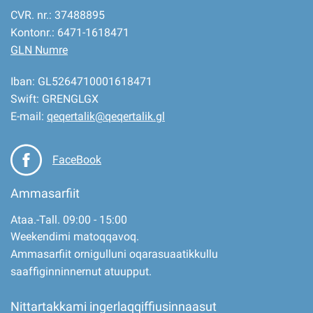
CVR. nr.: 37488895
Kontonr.: 6471-1618471
GLN Numre
Iban: GL5264710001618471
Swift: GRENGLGX
E-mail:
qeqertalik@qeqertalik.gl
FaceBook
Ammasarfiit
Ataa.-Tall. 09:00 - 15:00
Weekendimi matoqqavoq.
Ammasarfiit ornigulluni oqarasuaatikkullu
saaffiginninnernut atuupput.
Nittartakkami ingerlaqqiffiusinnaasut