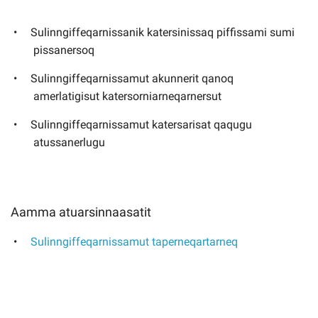
Sulinngiffeqarnissanik katersinissaq piffissami sumi
pissanersoq
Sulinngiffeqarnissamut akunnerit qanoq
amerlatigisut katersorniarneqarnersut
Sulinngiffeqarnissamut katersarisat qaqugu
atussanerlugu
Aamma atuarsinnaasatit
Sulinngiffeqarnissamut taperneqartarneq