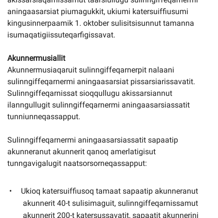
aningaasarsiat piumagukkit, ukiumi katersuiffiusumi
kingusinnerpaamik 1. oktober sulisitsisunnut tamanna
isumaqatigiissuteqarfigissavat.
Akunnermusiallit
Akunnermusiaqaruit sulinngiffeqarnerpit nalaani
sulinngiffeqarnermi aningaasarsiat pissarsiarissavatit.
Sulinngiffeqarnissat sioqqullugu akissarsiannut
ilanngullugit sulinngiffeqarnermi aningaasarsiassatit
tunniunneqassapput.
Sulinngiffeqarnermi aningaasarsiassatit sapaatip
akunneranut akunnerit qanoq amerlatigisut
tunngavigalugit naatsorsorneqassapput:
Ukioq katersuiffiusoq tamaat sapaatip akunneranut
akunnerit 40-t sulisimaguit, sulinngiffeqarnissamut
akunnerit 200-t katersussavatit, sapaatit akunnerini