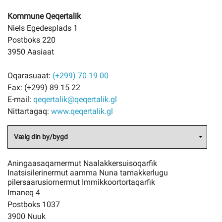
Kommune Qeqertalik
Niels Egedesplads 1
Postboks 220
3950 Aasiaat
Oqarasuaat:
(+299) 70 19 00
Fax:
(+299) 89 15 22
E-mail:
qeqertalik@qeqertalik.gl
Nittartagaq:
www.qeqertalik.gl
Aningaasaqarnermut Naalakkersuisoqarfik
Inatsisilerinermut aamma Nuna tamakkerlugu
pilersaarusiornermut Immikkoortortaqarfik
Imaneq 4
Postboks 1037
3900 Nuuk