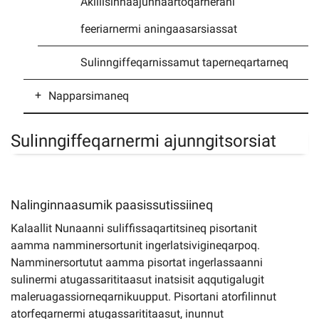
Akiliisinnaajunnaartoqarnerani
feeriarnermi aningaasarsiassat
Imminut kiffartuunneq
Sulinngiffeqarnissamut taperneqartarneq
Pilersaarutinut isaavik
Napparsimaneq
Piffissamik inniminniineq
Pisortani atorfeqartunit toqukkut
Sulinngiffeqarnermi ajunngitsorsiat
qimagaasut
Nalinginnaasumik paasissutissiineq
Kalaallit Nunaanni suliffissaqartitsineq pisortanit
aamma namminersortunit ingerlatsivigineqarpoq.
Namminersortutut aamma pisortat ingerlassaanni
sulinermi atugassarititaasut inatsisit aqqutigalugit
maleruagassiorneqarnikuupput. Pisortani atorfilinnut
atorfeqarnermi atugassarititaasut, inunnut