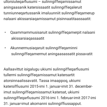
ullorsiuteqarfiusumi – sulinngiffeqarnissamut
aningaasanik katersissaatit sulinngiffeqaleruit
tunniunneqartussanik imaluunniit sulinngiffeqarnerup
nalaani akissarsiaqarnissamut pisinnaatitaassaatit:
Qaammammusisaruit sulinngiffeqarnerpit nalaani
akissarsiaqassaatit
Akunnermusiaqaruit sulinngiffeqarninni
sulinngiffeqarnermut aningaasassatit pissavatit
Aallaavittut isigalugu ukiumi sulinngiffeqarfiusumi
tullermi sulinngiffeqarnissamut katersartit
atorsinnaalissavatit. Tassa imaappoq, ukiumi
katersiffiusumi 2015-imi 1. januar-imit 31. december-
imut sulinngiffeqarnissamut katersat, ukiumi
sulinngiffeqarfiusumi 2016-imi 1. februar-imit 2017-imi
31. januar-imut akornanni sulinngiffiussapput.