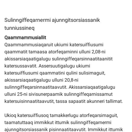
Sulinngiffeqarnermi ajunngitsorsiassanik
tunniussineq
Qaammammusiallit
Qaammammusiaqaruit ukiumi katersuiffiusumi
qaammatit tamaasa atorfeqarninni ulluni 2,08-ni
akissarsiaqaatigalugu sulinngiffeqarsinnaatitaanitit
katersussavatit. Assersuutigalugu ukiumi
katersuiffiusumi qaammatini qulini sulisimaguit,
akissarsiaqaatigalugu ulluni 20,8-ni
sulinngiffeqarsinnaatitaavutit. Akissarsiaqaatigalugu
ulluni 25-ni sivisunerpaamik sulinngiffeqarnissamut
katersuisinnaatitaavutit, tassa sapaatit akunneri tallimat.
Ukioq katersuiffiusoq tamakkerlugu atorfeqarsimaguit,
taamatuttaaq immikkut ittumik sulinngiffeqarnermi
ajunngitsorsiassanik pisinnaatitaavutit. Immikkut ittumik