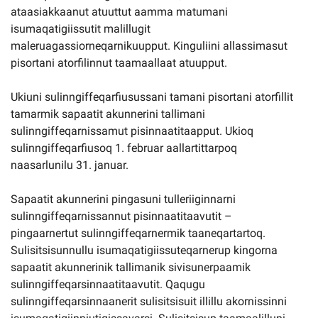
ataasiakkaanut atuuttut aamma matumani
isumaqatigiissutit malillugit
maleruagassiorneqarnikuupput. Kinguliini allassimasut
pisortani atorfilinnut taamaallaat atuupput.
Ukiuni sulinngiffeqarfiusussani tamani pisortani atorfillit
tamarmik sapaatit akunnerini tallimani
sulinngiffeqarnissamut pisinnaatitaapput. Ukioq
sulinngiffeqarfiusoq 1. februar aallartittarpoq
naasarlunilu 31. januar.
Sapaatit akunnerini pingasuni tulleriiginnarni
sulinngiffeqarnissannut pisinnaatitaavutit –
pingaarnertut sulinngiffeqarnermik taaneqartartoq.
Sulisitsisunnullu isumaqatigiissuteqarnerup kingorna
sapaatit akunnerinik tallimanik sivisunerpaamik
sulinngiffeqarsinnaatitaavutit. Qaqugu
sulinngiffeqarsinnaanerit sulisitsisuit illillu akornissinni