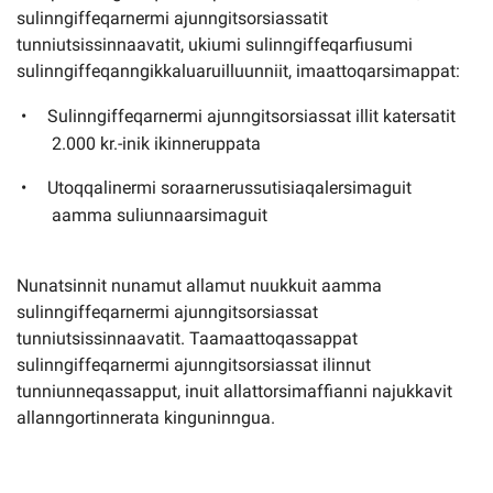
sulinngiffeqarnermi ajunngitsorsiassatit
tunniutsissinnaavatit, ukiumi sulinngiffeqarfiusumi
sulinngiffeqanngikkaluaruilluunniit, imaattoqarsimappat:
Sulinngiffeqarnermi ajunngitsorsiassat illit katersatit
2.000 kr.-inik ikinneruppata
Utoqqalinermi soraarnerussutisiaqalersimaguit
aamma suliunnaarsimaguit
Nunatsinnit nunamut allamut nuukkuit aamma
sulinngiffeqarnermi ajunngitsorsiassat
tunniutsissinnaavatit. Taamaattoqassappat
sulinngiffeqarnermi ajunngitsorsiassat ilinnut
tunniunneqassapput, inuit allattorsimaffianni najukkavit
allanngortinnerata kinguninngua.