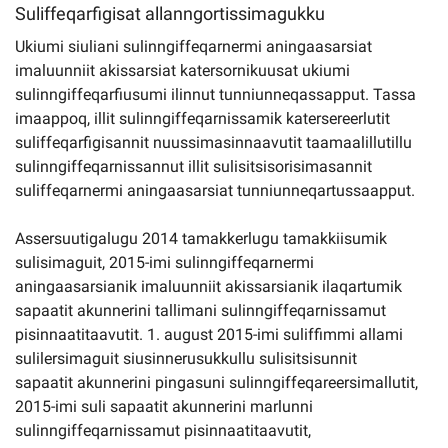
Suliffeqarfigisat allanngortissimagukku
Ukiumi siuliani sulinngiffeqarnermi aningaasarsiat
imaluunniit akissarsiat katersornikuusat ukiumi
sulinngiffeqarfiusumi ilinnut tunniunneqassapput. Tassa
imaappoq, illit sulinngiffeqarnissamik katersereerlutit
suliffeqarfigisannit nuussimasinnaavutit taamaalillutillu
sulinngiffeqarnissannut illit sulisitsisorisimasannit
suliffeqarnermi aningaasarsiat tunniunneqartussaapput.
Assersuutigalugu 2014 tamakkerlugu tamakkiisumik
sulisimaguit, 2015-imi sulinngiffeqarnermi
aningaasarsianik imaluunniit akissarsianik ilaqartumik
sapaatit akunnerini tallimani sulinngiffeqarnissamut
pisinnaatitaavutit. 1. august 2015-imi suliffimmi allami
sulilersimaguit siusinnerusukkullu sulisitsisunnit
sapaatit akunnerini pingasuni sulinngiffeqareersimallutit,
2015-imi suli sapaatit akunnerini marlunni
sulinngiffeqarnissamut pisinnaatitaavutit,