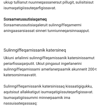
ukiup tullianut nuunneqassanersut pillugit, sulisitsisut
isumaqatigiissuteqarfigissavat.
Soraarnerussutisiaqarneq
Soraarnerussutisiaqaleruit sulinngiffeqarnermi
aningaasarsiassat sinneri tunniunneqarsinnaapput.
Sulinngiffeqarnissanik katersineq
Ukiuni arlalinni sulinngiffeqarnissanik katersinissamut
periarfissaqarputit. Ukiut pingasut ingerlanerini
sulinngiffeqarnissami amerlanerpaamik akunnerit 200-t
katersorsinnaavatit.
Sulinngiffeqarnissanik katersinissaq kissaatigigukku,
aqutsisut allakkatigut isumaqatigiissuteqarfigissavat.
Isumaqatigiissummi minnerpaamik ima
nassuiaateqassaaq: