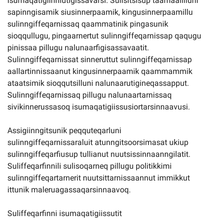
isumaqatigiinniutigissavarsi. Sulisitsisup taamaalilluni
sapinngisamik siusinnerpaamik, kingusinnerpaamillu
sulinngiffeqarnissaq qaammatinik pingasunik
sioqqullugu, pingaarnertut sulinngiffeqarnissap qaqugu
pinissaa pillugu nalunaarfigisassavaatit.
Sulinngiffeqarnissat sinneruttut sulinngiffeqarnissap
aallartinnissaanut kingusinnerpaamik qaammammik
ataatsimik sioqqutsilluni nalunaarutigineqassapput.
Sulinngiffeqarnissaq pillugu nalunaartarnissaq
sivikinnerussasoq isumaqatigiissusiortarsinnaavusi.
Assigiinngitsunik peqquteqarluni
sulinngiffeqarnissaraluit atunngitsoorsimasat ukiup
sulinngiffeqarfiusup tullianut nuutsissinnaanngilatit.
Suliffeqarfinnili sulisoqarneq pillugu politikkimi
sulinngiffeqartarnerit nuutsittarnissaannut immikkut
ittunik maleruagassaqarsinnaavoq.
Suliffeqarfinni isumaqatigiissutit