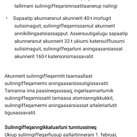
tallimani sulinngiffeqarsinnaatitaanerup nalingi
Sapaatip akunneranut akunnerit 40-t inorlugit
sulisimaguit, sulinngiffeqarnissamut akunnerit
annikillingaatsiassapput. Assersuutigalugu sapaatip
akunneranut akunnerit 32-t ukiumi katersuiffiusumi
sulisimaguit, sulinngiffeqarluni aningaasarsiassat
akunnerit 160-t katersorsimassavatit
Akunnerit sulinngiffeqarnitit taamaallaat
sulinngiffeqarnermi aningaasarsissutigissavatit.
Tamanna ima paasineqassaaq, ingerlaannartumik
sulinngiffeqarnissatit tamaasa atornianngikkukkit,
sulinngiffeqarnermi aningaasarsiassat arlaleriarlutit
tigusassavatit.
Sulinngiffeqanngikkaluarluni tunniussineq
Ukiup sulinngiffeqarfiusup aallartinnerani 1. februar,