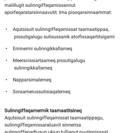
malillugit sulinngiffeqarnissannut
aporfeqaratarsinnaavutit. Ima pisoqarsinnaammat:
Aqutsisuit sulinngiffeqarnissat taamaatippaa,
pissutigalugu sulisussanik atorfissaqartitsigami
Erninermi sulinngikkallarneq
Meeravissiartaarneq pissutigalugu
sulinngikkallarneq
Napparsimalerneq
Soraarnerussutisiaqalerneq
Sulinngiffeqarnermik taamaatitsineq
Aqutsisuit sulinngiffeqarnissat taamaatippagu,
sulinngiffeqarnissaraluavit sinnerisa
sulinngiffeqarfiusup ukiup tullianut nuutinnissaat