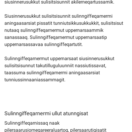
siusinnerusukkut sulisitsisunnit akilerneqartussamik.
Siusinnerusukkut sulisitsisunnit sulinngiffeqarnermi
aningaasarsiat pissatit tunniutsikkusukkukkit, sulisitsisut
nutaaq sulinngiffeqarnermut uppernarsaammik
sanassaaq. Sulinngiffeqarnermut uppernarsaatip
uppernarsassavaa sulinngiffeqartutit.
Sulinngiffeqarnermut uppernarsaat siusinnerusukkut
sulisitsisunnut takutilluguluunniit nassiutissavat,
taassuma sulinngiffeqarnermi aningaasarsiat
tunniussinnaaniassammagit.
Sulinngiffeqarnermi ullut atunngisat
Sulinngiffeqarnissaq naak
pilersaarusiorneqareeraluartoq, pilersaarutigisatit