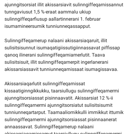
ajunngitsorsiat illit akissarsiavit sulinngiffeqarnissannut
tunngaviusut 1,5 %-eraat aammalu ukiup
sulinngiffeqarfiusup aallartinnerani 1. februar
isumamineersumik tunniunneqassapput.
Sulinngiffeqarnerup nalaani akissarsiaqaruit, illit
sulisitsisunnut isumaqatigiissutigiinnassavat piffissap
qanoq ilinerani sulinngiffeqarniarnerlutit. Taava
sulisitsisuit, illit sulinngiffeqarnerpit ingerlanerani
akissarsiassavit tunniunneqarnissaat isumagissavaa.
Akissarsiaqarlutit sulinngiffeqarnissat
kissaatiginngikkukku, taarsiullugu sulinngiffeqarnermi
ajunngitsorsiassat pisinnaavatit. Akissarsiat 12 %-ii
sulinngiffeqarnermi ajunngitsorsiatut sulisitsisumit
tunniunneqartarput. Taamaaliornikkulli immikkut ittumik
sulinngiffeqarnermi ajunngitsorsiassat pisinnaanerat
annaassavat. Sulinngiffeqarnerup nalaani
akissarsiaqarnissamut taarsiullugu sulinngiffeqarnermi