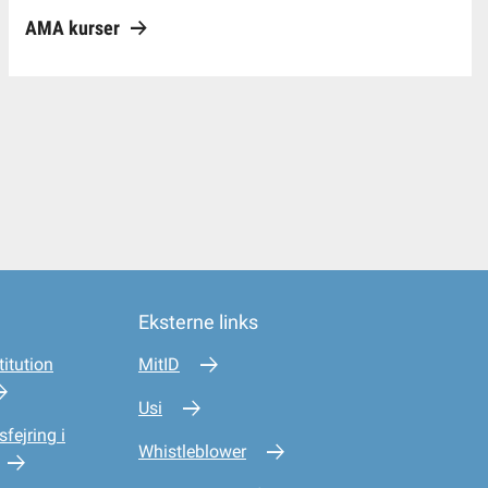
AMA kurser
Eksterne links
itution
MitID
Usi
sfejring i
Whistleblower