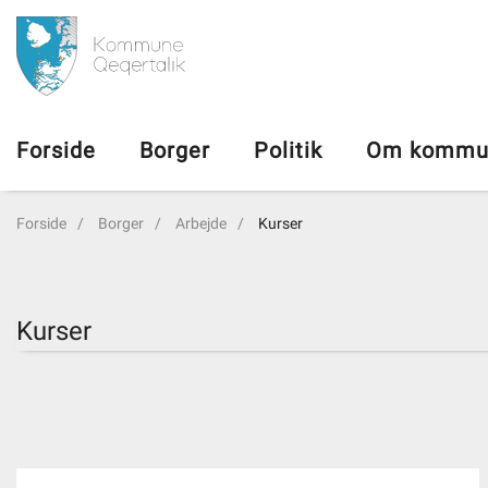
da
Forside
Forside
Borger
Politik
Om kommu
Borger
Forside
Borger
Arbejde
Kurser
Politik
Om kommunen
Kurser
Vedtægter
Job