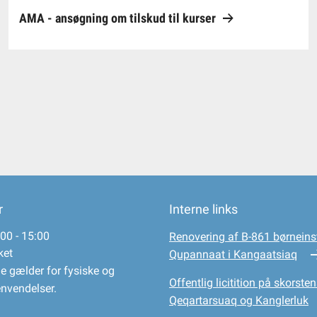
AMA - ansøgning om tilskud til kurser
r
Interne links
00 - 15:00
Renovering af B-861 børneinst
ket
Qupannaat i Kangaatsiaq
e gælder for fysiske og
Offentlig licitition på skorsten
envendelser.
Qeqartarsuaq og Kanglerluk