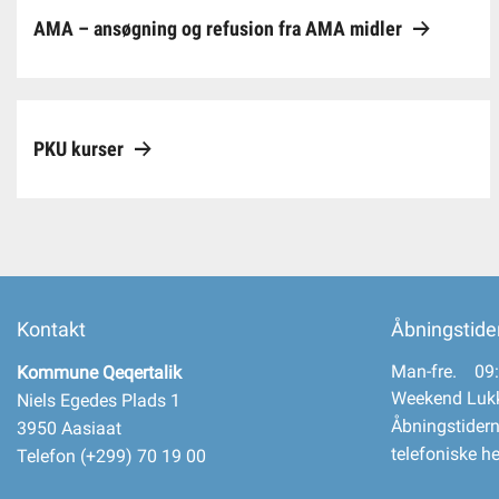
AMA – ansøgning og refusion fra AMA midler
Selvbetjening
Planportal
PKU kurser
Tidsbestilling
Kontakt
Åbningstide
Man-fre. 09:
Kommune Qeqertalik
Weekend Luk
Niels Egedes Plads 1
Åbningstidern
3950 Aasiaat
telefoniske h
Telefon (+299) 70 19 00