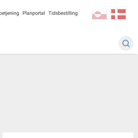
betjening
Planportal
Tidsbestilling
kl-GL
da