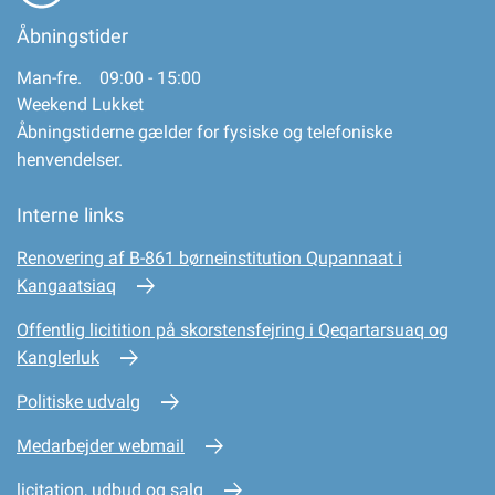
Åbningstider
Man-fre. 09:00 - 15:00
Weekend Lukket
Åbningstiderne gælder for fysiske og telefoniske
henvendelser.
Interne links
Renovering af B-861 børneinstitution Qupannaat i
Kangaatsiaq
Offentlig licitition på skorstensfejring i Qeqartarsuaq og
Kanglerluk
Politiske udvalg
Medarbejder webmail
licitation, udbud og salg