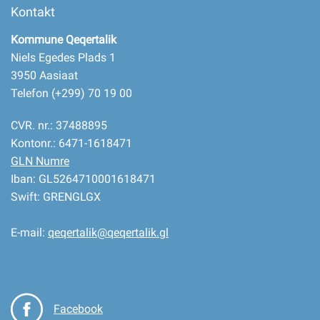
Kontakt
Kommune Qeqertalik
Niels Egedes Plads 1
3950 Aasiaat
Telefon (+299) 70 19 00
CVR. nr.: 37488895
Kontonr.: 6471-1618471
GLN Numre
Iban: GL5264710001618471
Swift: GRENGLGX
E-mail:
qeqertalik@qeqertalik.gl
Facebook