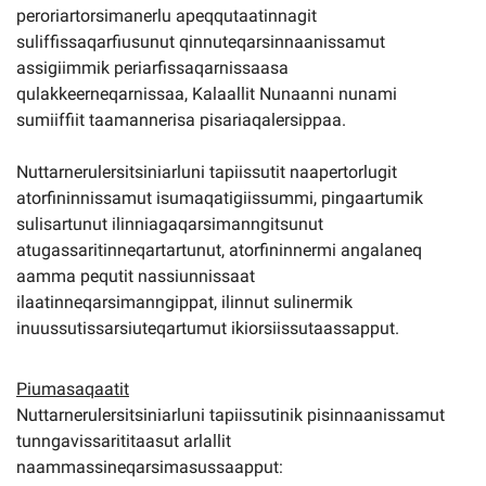
peroriartorsimanerlu apeqqutaatinnagit
suliffissaqarfiusunut qinnuteqarsinnaanissamut
assigiimmik periarfissaqarnissaasa
qulakkeerneqarnissaa, Kalaallit Nunaanni nunami
sumiiffiit taamannerisa pisariaqalersippaa.
Nuttarnerulersitsiniarluni tapiissutit naapertorlugit
atorfininnissamut isumaqatigiissummi, pingaartumik
sulisartunut ilinniagaqarsimanngitsunut
atugassaritinneqartartunut, atorfininnermi angalaneq
aamma pequtit nassiunnissaat
ilaatinneqarsimanngippat, ilinnut sulinermik
inuussutissarsiuteqartumut ikiorsiissutaassapput.
Piumasaqaatit
Nuttarnerulersitsiniarluni tapiissutinik pisinnaanissamut
tunngavissarititaasut arlallit
naammassineqarsimasussaapput: