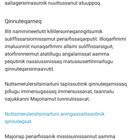
aaliagersimasumik nuuttussanut atuuppoq.
Qinnuteqarneq
Illit nammineerlutit killilersorneqanngitsumik
suliffissarsiornissamut periarfissaqarputit. Illoqarfimmi
imaluunniit nunaqarfimmi allami suliffissarsiguit,
atorfininnermut atatillugu angalanissat aamma
pequtinik nassiussinissaq matussusertinniarlugu
qinnuteqarsinnaavutit.
Nuttarnerulersitsiniarluni tapiissutinik qinnuteqarnissaq
pillugu immersugassaq immersussavat, taannalu
najukkanni Majoriamut tunniutissavat.
Nuttarnerulersitsiniarluni aningaasaliissutinik
qinnuteqaat
Majoriap periarfissanik misissuinissannut aamma