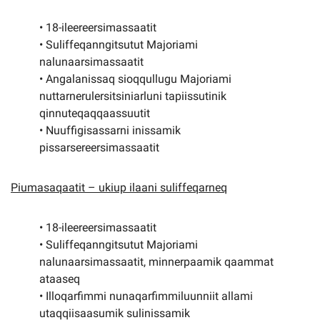
• 18-ileereersimassaatit
• Suliffeqanngitsutut Majoriami
nalunaarsimassaatit
• Angalanissaq sioqqullugu Majoriami
nuttarnerulersitsiniarluni tapiissutinik
qinnuteqaqqaassuutit
• Nuuffigisassarni inissamik
pissarsereersimassaatit
Piumasaqaatit – ukiup ilaani suliffeqarneq
• 18-ileereersimassaatit
• Suliffeqanngitsutut Majoriami
nalunaarsimassaatit, minnerpaamik qaammat
ataaseq
• Illoqarfimmi nunaqarfimmiluunniit allami
utaqqiisaasumik sulinissamik