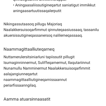
• Aningaasaliissutigineqartut saniatigut immikkut
aningaasartuutissaqalerputit
Nikingassutaasoq pillugu Majoriaq
Naalakkersuisoqarfimmut qinnuteqaasiussaaq, tassanilu
akuersissutigineqassanersoq nalilerneqassaaq.
Naammagittaalliuteqarneq
Nuttarnerulersitsiniarluni tapiissutit pillugit
Isumaginninnermut, Suliffeqarnermut, Ilaqutariinnut
Nunamullu Namminermut Naalakkersuisoqarfimmit
aalajangiunneqartut
naammagittaalliutigineqarnissaannut
periarfissaanngilaq.
Aamma atuarsinnaasatit