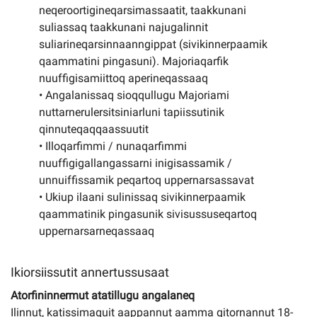
neqeroortigineqarsimassaatit, taakkunani
suliassaq taakkunani najugalinnit
suliarineqarsinnaanngippat (sivikinnerpaamik
qaammatini pingasuni). Majoriaqarfik
nuuffigisamiittoq aperineqassaaq
• Angalanissaq sioqqullugu Majoriami
nuttarnerulersitsiniarluni tapiissutinik
qinnuteqaqqaassuutit
• Illoqarfimmi / nunaqarfimmi
nuuffigigallangassarni inigisassamik /
unnuiffissamik peqartoq uppernarsassavat
• Ukiup ilaani sulinissaq sivikinnerpaamik
qaammatinik pingasunik sivisussuseqartoq
uppernarsarneqassaaq
Ikiorsiissutit annertussusaat
Atorfininnermut atatillugu angalaneq
Ilinnut, katissimaguit aappannut aamma qitornannut 18-