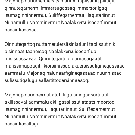
Majoriap nuttarnerulersitsiniarluni tapiissutit pillugit
qinnuteqarnermi immersugassaq immersoriigaq
Isumaginninnermut, Suliffeqarnermut, Ilaqutariinnut
Nunamullu Namminermut Naalakkersuisoqarfimmut
nassiutissavaa.
Qinnuteqartoq nuttarnerulersitsiniarluni tapiissutinik
pisinnaatitaanersoq Naalakkersuisoqarfiup
misissussavaa. Qinnuteqartup piumasaqaatit
malissimappagit, ikiorsiinissaq akuersissutigineqassaaq
aammalu Majoriaq nalunaarfigineqassaaq nuunnissaq
sulissutigalugu aallartittoqarsinnaasoq.
Majoriap nuunnermut atatillugu aningaasartuutit
akilissavai aammalu akiligassiissut ataatsimoortoq
Isumaginninnermut, Ilaqutariinnut, Suliffeqarnermut
Nunamullu Namminermut Naalakkersuisoqarfimmut
nassiutissallugu.