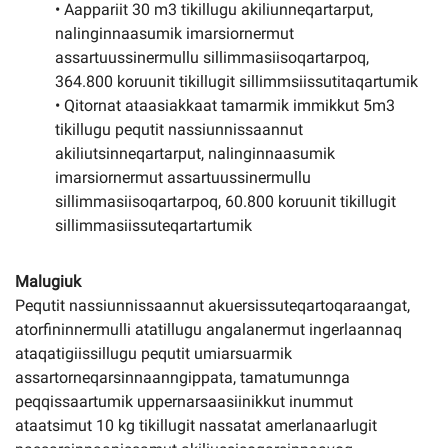
• Aappariit 30 m3 tikillugu akiliunneqartarput,
nalinginnaasumik imarsiornermut
assartuussinermullu sillimmasiisoqartarpoq,
364.800 koruunit tikillugit sillimmsiissutitaqartumik
• Qitornat ataasiakkaat tamarmik immikkut 5m3
tikillugu pequtit nassiunnissaannut
akiliutsinneqartarput, nalinginnaasumik
imarsiornermut assartuussinermullu
sillimmasiisoqartarpoq, 60.800 koruunit tikillugit
sillimmasiissuteqartartumik
Malugiuk
Pequtit nassiunnissaannut akuersissuteqartoqaraangat,
atorfininnermulli atatillugu angalanermut ingerlaannaq
ataqatigiissillugu pequtit umiarsuarmik
assartorneqarsinnaanngippata, tamatumunnga
peqqissaartumik uppernarsaasiinikkut inummut
ataatsimut 10 kg tikillugit nassatat amerlanaarlugit