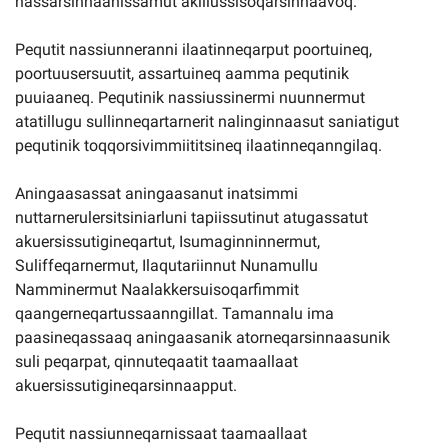
nassarsinnaanissamut akiliussisoqarsinnaavoq.
Pequtit nassiunneranni ilaatinneqarput poortuineq,
poortuusersuutit, assartuineq aamma pequtinik
puuiaaneq. Pequtinik nassiussinermi nuunnermut
atatillugu sullinneqartarnerit nalinginnaasut saniatigut
pequtinik toqqorsivimmiititsineq ilaatinneqanngilaq.
Aningaasassat aningaasanut inatsimmi
nuttarnerulersitsiniarluni tapiissutinut atugassatut
akuersissutigineqartut, Isumaginninnermut,
Suliffeqarnermut, Ilaqutariinnut Nunamullu
Namminermut Naalakkersuisoqarfimmit
qaangerneqartussaanngillat. Tamannalu ima
paasineqassaaq aningaasanik atorneqarsinnaasunik
suli peqarpat, qinnuteqaatit taamaallaat
akuersissutigineqarsinnaapput.
Pequtit nassiunneqarnissaat taamaallaat