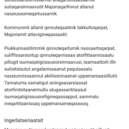
suliaqarsinnaavutit Majoriaqarfinnut allanut
nassiussorneqartussamik.
Kommuninit allanit qinnuteqaatinik takkuttoqarpat,
Majoriamit attavigineqassaatit.
Piukkunnaatilimmik qinnuteqartumik nassaartoqarpat,
suliffissarsiortup qinnuteqarnissaa atorfittaarnissaalu
pillugit isumaqatigiissusiorsinnaavusi, taamaattorli illit
sulisitsisutut angalanissaanut pequtaasalu
nassiunnissaannut akiliissinnaanat uppernarsaasiillutit.
Tamatuma saniatigut aningaasarsiassat
atorfinitsitaanermullu atugassarititaasut
isumaqatigiissusiorfigineqassapput, aammalu
ineqartitaanissaq uppernarsarneqassooq.
Ingerlatseriaatsit