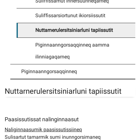
Suliffissamut innersuunneqarneq
Suliffissarsiortunut ikiorsiissutit
Imminut kiffartuunneq
Nuttarnerulersitsiniarluni tapiissutit
Pilersaarutinut isaavik
Piginnaanngorsaqqinneq aamma
Piffissamik inniminniineq
ilinniagaqarneq
Piginnaanngorsaqqinneq
Nuttarnerulersitsiniarluni tapiissutit
Paasissutissat nalinginnaasut
Naliginnaasumik paasissutissiineq
Sulisartut tamarmik sumi inunngorsimaneq