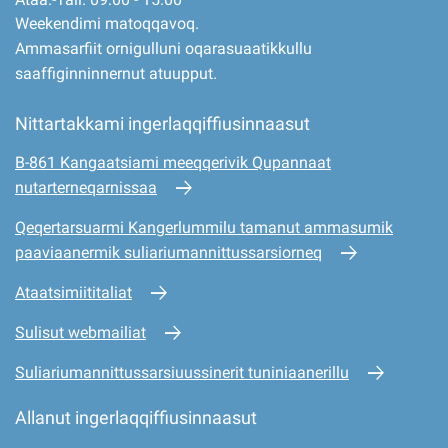
Weekendimi matoqqavoq.
Ammasarfiit ornigulluni oqarasuaatikkullu
saaffiginninnernut atuupput.
Nittartakkami ingerlaqqiffiusinnaasut
B-861 Kangaatsiami meeqqerivik Qupannaat
nutarterneqarnissaa
Qeqertarsuarmi Kangerlummilu tamanut ammasumik
paaviaanermik suliariumannittussarsiorneq
Ataatsimiititaliat
Sulisut webmailiat
Suliariumannittussarsiuussinerit tuniniaanerillu
Allanut ingerlaqqiffiusinnaasut