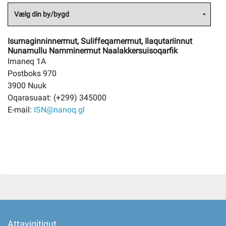
Isumaginninnermut, Suliffeqarnermut, Ilaqutariinnut
Nunamullu Namminermut Naalakkersuisoqarfik
Imaneq 1A
Postboks 970
3900 Nuuk
Oqarasuaat: (+299) 345000
E-mail:
ISN@nanoq.gl
Attavigitigut