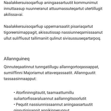
Naalakkersuisoqarfiup aningaasartuutit kommunimut
innuttaasup nuunneranut attuumassuteqartut utertillugit
akilissavai.
Naalakkersuisoqarfiup uppernarsaatit pisariaqartut
tigoreersimappagit, akissutissap nassiunneqarnissaanut
ullut suliffiusut tallimaniit qulinut sivisussuseqartarpoq.
Allannguineq
Qinnuteqaatinnut tunngatillugu allanngortoqassappat,
sumiiffinni Majoriamut attaveqassaatit. Allannguutit
tassaasinnaapput:
• Atorfininngitsutit, taamaattumillu
suliartorfissaraluannut aallanngitsoorlutit
• Pequtit nassiunnissaannut aningaasartuutit
qinnutigisannit annikinnerupput