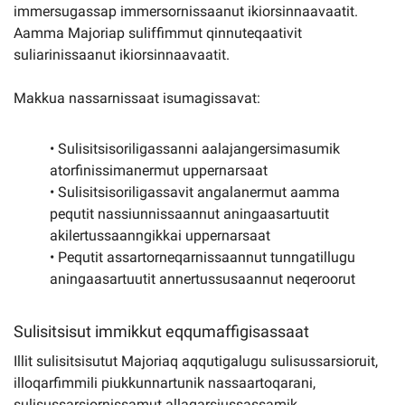
immersugassap immersornissaanut ikiorsinnaavaatit.
Aamma Majoriap suliffimmut qinnuteqaativit
suliarinissaanut ikiorsinnaavaatit.
Makkua nassarnissaat isumagissavat:
• Sulisitsisoriligassanni aalajangersimasumik
atorfinissimanermut uppernarsaat
• Sulisitsisoriligassavit angalanermut aamma
pequtit nassiunnissaannut aningaasartuutit
akilertussaanngikkai uppernarsaat
• Pequtit assartorneqarnissaannut tunngatillugu
aningaasartuutit annertussusaannut neqeroorut
Sulisitsisut immikkut eqqumaffigisassaat
Illit sulisitsisutut Majoriaq aqqutigalugu sulisussarsioruit,
illoqarfimmili piukkunnartunik nassaartoqarani,
sulisussarsiornissamut allagarsiussassamik