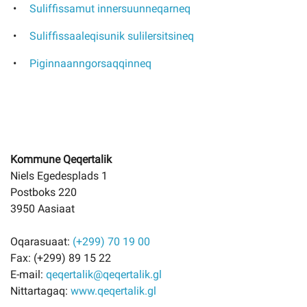
Suliffissamut innersuunneqarneq
Suliffissaaleqisunik sulilersitsineq
Piginnaanngorsaqqinneq
Kommune Qeqertalik
Niels Egedesplads 1
Postboks 220
3950 Aasiaat
Oqarasuaat:
(+299) 70 19 00
Fax:
(+299) 89 15 22
E-mail:
qeqertalik@qeqertalik.gl
Nittartagaq:
www.qeqertalik.gl