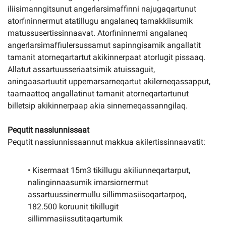
iliisimanngitsunut angerlarsimaffinni najugaqartunut
atorfininnermut atatillugu angalaneq tamakkiisumik
matussusertissinnaavat. Atorfininnermi angalaneq
angerlarsimaffiulersussamut sapinngisamik angallatit
tamanit atorneqartartut akikinnerpaat atorlugit pissaaq.
Allatut assartuusseriaatsimik atuissaguit,
aningaasartuutit uppernarsarneqartut akilerneqassapput,
taamaattoq angallatinut tamanit atorneqartartunut
billetsip akikinnerpaap akia sinnerneqassanngilaq.
Pequtit nassiunnissaat
Pequtit nassiunnissaannut makkua akilertissinnaavatit:
• Kisermaat 15m3 tikillugu akiliunneqartarput,
nalinginnaasumik imarsiornermut
assartuussinermullu sillimmasiisoqartarpoq,
182.500 koruunit tikillugit
sillimmasiissutitaqartumik