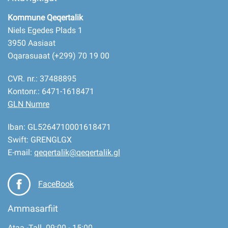
Kommune Qeqertalik
Niels Egedes Plads 1
3950 Aasiaat
Oqarasuaat (+299) 70 19 00
CVR. nr.: 37488895
Kontonr.: 6471-1618471
GLN Numre
Iban: GL5264710001618471
Swift: GRENGLGX
E-mail:
qeqertalik@qeqertalik.gl
FaceBook
Ammasarfiit
Ataa.-Tall. 09:00 - 15:00