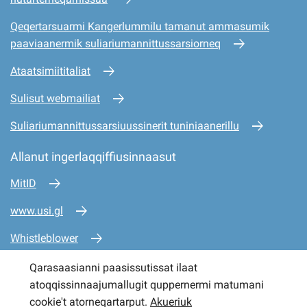
Qeqertarsuarmi Kangerlummilu tamanut ammasumik
paaviaanermik suliariumannittussarsiorneq
Ataatsimiititaliat
Sulisut webmailiat
Suliariumannittussarsiuussinerit tuniniaanerillu
Allanut ingerlaqqiffiusinnaasut
MitID
www.usi.gl
Whistleblower
www.mio.gl
Qarasaasianni paasissutissat ilaat
atoqqissinnaajumallugit quppernermi matumani
www.sullissivik.gl
cookie't atorneqartarput.
Akueriuk