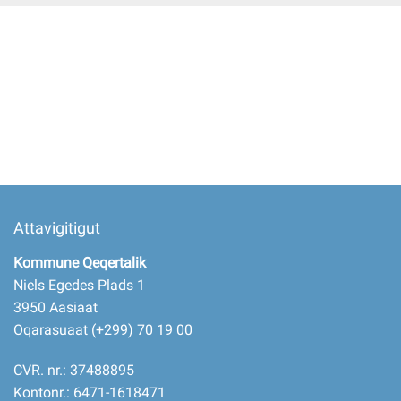
Imminut kiffartuunneq
Pilersaarutinut isaavik
Piffissamik inniminniineq
Attavigitigut
Kommune Qeqertalik
Niels Egedes Plads 1
3950 Aasiaat
Oqarasuaat (+299) 70 19 00
CVR. nr.: 37488895
Kontonr.: 6471-1618471