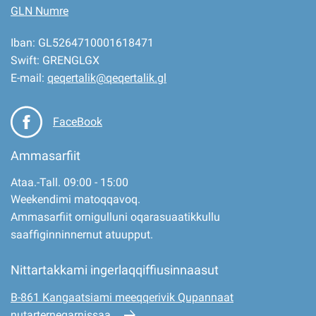
GLN Numre
Iban: GL5264710001618471
Swift: GRENGLGX
E-mail:
qeqertalik@qeqertalik.gl
FaceBook
Ammasarfiit
Ataa.-Tall. 09:00 - 15:00
Weekendimi matoqqavoq.
Ammasarfiit ornigulluni oqarasuaatikkullu
saaffiginninnernut atuupput.
Nittartakkami ingerlaqqiffiusinnaasut
B-861 Kangaatsiami meeqqerivik Qupannaat
nutarterneqarnissaa