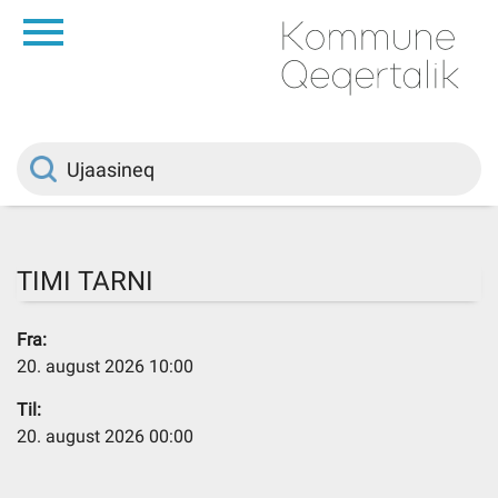
da
Saqqaa
Innuttaasunut
Politikki
TIMI TARNI
Kommuni pillugu
Fra:
20. august 2026 10:00
Ileqqoreqqusat
Til:
20. august 2026 00:00
Atorfiit