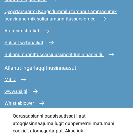
Qeqertarsuarmi Kangerlummilu tamanut ammasumik
paaviaanermik suliariumannittussarsiorneq
Ataatsimiititaliat
Sulisut webmailiat
Suliariumannittussarsiuussinerit tuniniaanerillu
Allanut ingerlaqqiffiusinnaasut
MitID
www.usi.gl
Whistleblower
www.mio.gl
Qarasaasianni paasissutissat ilaat
atoqqissinnaajumallugit quppernermi matumani
www.sullissivik.gl
cookie't atorneqartarput.
Akueriuk