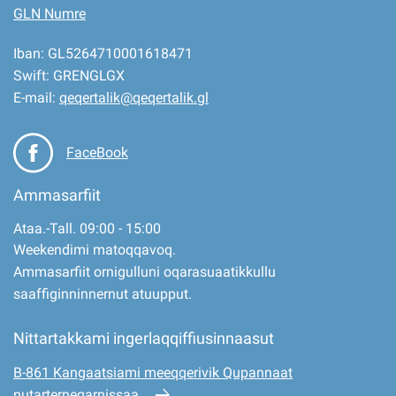
GLN Numre
Iban: GL5264710001618471
Swift: GRENGLGX
E-mail:
qeqertalik@qeqertalik.gl
FaceBook
Ammasarfiit
Ataa.-Tall. 09:00 - 15:00
Weekendimi matoqqavoq.
Ammasarfiit ornigulluni oqarasuaatikkullu
saaffiginninnernut atuupput.
Nittartakkami ingerlaqqiffiusinnaasut
B-861 Kangaatsiami meeqqerivik Qupannaat
nutarterneqarnissaa