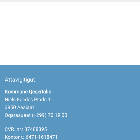
Imminut kiffartuunneq
Pilersaarutinut isaavik
Piffissamik inniminniineq
Attavigitigut
Kommune Qeqertalik
Niels Egedes Plads 1
3950 Aasiaat
Oqarasuaat (+299) 70 19 00
CVR. nr.: 37488895
Kontonr.: 6471-1618471