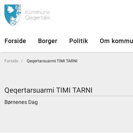
da
Forside
Forside
Borger
Politik
Om kommu
Borger
Forside
Qeqertarsuarmi TIMI TARNI
Politik
Om kommunen
Qeqertarsuarmi TIMI TARNI
Børnenes Dag
Vedtægter
Job