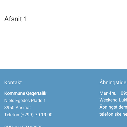
Selvbetjening
Afsnit 1
Planportal
Tidsbestilling
Kontakt
Åbningstide
Man-fre. 09:
Kommune Qeqertalik
Weekend Luk
Niels Egedes Plads 1
Åbningstidern
3950 Aasiaat
telefoniske h
Telefon (+299) 70 19 00