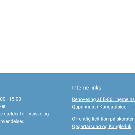
r
Interne links
00 - 15:00
Renovering af B-861 børneinst
ket
Qupannaat i Kangaatsiaq
e gælder for fysiske og
Offentlig licitition på skorsten
envendelser.
Qeqartarsuaq og Kanglerluk