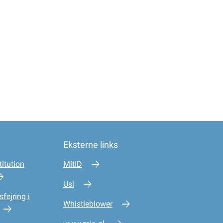
Eksterne links
itution
MitID
Usi
sfejring i
Whistleblower