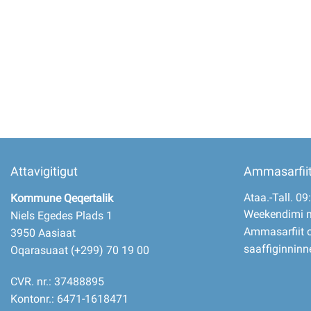
Imminut kiffartuunneq
Pilersaarutinut isaavik
Piffissamik inniminniineq
Attavigitigut
Ammasarfii
Ataa.-Tall. 09
Kommune Qeqertalik
Weekendimi 
Niels Egedes Plads 1
Ammasarfiit o
3950 Aasiaat
saaffiginninn
Oqarasuaat (+299) 70 19 00
CVR. nr.: 37488895
Kontonr.: 6471-1618471