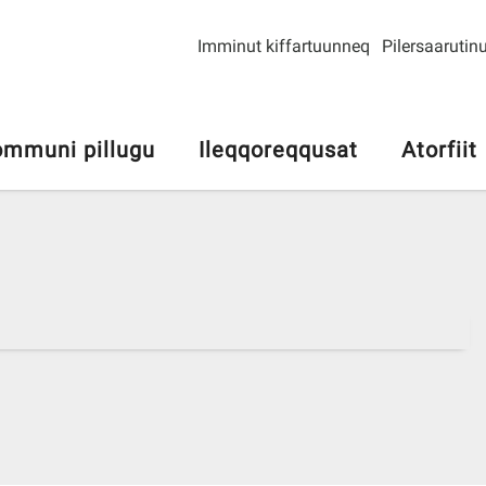
Imminut kiffartuunneq
Pilersaarutinu
mmuni pillugu
Ileqqoreqqusat
Atorfiit