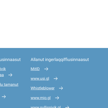
iusinnaasut
Allanut ingerlaqqiffiusinnaasut
ivik
MitID
saa
www.usi.gl
lu tamanut
Whistleblower
www.mio.gl
www.sullissivik.gl