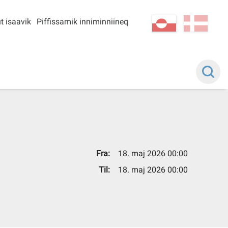
t isaavik
Piffissamik inniminniineq
kl-GL
da
Fra:
18. maj 2026 00:00
Til:
18. maj 2026 00:00