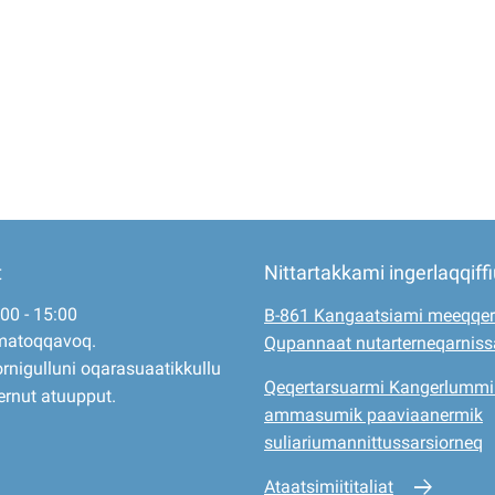
t
Nittartakkami ingerlaqqiff
:00 - 15:00
B-861 Kangaatsiami meeqqer
matoqqavoq.
Qupannaat nutarterneqarnis
rnigulluni oqarasuaatikkullu
Qeqertarsuarmi Kangerlummi
ernut atuupput.
ammasumik paaviaanermik
suliariumannittussarsiorneq
Ataatsimiititaliat