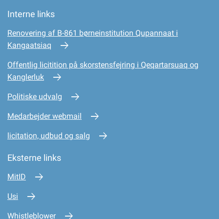
Interne links
Renovering af B-861 børneinstitution Qupannaat i
Kangaatsiaq
Offentlig licitition på skorstensfejring i Qeqartarsuaq og
Kanglerluk
Politiske udvalg
Medarbejder webmail
licitation, udbud og salg
Eksterne links
MitID
Usi
Whistleblower