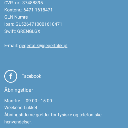
CVR. nr.: 37488895
Kontonr.: 6471-1618471
GLN Numre
Iban: GL5264710001618471
Swift: GRENGLGX
E-mail:
qeqertalik@qeqertalik.gl
Facebook
Åbningstider
Man-fre. 09:00 - 15:00
Weekend Lukket
Åbningstiderne gælder for fysiske og telefoniske
henvendelser.