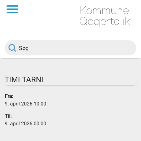
da
Forside
Borger
Politik
TIMI TARNI
Om kommunen
Fra:
9. april 2026 10:00
Vedtægter
Til:
9. april 2026 00:00
Job