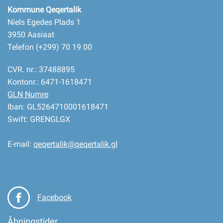
Kommune Qeqertalik
Niels Egedes Plads 1
3950 Aasiaat
Telefon (+299) 70 19 00
CVR. nr.: 37488895
Kontonr.: 6471-1618471
GLN Numre
Iban: GL5264710001618471
Swift: GRENGLGX
E-mail:
qeqertalik@qeqertalik.gl
Facebook
Åbningstider