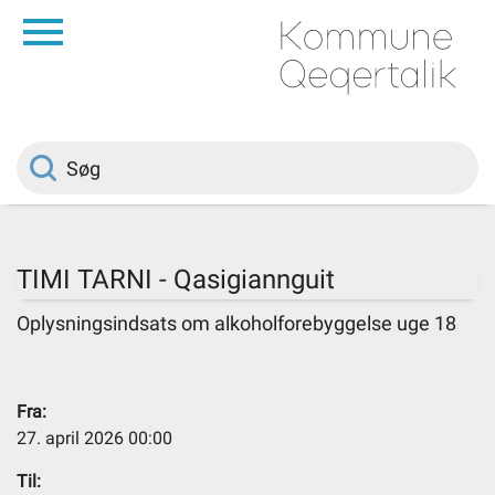
da
Forside
Borger
Politik
TIMI TARNI - Qasigiannguit
Om kommunen
Oplysningsindsats om alkoholforebyggelse uge 18
Vedtægter
Fra:
27. april 2026 00:00
Job
Til: