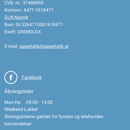
CVR. nr.: 37488895
Kontonr.: 6471-1618471
GLN Numre
Iban: GL5264710001618471
Swift: GRENGLGX
E-mail:
qeqertalik@qeqertalik.gl
Facebook
Åbningstider
Man-fre. 09:00 - 15:00
Weekend Lukket
Åbningstiderne gælder for fysiske og telefoniske
henvendelser.