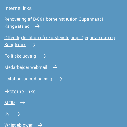
Interne links
Renovering af B-861 børneinstitution Qupannaat i
Kangaatsiaq
Offentlig licitition på skorstensfejring i Qeqartarsuaq og
Kanglerluk
Politiske udvalg
Medarbejder webmail
licitation, udbud og salg
Eksterne links
MitID
Usi
Whistleblower