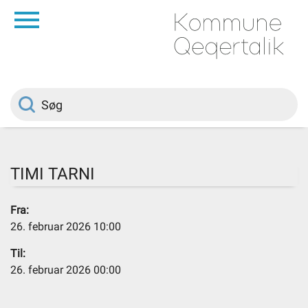
da
Forside
Borger
Politik
TIMI TARNI
Om kommunen
Fra:
26. februar 2026 10:00
Vedtægter
Til:
26. februar 2026 00:00
Job