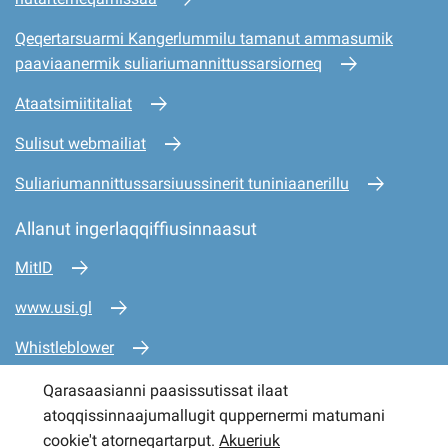
Qeqertarsuarmi Kangerlummilu tamanut ammasumik
paaviaanermik suliariumannittussarsiorneq
Ataatsimiititaliat
Sulisut webmailiat
Suliariumannittussarsiuussinerit tuniniaanerillu
Allanut ingerlaqqiffiusinnaasut
MitID
www.usi.gl
Whistleblower
www.mio.gl
Qarasaasianni paasissutissat ilaat
atoqqissinnaajumallugit quppernermi matumani
www.sullissivik.gl
cookie't atorneqartarput.
Akueriuk