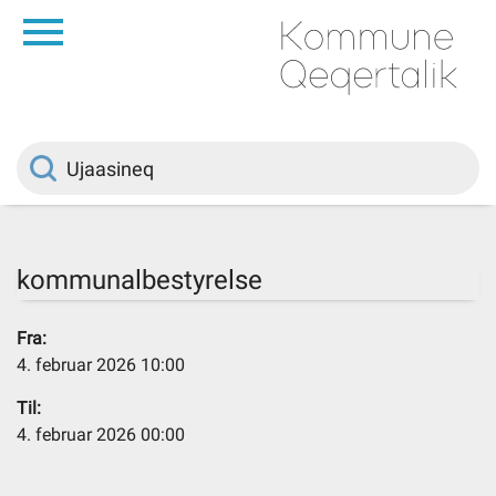
da
Saqqaa
Innuttaasunut
Politikki
kommunalbestyrelse
Kommuni pillugu
Fra:
4. februar 2026 10:00
Ileqqoreqqusat
Til:
4. februar 2026 00:00
Atorfiit