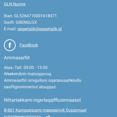
GLN Numre
Iban: GL5264710001618471
Swift: GRENGLGX
E-mail:
qeqertalik@qeqertalik.gl
FaceBook
Ammasarfiit
Ataa.-Tall. 09:00 - 15:00
Weekendimi matoqqavoq.
Ammasarfiit ornigulluni oqarasuaatikkullu
saaffiginninnernut atuupput.
Nittartakkami ingerlaqqiffiusinnaasut
B-861 Kangaatsiami meeqqerivik Qupannaat
nutarterneqarnissaa