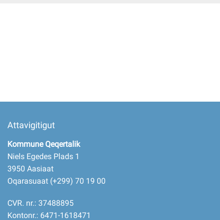
Imminut kiffartuunneq
Pilersaarutinut isaavik
Piffissamik inniminniineq
Attavigitigut
Kommune Qeqertalik
Niels Egedes Plads 1
3950 Aasiaat
Oqarasuaat (+299) 70 19 00
CVR. nr.: 37488895
Kontonr.: 6471-1618471