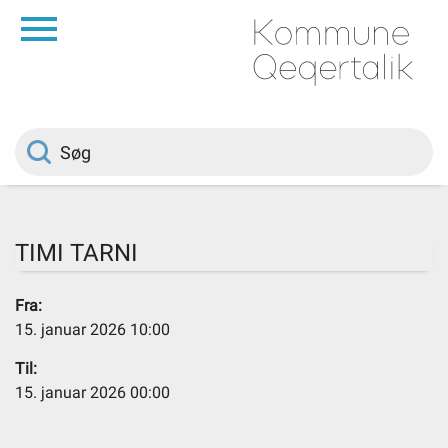
da
Forside
Borger
Politik
TIMI TARNI
Om kommunen
Fra:
15. januar 2026 10:00
Vedtægter
Til:
15. januar 2026 00:00
Job