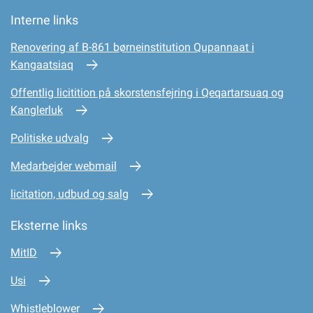
Interne links
Renovering af B-861 børneinstitution Qupannaat i
Kangaatsiaq
Offentlig licitition på skorstensfejring i Qeqartarsuaq og
Kanglerluk
Politiske udvalg
Medarbejder webmail
licitation, udbud og salg
Eksterne links
MitID
Usi
Whistleblower