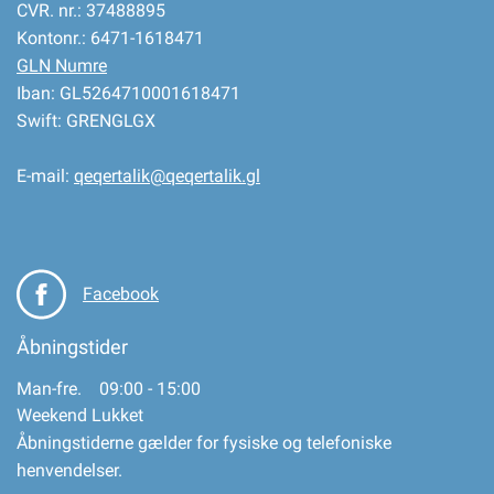
CVR. nr.: 37488895
Kontonr.: 6471-1618471
GLN Numre
Iban: GL5264710001618471
Swift: GRENGLGX
E-mail:
qeqertalik@qeqertalik.gl
Facebook
Åbningstider
Man-fre. 09:00 - 15:00
Weekend Lukket
Åbningstiderne gælder for fysiske og telefoniske
henvendelser.