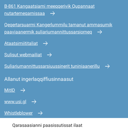
B-861 Kangaatsiami meeqqerivik Qupannaat
nutarterneqarnissaa
Qeqertarsuarmi Kangerlummilu tamanut ammasumik
paaviaanermik suliariumannittussarsiorneq
Ataatsimiititaliat
Sulisut webmailiat
Suliariumannittussarsiuussinerit tuniniaanerillu
Allanut ingerlaqqiffiusinnaasut
MitID
www.usi.gl
Whistleblower
www.mio.gl
Qarasaasianni paasissutissat ilaat