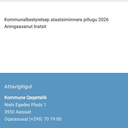
Imminut kiffartuunneq
Kommunalbestyrelsep ataatsimiinnera pillugu 2026
Aningaasanut Inatsit
Pilersaarutinut isaavik
Piffissamik inniminniineq
Attavigitigut
Kommune Qeqertalik
Niels Egedes Plads 1
3950 Aasiaat
Oqarasuaat (+299) 70 19 00