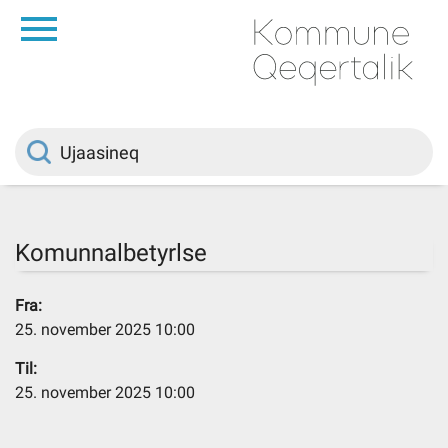
da
Saqqaa
Innuttaasunut
Politikki
Komunnalbetyrlse
Kommuni pillugu
Fra:
25. november 2025 10:00
Ileqqoreqqusat
Til:
25. november 2025 10:00
Atorfiit