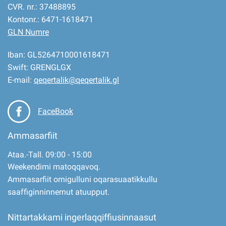
CVR. nr.: 37488895
Kontonr.: 6471-1618471
GLN Numre
Iban: GL5264710001618471
Swift: GRENGLGX
E-mail:
qeqertalik@qeqertalik.gl
FaceBook
Ammasarfiit
Ataa.-Tall. 09:00 - 15:00
Weekendimi matoqqavoq.
Ammasarfiit ornigulluni oqarasuaatikkullu
saaffiginninnernut atuupput.
Nittartakkami ingerlaqqiffiusinnaasut