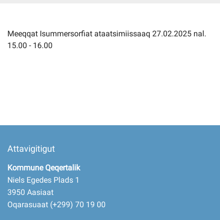
Imminut kiffartuunneq
Meeqqat Isummersorfiat ataatsimiissaaq 27.02.2025 nal.
15.00 - 16.00
Pilersaarutinut isaavik
Piffissamik inniminniineq
Attavigitigut
Kommune Qeqertalik
Niels Egedes Plads 1
3950 Aasiaat
Oqarasuaat (+299) 70 19 00