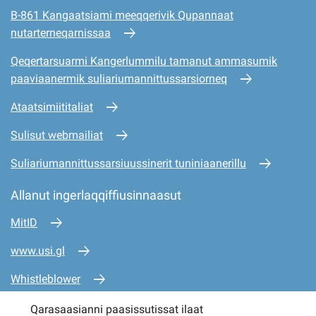
B-861 Kangaatsiami meeqqerivik Qupannaat
nutarterneqarnissaa
Qeqertarsuarmi Kangerlummilu tamanut ammasumik
paaviaanermik suliariumannittussarsiorneq
Ataatsimiititaliat
Sulisut webmailiat
Suliariumannittussarsiuussinerit tuniniaanerillu
Allanut ingerlaqqiffiusinnaasut
MitID
www.usi.gl
Whistleblower
www.mio.gl
Qarasaasianni paasissutissat ilaat