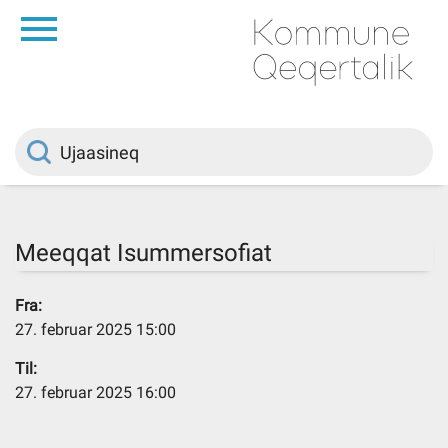
da
Saqqaa
Innuttaasunut
Politikki
Meeqqat Isummersofiat
Kommuni pillugu
Fra:
27. februar 2025 15:00
Ileqqoreqqusat
Til:
27. februar 2025 16:00
Atorfiit