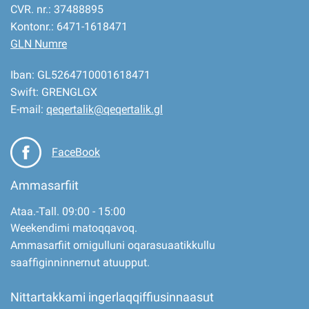
CVR. nr.: 37488895
Kontonr.: 6471-1618471
GLN Numre
Iban: GL5264710001618471
Swift: GRENGLGX
E-mail:
qeqertalik@qeqertalik.gl
FaceBook
Ammasarfiit
Ataa.-Tall. 09:00 - 15:00
Weekendimi matoqqavoq.
Ammasarfiit ornigulluni oqarasuaatikkullu
saaffiginninnernut atuupput.
Nittartakkami ingerlaqqiffiusinnaasut