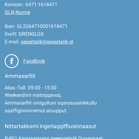
Kontonr.: 6471-1618471
GLN Numre
Iban: GL5264710001618471
Swift: GRENGLGX
E-mail:
qeqertalik@qeqertalik.gl
FaceBook
Ammasarfiit
Ataa.-Tall. 09:00 - 15:00
Weekendimi matoqqavoq.
Ammasarfiit ornigulluni oqarasuaatikkullu
saaffiginninnernut atuupput.
Nittartakkami ingerlaqqiffiusinnaasut
B-861 Kangaatsiami meeqqerivik Qupannaat