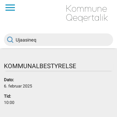
da
Saqqaa
Innuttaasunut
Politikki
KOMMUNALBESTYRELSE
Kommuni pillugu
Dato:
6. februar 2025
Ileqqoreqqusat
Tid:
10:00
Atorfiit