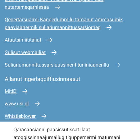
nutarterneqarnissaa
Qeqertarsuarmi Kangerlummilu tamanut ammasumik
paaviaanermik suliariumannittussarsiorneq
Ataatsimiititaliat
Sulisut webmailiat
Suliariumannittussarsiuussinerit tuniniaanerillu
Allanut ingerlaqqiffiusinnaasut
MitID
www.usi.gl
Whistleblower
www.mio.gl
Qarasaasianni paasissutissat ilaat
atoqqissinnaajumallugit quppernermi matumani