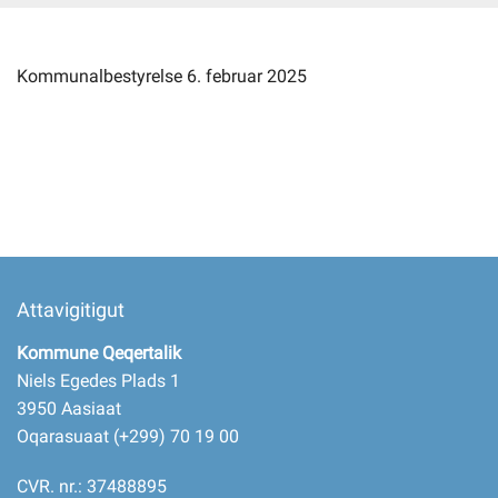
Imminut kiffartuunneq
Kommunalbestyrelse 6. februar 2025
Pilersaarutinut isaavik
Piffissamik inniminniineq
Attavigitigut
Kommune Qeqertalik
Niels Egedes Plads 1
3950 Aasiaat
Oqarasuaat (+299) 70 19 00
CVR. nr.: 37488895