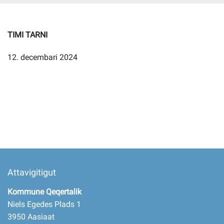
Imminut kiffartuunneq
TIMI TARNI
12. decembari 2024
Pilersaarutinut isaavik
Piffissamik inniminniineq
Attavigitigut
Kommune Qeqertalik
Niels Egedes Plads 1
3950 Aasiaat