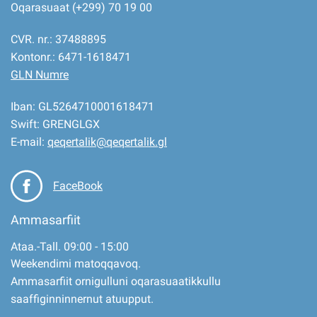
Oqarasuaat (+299) 70 19 00
CVR. nr.: 37488895
Kontonr.: 6471-1618471
GLN Numre
Iban: GL5264710001618471
Swift: GRENGLGX
E-mail:
qeqertalik@qeqertalik.gl
FaceBook
Ammasarfiit
Ataa.-Tall. 09:00 - 15:00
Weekendimi matoqqavoq.
Ammasarfiit ornigulluni oqarasuaatikkullu
saaffiginninnernut atuupput.