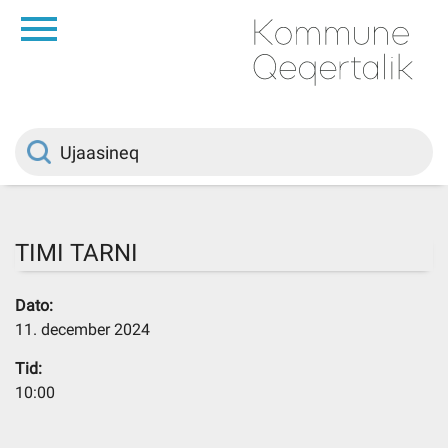
da
Saqqaa
Innuttaasunut
Politikki
TIMI TARNI
Kommuni pillugu
Dato:
11. december 2024
Ileqqoreqqusat
Tid:
10:00
Atorfiit