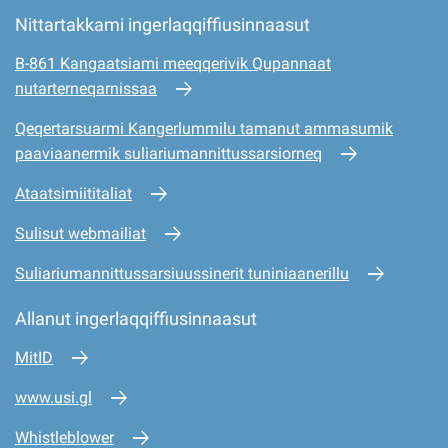
Nittartakkami ingerlaqqiffiusinnaasut
B-861 Kangaatsiami meeqqerivik Qupannaat
nutarterneqarnissaa
Qeqertarsuarmi Kangerlummilu tamanut ammasumik
paaviaanermik suliariumannittussarsiorneq
Ataatsimiititaliat
Sulisut webmailiat
Suliariumannittussarsiuussinerit tuniniaanerillu
Allanut ingerlaqqiffiusinnaasut
MitID
www.usi.gl
Whistleblower