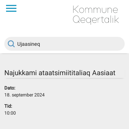
da
Saqqaa
Innuttaasunut
Politikki
Najukkami ataatsimiititaliaq Aasiaat
Kommuni pillugu
Dato:
18. september 2024
Ileqqoreqqusat
Tid:
10:00
Atorfiit