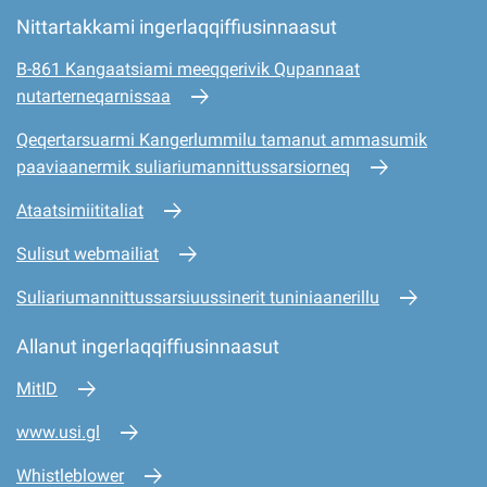
Nittartakkami ingerlaqqiffiusinnaasut
B-861 Kangaatsiami meeqqerivik Qupannaat
nutarterneqarnissaa
Qeqertarsuarmi Kangerlummilu tamanut ammasumik
paaviaanermik suliariumannittussarsiorneq
Ataatsimiititaliat
Sulisut webmailiat
Suliariumannittussarsiuussinerit tuniniaanerillu
Allanut ingerlaqqiffiusinnaasut
MitID
www.usi.gl
Whistleblower