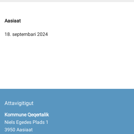
Imminut kiffartuunneq
Aasiaat
18. septembari 2024
Pilersaarutinut isaavik
Piffissamik inniminniineq
Attavigitigut
Kommune Qeqertalik
Niels Egedes Plads 1
3950 Aasiaat