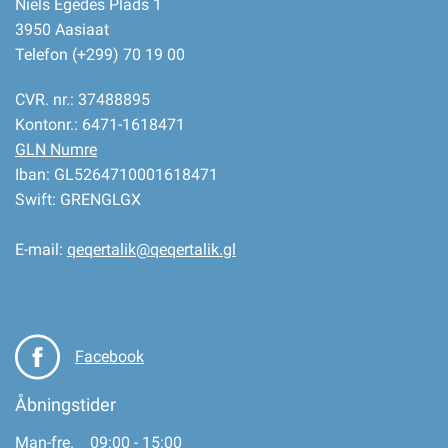
Niels Egedes Plads 1
3950 Aasiaat
Telefon (+299) 70 19 00
CVR. nr.: 37488895
Kontonr.: 6471-1618471
GLN Numre
Iban: GL5264710001618471
Swift: GRENGLGX
E-mail:
qeqertalik@qeqertalik.gl
Facebook
Åbningstider
Man-fre. 09:00 - 15:00