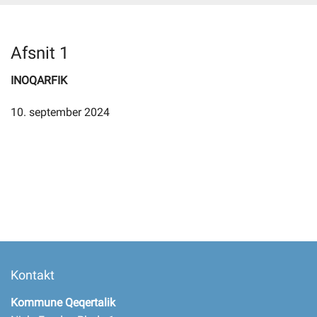
Selvbetjening
Afsnit 1
INOQARFIK
Planportal
10. september 2024
Tidsbestilling
Kontakt
Kommune Qeqertalik