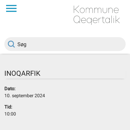
da
Forside
Borger
Politik
INOQARFIK
Om kommunen
Dato:
10. september 2024
Vedtægter
Tid:
10:00
Job