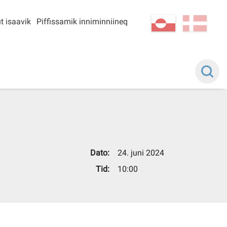
t isaavik
Piffissamik inniminniineq
kl-GL
da
Dato:
24. juni 2024
Tid:
10:00