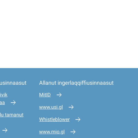
iusinnaasut
Allanut ingerlaqqiffiusinnaasut
ivik
MitID
saa
www.usi.gl
lu tamanut
Whistleblower
www.mio.gl