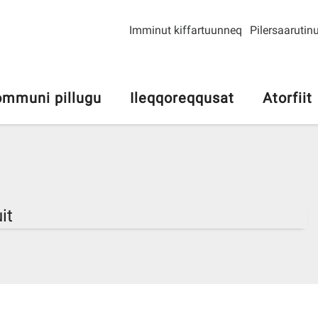
Imminut kiffartuunneq
Pilersaarutinu
mmuni pillugu
Ileqqoreqqusat
Atorfiit
it