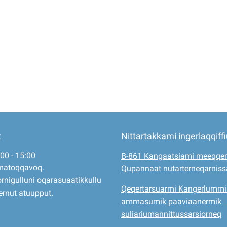
t
Nittartakkami ingerlaqqiff
:00 - 15:00
B-861 Kangaatsiami meeqqer
matoqqavoq.
Qupannaat nutarterneqarnis
rnigulluni oqarasuaatikkullu
Qeqertarsuarmi Kangerlummi
ernut atuupput.
ammasumik paaviaanermik
suliariumannittussarsiorneq