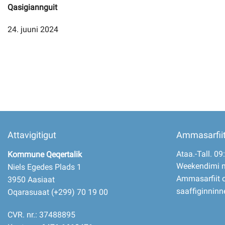
Qasigiannguit
24. juuni 2024
Imminut kiffartuunneq
Pilersaarutinut isaavik
Piffissamik inniminniineq
Attavigitigut
Ammasarfii
Ataa.-Tall. 09
Kommune Qeqertalik
Weekendimi 
Niels Egedes Plads 1
Ammasarfiit o
3950 Aasiaat
saaffiginninn
Oqarasuaat (+299) 70 19 00
CVR. nr.: 37488895