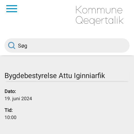
da
Forside
Borger
Politik
Bygdebestyrelse Attu Iginniarfik
Om kommunen
Dato:
19. juni 2024
Vedtægter
Tid:
10:00
Job