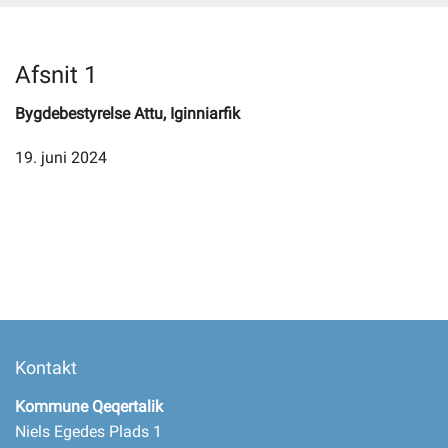
Selvbetjening
Afsnit 1
Bygdebestyrelse Attu, Iginniarfik
Planportal
19. juni 2024
Tidsbestilling
Kontakt
Kommune Qeqertalik
Niels Egedes Plads 1