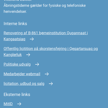
Åbningstiderne gælder for fysiske og telefoniske
henvendelser.
Interne links
Renovering af B-861 børneinstitution Qupannaat i
Kangaatsiaq
Offentlig licitition på skorstensfejring i Qeqartarsuaq og
Kanglerluk
Politiske udvalg
Medarbejder webmail
licitation, udbud og salg
Eksterne links
MitID