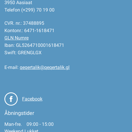
3950 Aasiaat
Telefon (+299) 70 19 00
CVR. nr.: 37488895
Kontonr.: 6471-1618471
GLN Numre
Iban: GL5264710001618471
Swift: GRENGLGX
E-mail:
qeqertalik@qeqertalik.gl
Facebook
Åbningstider
Man-fre. 09:00 - 15:00
Weekend Lukket